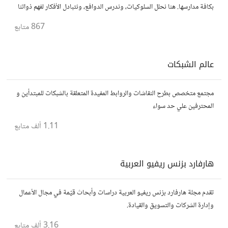
بكافة مدارسها. هنا نحلل السلوكيات، وندرس الدوافع، ونتبادل الأفكار لفهم ذواتنا
والآخرين بشكل أفضل. انضم إلينا في هذه الرحلة المعرفية!
867
متابع
عالم الشبكات
مجتمع متخصص بطرح النقاشات والروابط المفيدة المتعلقة بالشبكات للمبتدأين و
المحترفين علي حد سواء
1.11 ألف
متابع
هارفارد بزنس ريفيو العربية
تقدم مجلة هارفارد بزنس ريفيو العربية دراسات وأبحاث قيّمة في مجال الأعمال
وإدارة الشركات والتسويق والقيادة.
3.16 ألف
متابع