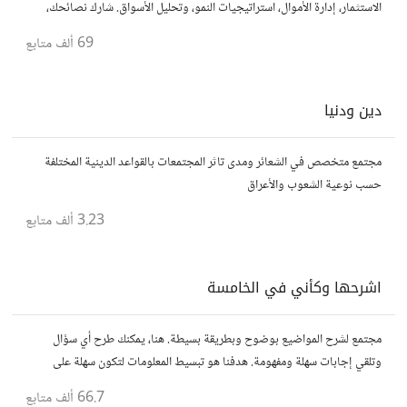
الاستثمار، إدارة الأموال، استراتيجيات النمو، وتحليل الأسواق. شارك نصائحك،
تجاربك، وأسئلتك، وتواصل مع محترفين ورجال أعمال آخرين.
69 ألف
متابع
دين ودنيا
مجتمع متخصص في الشعائر ومدى تاثر المجتمعات بالقواعد الدينية المختلفة
حسب نوعية الشعوب والأعراق
3.23 ألف
متابع
اشرحها وكأني في الخامسة
مجتمع لشرح المواضيع بوضوح وبطريقة بسيطة. هنا، يمكنك طرح أي سؤال
وتلقي إجابات سهلة ومفهومة. هدفنا هو تبسيط المعلومات لتكون سهلة على
الجميع، تمامًا كما لو كنت في الخامسة من عمرك.
66.7 ألف
متابع