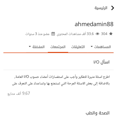
الرئيسية
ahmedamin88
304
33.6 ألف مشاهدات المحتوى
عضو منذ
3 سنوات
المساهمات
التعليقات
المجتمعات
المفضلة
اسأل I/O
اطرح اسئلة مثيرة للتفكير وأجب على استفسارات أعضاء حسوب I/O العامة,
بالاضافة إلى بعض الاسئلة المرحة التي تستمتع بها وتساعدك على التعرف على
افكار المتابعين. الفكرة مأخوذة من مجتمع AskReddit
9.67 ألف
متابع
الصحة والطب