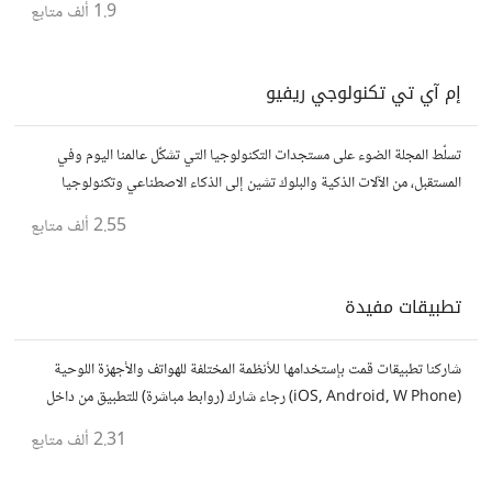
1.9 ألف
متابع
إم آي تي تكنولوجي ريفيو
تسلّط المجلة الضوء على مستجدات التكنولوجيا التي تشكّل عالمنا اليوم وفي
المستقبل، من الآلات الذكية والبلوك تشين إلى الذكاء الاصطناعي وتكنولوجيا
الأعمال وحتى عالم الفضاء. https://technologyreview.ae/
2.55 ألف
متابع
تطبيقات مفيدة
شاركنا تطبيقات قمت بإستخدامها للأنظمة المختلفة للهواتف والأجهزة اللوحية
(iOS, Android, W Phone) رجاء شارك (روابط مباشرة) للتطبيق من داخل
المتجر..إلا في حالة وجود عدة تطبيقات أو شرح مطول شاركها كموضوع
2.31 ألف
متابع