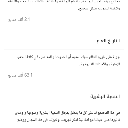
مجتمع يهتم بأخبار الرياضة، و لتعلم الرياضة وفوائدها والاهتمام بالصحة واللياقة
وكيفية التدريب بشكل صحيح.
2.1 ألف
متابع
التاريخ العام
جولة على تاريخ العالم سواءً القديم أو الحديث او المعاصر ، في كافة الحقب
الزمنية ، والأحداث التاريخية..
63.1 ألف
متابع
التنمية البشرية
في هذا المجتمع نناقش كل ما يتعلق بمجال التنمية البشرية وعلومها و ومدى
تأثيرها على حياتنا مع امكانية لذكر تجربتك وخبرتك فى هذا المجال ووضع
مقالات وروابط وفيديوهات مفيدة تعمل على التحفيز والنجاح والتقدم