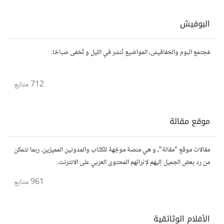
البوفيش
مُجتمع البوم والخفافيش، المواضيع تُنشر في الليل و تُخفى صباحًا.
712
متابع
موقع مقالة
مقالات موقع "مقالة"، و هي منصة موجّهة للكتّاب والمدونين المميزين. ربما نتمكن
من رد بعض الجميل إليهم لإثرائهم المحتوى العربي على الانترنت.
961
متابع
الأفلام الوثائقية