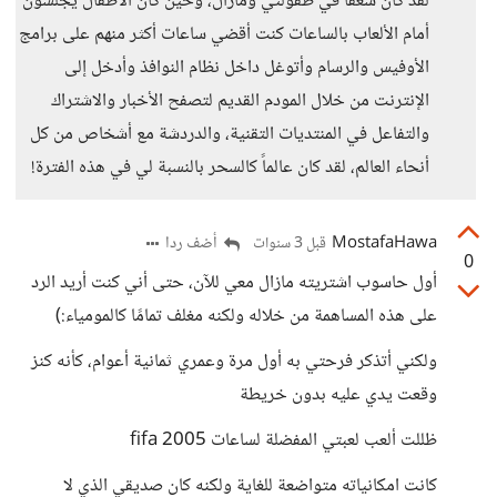
لقد كان شغفاً في طفولتي ومازال، وحين كان الأطفال يجلسون
أمام الألعاب بالساعات كنت أقضي ساعات أكثر منهم على برامج
الأوفيس والرسام وأتوغل داخل نظام النوافذ وأدخل إلى
الإنترنت من خلال المودم القديم لتصفح الأخبار والاشتراك
والتفاعل في المنتديات التقنية، والدردشة مع أشخاص من كل
أنحاء العالم، لقد كان عالماً كالسحر بالنسبة لي في هذه الفترة!
MostafaHawa
أضف ردا
قبل 3 سنوات
0
أول حاسوب اشتريته مازال معي للآن، حتى أني كنت أريد الرد
على هذه المساهمة من خلاله ولكنه مغلف تمامًا كالمومياء:)
ولكني أتذكر فرحتي به أول مرة وعمري ثمانية أعوام، كأنه كنز
وقعت يدي عليه بدون خريطة
ظللت ألعب لعبتي المفضلة لساعات fifa 2005
كانت امكانياته متواضعة للغاية ولكنه كان صديقي الذي لا