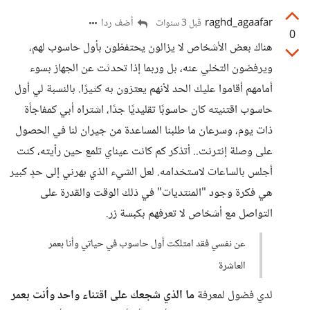
raghd_agaafar
أضف ردا
قبل 3 سنوات
0
هناك بعض الأشخاص لا يزالون يحتفظون بأول حاسوب لهم،
ويرفضون التخلي عنه، بل وربما إذا تحدثت عن الجهاز بسوء
أمامهم أقاموا عليك الحد لأنهم يعتزون به كثيرًا. بالنسبة لي أول
حاسوب اقتنيته كان حاسوبًا تقليديًا جدًا، اشتراه أبي كمفاجأة
ذات يوم، وسرعان ما طلبنا المساعدة من جيران لنا في الحصول
على وصلة إنترنت.. أتذكر كم كانت عيناي تلمع حين رأيته، كنت
أجلس بالساعات لاستخدامه. لعل الشيء الذي بهرني إلى حدٍ كبير
هي فكرة وجود "المنتديات" في ذلك الوقت والقدرة على
التواصل مع أشخاص لا تعرفهم بكبسة زر.
عن نفسي فقد امتلكت أول حاسوب في حياتي وأنا بعمر
العاشرة
لدي فضول لمعرفة
ما الذي شجعك على اقتناء واحد وأنت بعمر