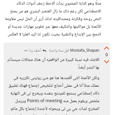
مثلًا وهو كتابة المحتوى بدأت ألاحظ زحف أدوات الذكاء
الاصطناعي لكن رغم ذلك ما زال العنصر البشري هو من يمنح
النص روحه وفكرته ومصداقيته لذلك أرى أن الحل ليس مقاومة
الأتمتة بل مواكبتها والتكيف معها عبر تطوير مهارات جديدة أو
الدمج بين الإبداع والتقنية بحيث تكون لنا اليد العليا لا العكس
Mostafa_Shapan
أضف ردا
قبل سنة واحدة
0
كلامك فيه نسبة كبيرة من الواقعيه أن هناك مجالات سيستأثر
بها البشر أيضاً.
ولكن الأتمتة التى أقصدها هنا هو شئ روتينى تكرريه فى
عملك مثلاً أنا فى عملى أحتاج لتلخيص إجتماع فهناك تطبيق
ذكاء إصطناعي يستمع للميتنج بنفسه ويخرج لى فى النهاية
ملخص ويقوم بعمل منه Points of meeting ويرسل
المخرج لشات جي بي تى ويحوله لأجندة إجتماع بكل ماتم