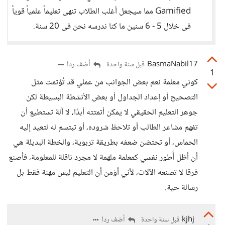
Gamified مما سيجعل أغلب الطلاب تنهى تعليماً علمياً قوياً
فى خلال 5 - 6 سنين ما كنا ندرسه نحن فى 20 سنة.
BasmaNabil17
أضف ردا
قبل سنة واحدة
1
كوني معلمة نعم بعض الجوانب من عملي قد تُؤتمت مثل
التصحيح أو إعداد الجداول أو بعض الأنشطة البسيطة لكن
جوهر التعليم الحقيقي لا يمكن أتمتته أبدًا، لا آلة تستطيع أن
تفهم مشاعر الطالب أو تلاحظ شروده، أو تبتسم له لتعيد إليه
الحماس، أو تحتضن ضعفه بطريقة تربوية، والخطة البديلة هي
أن أظل أُطور نفسي كمعلمة ملهمة لا مجرد ناقلة للمعلومة، فأصنع
فرقا لا تصنعه الآلات، لأني أؤمن أن التعليم ليس مهنة فقط بل
رسالة حية.
kjhj
أضف ردا
قبل سنة واحدة