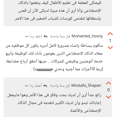
قيمتكى كمعلمة فى تعليم الأطفال كيف يتعلموا بالذكاء
الإصطناعى وأنا أرى أن هذه ميزة لديكى الأن إن قمتى
بإستغلالها لتقدمى كورسات للشباب الصغير فى هذا الامر.
Mohamed_hosny
أضف ردا
قبل سنة واحدة
1
سأقوم ببساطة بإنشاء مشروع كامل أديره يكون كل موظفيه من
عملاء الذكاء الاصطناعي الذين يقومون بأداء تلك الوظيفة وأبيع
خدمة أتومشين وظيفتي للشركات .. حينها أحقق أرباح مضاعفة
(ربما 10مرات مما أجنيه وحدي ههههههههههه) .
Mostafa_Shapan
أضف ردا
قبل سنة واحدة
0
رائع جداً أرى أن لديك بحث وفكر فى هذا الأمر وهوا مايجعل
إجاباتك تبدو وأن لديك الكثير لتقدمه فى مجال الذكاء
الإصطناعى والأتمتة.