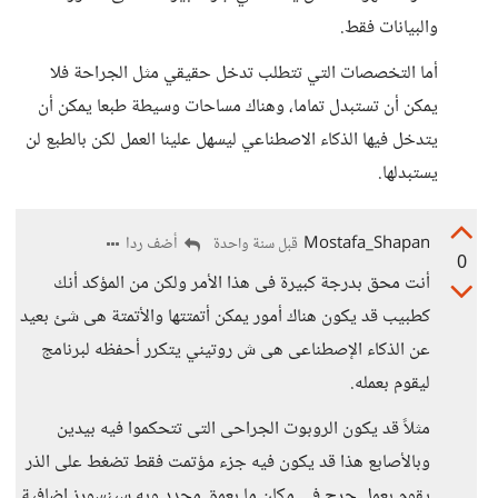
والبيانات فقط.
أما التخصصات التي تتطلب تدخل حقيقي مثل الجراحة فلا
يمكن أن تستبدل تماما، وهناك مساحات وسيطة طبعا يمكن أن
يتدخل فيها الذكاء الاصطناعي ليسهل علينا العمل لكن بالطبع لن
يستبدلها.
Mostafa_Shapan
أضف ردا
قبل سنة واحدة
0
أنت محق بدرجة كبيرة فى هذا الأمر ولكن من المؤكد أنك
كطبيب قد يكون هناك أمور يمكن أتمتتها والأتمتة هى شئ بعيد
عن الذكاء الإصطناعى هى ش روتيني يتكرر أحفظه لبرنامج
ليقوم بعمله.
مثلاً قد يكون الروبوت الجراحى التى تتحكموا فيه بيدين
وبالأصابع هذا قد يكون فيه جزء مؤتمت فقط تضغط على الذر
يقوم بعمل جرح فى مكان ما بعمق محدد وبه سينسورز إضافية