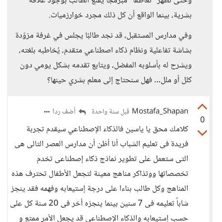
وحتى تُظهر "تعاطفًا" مبرمجًا يُقنع الطالب بوجود علاقة
بشرية، بينما الواقع أن كل ذلك مجرد خوارزميات.
وفي مدارس المستقبل، قد نجد طالبًا يجلس في غرفة مزوّدة
بشاشة تفاعلية ونظام ذكاء اصطناعي متقدم، يُخاطبه بلغته،
ويشرح له بأسلوبه المفضل، ويتابع تقدمه بشكل يومي دون
كلل أو ملل… فهل سنحتاج إلى معلم بشري حينها؟
Mostafa_Shapan
أضف ردا
قبل سنة واحدة
0
كلامك محق يا ياسين فالذكاء الإصطناعي سيقدم تجربة
فريدة فى تعليم الشباب أنا أظن أن مدارس العصر التالى هى
التى ستعمل على تطوير نماذج ذكاء إصطناعى تخدم
تخصصاتها ووتذاكر مناهج معينة لتجعل الأطفال تحترف هذه
المناهج وكل طالب بناءا على درجة إستيعابه وفهمه فقد ينجز
شاباً تعليمه فى 7 سنين بينما ينجزه أخر فى 20 سنة كل على
حسب إستيعابه والذكاء الإصطناعي قد يجعل الأمر ممتع و