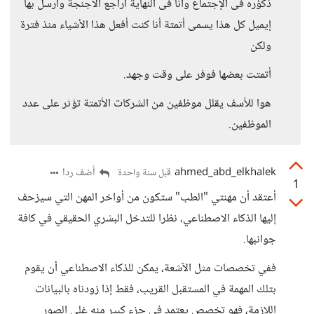
ذكؤره فى الإجتماع وأنا فى النهاية أراجع الأجنجة وأرسل بها
إيميل كل هذا يسمى أتمتة أنا كنت أفعل هذا الأشياء منذ فترة
ولكن
أتمتت بعضها فوفر على وقت وجهد.
هوا للأسف يقلل موظفين من الشركات الأتمتة تؤثر على عدد
الموظفين.
ahmed_abd_elkhalek
أضف ردا
قبل سنة واحدة
1
أعتقد أن مهنتي "الطب" ستكون من أواخر المهن التي سيزحف
إليها الذكاء الاصطناعي، نظرا للتدخل البشري الحقيقي في كافة
جوانبها.
ففي تخصصات مثل الآشعة، يمكن للذكاء الاصطناعي أن يقوم
بتلك المهمة في المستقبل القريب، فقط إذا زودناه بالبيانات
اللازمة، فهو تخصص يعتمد في جزء كبير منه غلى الصور