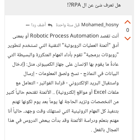
هل تعرف شئ عن ال RPA?!
Mohamed_hosny
أضف ردا
قبل سنة واحدة
0
أنت تقصد Robotic Process Automation أو بمعنى
أدق "أتمتة العمليات الروبوتية" التقنية التي تستخدم لتطوير
"روبوتات برمجية" تقوم بأداء المهام المتكررة والبسيطة التي
عادةً ما يقوم بها الإنسان على جهاز الكمبيوتر، مثل: (إدخال
البيانات في النماذج - نسخ ولصق المعلومات - إرسال
واستقبال البريد الإلكتروني - قراءة الفواتير - التعامل مع
ملفات Excel أو مواقع إلكترونية) .. الأتمتة تقتحم حالياً كثير
من التخصصات وتزيد الحاجة لها يوماً بعد يوم لكونها تهتم
بتنفيذ كل المهام الروتينية التي تستهلك وقت وجهد، حالياً أنا
مهتم بتعلم ودراسة الأتمتة وقد بدأت ببعض الدروس في هذا
المجال بالفعل .