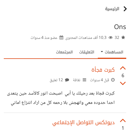
الرئيسية
Ons
32
10.3 ألف مشاهدات المحتوى
عضو منذ
4 سنوات
المساهمات
التعليقات
المجتمعات
كبرت فجأة
6
قبل 4 سنوات
ثقافة
12 تعليق
كبرت فجاة بعد رحيلك يا أبي اصبحت اثور كالأسد حين يتعدى
احدا حدوده معي وانهجش بلا رحمه كل من اراد انتزاع اماني
تركتني فجأة واصبحت لا أؤمن بالأبديه لأي شعور يعطى
انكشفت لي جميع الأقتعه التي كانت لاتضرني بشاعتها وانت
ديوتكس التواصل الإجتماعي
1