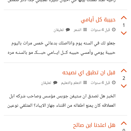
راقيه تجد نفسك بينها في احيان كثيره عجبني جدا ذكر قصص
نهايه ايام التشريق والتكبير
الانبياء والصحابه بالمختصر في اطار الخاطره ،وكأنه يأخذ بيد
القاري لإسقاط بعض المواقف بحس فيه عبره وفائده وتعزيه في
حبيبة كل أيامي
1
بعض السطور احترت ايش ممكن اقتبس منه وددت لو اضعه كله
قبل 4 سنوات
الشعر
تعليقان
هنا ليقراوه الجميع -ياصاحبي والله ما استقام احد بقوته اكن الله
جعلو لك في السنه يوم وانااصلك بدعائي خمس مرات باليوم
تكرم عليه بالهدايه وما ابتعد احد عن الله مستغنيا بنفسه لكن الله
حبيبة يومي وأمسي حبيبه كــل ايــامي حبـــكـ مو بالسنـه مره
استغنى عنه اولا -واني اعيذك بالله ان
حبيبة كـل أيـامــي حبيبتي أمـــي https://suar.me/KQzdd
قبل ان تطبق اي نصيحه
2
قبل 4 سنوات
التعلم والتعليم
تعليقان
الخبر هل تصدق ان ستيفن جوبس مؤسس وصاحب شركه ابل
العملاقه كان يمنع اطفاله من اقتناء جهاز الايباد؟ المتلقي نوعين
يطبق ويمنع ويسحب فورا من اطفاله الاجهزه الاخر لايكتثر
ويشكك بمصداقيه الخبر ولايحرك ساكنا هل فكرت عندما تطبق
هل اعتدنا ابن صالح