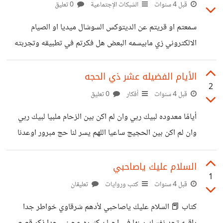
بجانبي آلمتني تلك النظرات التي كانت لاتهمني وانت بجانبي
قبل 4 سنوات
الشبكات الإجتماعية
0 تعليق
آلمتني تلك الاصوات من خلفي التي كانت لا صوت لها وانت
سمعتم او قريتم عن الديتوكس السوشال ميديا او الصيام
بجانبي تخيفني لحضات الوحدة التي كانت لحضات صفاء وانت
الالكتروني زي مابيسمه البعض هل فكرتم في تطبيقه وتجربته
بجانبي اصابع الاتهام تشير إليّ في كل ذنب يعمل هنا وهناك فيدك
عني من فتره لفتره بطبقه ليوم كامل وبلاقي البركه بوقتي
لم تعد تصد عني
وبشوف انجازات حتى بتطلع لي الافكار الي كنت مخزنها لانه
الأيام الفضيله عشر ذي الحجه
2
مافيه وقت اطبقها فعلا قديش هو مهم جدا ومفيد خاصه نحن
قبل 4 سنوات
أفكار
0 تعليق
الأمهات قديش بنكون مضغوطات بين مسؤلياتنا واسرتنا وبين
أيامًا معدوده لبيك ربي وان لم اكن بين الزحام ملبيا لبيك ربي
حرصنا لتقديم المفيد لبعضنا البعض . وبين كل تطبيق وتطبيق
وان لم اكن بين الحجيج ساعيا اللهم يسر لنا حج مبرور اوعدنا
وكميه معلومات وافكار نبغي نطبقها وبيجري علينا اليوم وبنكون
ياالله العشر من ذي الحجه وكيف نستغلها بالتقرب الى الله _صيام
هلكانين ويستمر الحال بالنسبه
عشر ذي الحجه وصيام يوم عرفه _كثرة الذكر سبق المفردون قال
السلام عليك ياصاحبي
1
رسول الله صلى الله عليه وسلم (سبق المفردون قيل يارسول الله
قبل 4 سنوات
كتب وروايات
تعليقان
منهم المفردين قال الذاكرين الله كثيرا والذاكرات) _التصدق
كتاب 📕 السلام عليك ياصاحبي لأدهم شرقاوي خواطر جدا
وكثره الدعاء _التكبير ومنه المطلق من بدايه عشر ذي الحجة الى