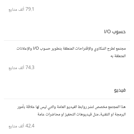
يسعون لتحقيق المعرفة والتفوق.
79.1 ألف
متابع
حسوب I/O
مجتمع لطرح الشكاوي والإقتراحات المتعلقة بتطوير حسوب I/O والإعلانات
المتعلقة به
74.3 ألف
متابع
فيديو
هذا المجتمع مخصص لنشر روابط الفيديو العامة والتي ليس لها علاقة بأمور
البرمجة او التقنية، مثل فيديوهات التحفيز او محاضرات عامة
42.4 ألف
متابع