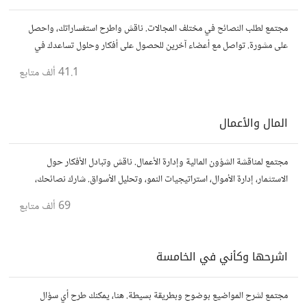
مجتمع لطلب النصائح في مختلف المجالات. ناقش واطرح استفساراتك، واحصل
على مشورة. تواصل مع أعضاء آخرين للحصول على أفكار وحلول تساعدك في
اتخاذ قراراتك.
41.1 ألف
متابع
المال والأعمال
مجتمع لمناقشة الشؤون المالية وإدارة الأعمال. ناقش وتبادل الأفكار حول
الاستثمار، إدارة الأموال، استراتيجيات النمو، وتحليل الأسواق. شارك نصائحك،
تجاربك، وأسئلتك، وتواصل مع محترفين ورجال أعمال آخرين.
69 ألف
متابع
اشرحها وكأني في الخامسة
مجتمع لشرح المواضيع بوضوح وبطريقة بسيطة. هنا، يمكنك طرح أي سؤال