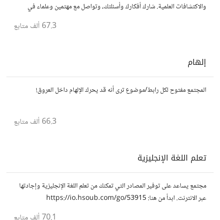
والاكتشافات العلمية. شارك أفكارك وأسئلتك، وتواصل مع مهتمين وعلماء في
مختلف التخصصات العلمية.
67.3 ألف
متابع
إلهام
المجتمع مفتوح لكل رابط/موضوع ترى أنه قد يحرك الإلهام داخل العروق!
66.3 ألف
متابع
تعلم اللغة الإنجليزية
مجتمع يساعد على توفير المصادر التي تمكنك من تعلم اللغة الإنجليزية وإجادتها
عبر الانترنت. ابدأ من هنا: https://io.hsoub.com/go/53915
70.1 ألف
متابع