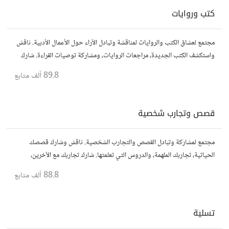
كتب وروايات
مجتمع لعشاق الكتب والروايات لمناقشة وتبادل الآراء حول الأعمال الأدبية. ناقش
واستكشف الكتب الجديدة، مراجعات الروايات، ومشاركة توصيات القراءة. شارك
أفكارك، نصائحك، وأسئلتك، وتواصل مع قراء آخرين.
89.8 ألف
متابع
قصص وتجارب شخصية
مجتمع لمشاركة وتبادل القصص والتجارب الشخصية. ناقش وشارك قصصك
الحياتية، تجاربك الملهمة، والدروس التي تعلمتها. شارك تجاربك مع الآخرين،
واستفد من قصصهم لتوسيع آفاقك.
88.8 ألف
متابع
تسلية