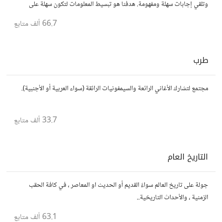
وتلقي إجابات سهلة ومفهومة. هدفنا هو تبسيط المعلومات لتكون سهلة على
الجميع، تمامًا كما لو كنت في الخامسة من عمرك.
66.7 ألف
متابع
طرب
مجتمع لتشارك الأغاني الرائعة والسيمفونيات الرائقة (سواء العربية أو الأجنبية).
33.7 ألف
متابع
التاريخ العام
جولة على تاريخ العالم سواءً القديم أو الحديث او المعاصر ، في كافة الحقب
الزمنية ، والأحداث التاريخية..
63.1 ألف
متابع