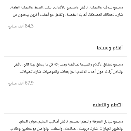
مجتمع للترفيه والتسلية. ناقش واستمتع بالألعاب، النكت، الميمز، والتسلية العامة.
شارك لحظاتك المضحكة، ألعابك المفضلة، وتفاعل مع أعضاء آخرين يبحثون عن
المتعة والمرح.
84.3 ألف
متابع
أفلام وسينما
مجتمع لعشاق الأفلام والسينما لمناقشة ومشاركة كل ما يتعلق بهذا الفن. ناقش
وتبادل آراءك حول أحدث الأفلام، المراجعات، والتوصيات. شارك تحليلاتك،
قصصك، واستمتع بنقاشات حول الأفلام والمخرجين والسيناريوهات.
67.9 ألف
متابع
التعلم والتعليم
مجتمع لتبادل المعرفة والتعلم المستمر. ناقش أساليب التعليم، موارد التعلم،
وتطوير المهارات. شارك دروسك، نصائحك، وأسئلتك، وتواصل مع معلمين وطلاب