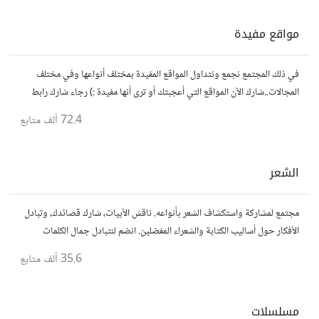
مواقع مفيدة
في ذلك المجتمع نجمع ونتداول المواقع المفيدة بمختلف أنواعها وفي مختلف
المجالات..شارك الآن المواقع التي أعجبتك أو ترى أنها مفيدة :) رجاء شارك رابط
مباشر للموقع..المجتمع خاص بالمواقع فقط
72.4 ألف
متابع
الشعر
مجتمع لمشاركة واستكشاف الشعر بأنواعه. ناقش الأبيات، شارك قصائدك، وتبادل
الأفكار حول أساليب الكتابة والشعراء المفضلين. انضم لنتبادل جمال الكلمات
والإلهام الشعري.
35.6 ألف
متابع
مسلسلات