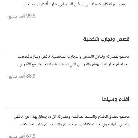
البرمجيات، الذكاء الاصطناعي، والأمن السيبراني. شارك أفكارك، نصائحك،
وأسئلتك، وتواصل مع محبي التقنية والمتخصصين.
99.6 ألف
متابع
قصص وتجارب شخصية
مجتمع لمشاركة وتبادل القصص والتجارب الشخصية. ناقش وشارك قصصك
الحياتية، تجاربك الملهمة، والدروس التي تعلمتها. شارك تجاربك مع الآخرين،
واستفد من قصصهم لتوسيع آفاقك.
88.9 ألف
متابع
أفلام وسينما
مجتمع لعشاق الأفلام والسينما لمناقشة ومشاركة كل ما يتعلق بهذا الفن. ناقش
وتبادل آراءك حول أحدث الأفلام، المراجعات، والتوصيات. شارك تحليلاتك،
قصصك، واستمتع بنقاشات حول الأفلام والمخرجين والسيناريوهات.
67.9 ألف
متابع