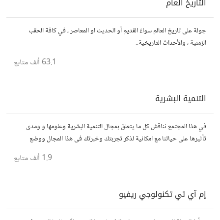
التاريخ العام
جولة على تاريخ العالم سواءً القديم أو الحديث او المعاصر ، في كافة الحقب
الزمنية ، والأحداث التاريخية..
63.1 ألف
متابع
التنمية البشرية
في هذا المجتمع نناقش كل ما يتعلق بمجال التنمية البشرية وعلومها و ومدى
تأثيرها على حياتنا مع امكانية لذكر تجربتك وخبرتك فى هذا المجال ووضع
مقالات وروابط وفيديوهات مفيدة تعمل على التحفيز والنجاح والتقدم
1.9 ألف
متابع
إم آي تي تكنولوجي ريفيو