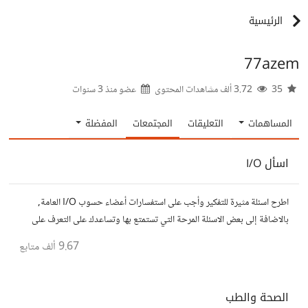
الرئيسية
77azem
35
3.72 ألف مشاهدات المحتوى
عضو منذ
3 سنوات
المساهمات
التعليقات
المجتمعات
المفضلة
اسأل I/O
اطرح اسئلة مثيرة للتفكير وأجب على استفسارات أعضاء حسوب I/O العامة,
بالاضافة إلى بعض الاسئلة المرحة التي تستمتع بها وتساعدك على التعرف على
افكار المتابعين. الفكرة مأخوذة من مجتمع AskReddit
9.67 ألف
متابع
الصحة والطب