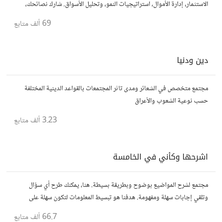
الاستثمار، إدارة الأموال، استراتيجيات النمو، وتحليل الأسواق. شارك نصائحك،
تجاربك، وأسئلتك، وتواصل مع محترفين ورجال أعمال آخرين.
69 ألف
متابع
دين ودنيا
مجتمع متخصص في الشعائر ومدى تاثر المجتمعات بالقواعد الدينية المختلفة
حسب نوعية الشعوب والأعراق
3.23 ألف
متابع
اشرحها وكأني في الخامسة
مجتمع لشرح المواضيع بوضوح وبطريقة بسيطة. هنا، يمكنك طرح أي سؤال
وتلقي إجابات سهلة ومفهومة. هدفنا هو تبسيط المعلومات لتكون سهلة على
الجميع، تمامًا كما لو كنت في الخامسة من عمرك.
66.7 ألف
متابع