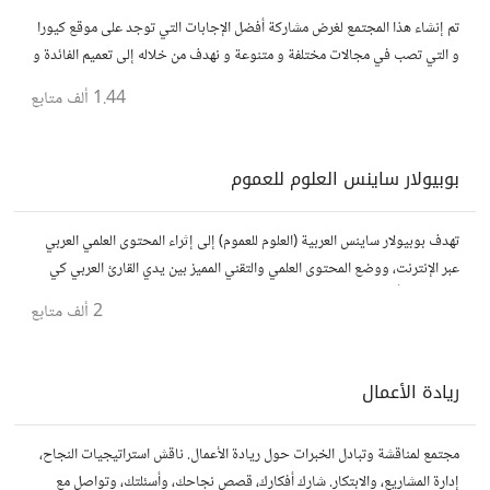
تم إنشاء هذا المجتمع لغرض مشاركة أفضل الإجابات التي توجد على موقع كيورا
و التي تصب في مجالات مختلفة و متنوعة و نهدف من خلاله إلى تعميم الفائدة و
تسهيل الوصول للمعلومة بالعربية...
1.44 ألف
متابع
بوبيولار ساينس العلوم للعموم
تهدف بوبيولار ساينس العربية (العلوم للعموم) إلى إثراء المحتوى العلمي العربي
عبر الإنترنت، ووضع المحتوى العلمي والتقني المميز بين يدي القارئ العربي كي
يكون مطلعاً على أهم الإنجازات والتطبيقات المختلفة.
2 ألف
متابع
ريادة الأعمال
مجتمع لمناقشة وتبادل الخبرات حول ريادة الأعمال. ناقش استراتيجيات النجاح،
إدارة المشاريع، والابتكار. شارك أفكارك، قصص نجاحك، وأسئلتك، وتواصل مع