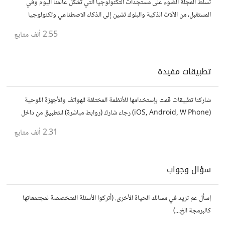
تسلّط المجلة الضوء على مستجدات التكنولوجيا التي تشكّل عالمنا اليوم وفي
المستقبل، من الآلات الذكية والبلوك تشين إلى الذكاء الاصطناعي وتكنولوجيا
الأعمال وحتى عالم الفضاء. https://technologyreview.ae/
2.55 ألف
متابع
تطبيقات مفيدة
شاركنا تطبيقات قمت بإستخدامها للأنظمة المختلفة للهواتف والأجهزة اللوحية
(iOS, Android, W Phone) رجاء شارك (روابط مباشرة) للتطبيق من داخل
المتجر..إلا في حالة وجود عدة تطبيقات أو شرح مطول شاركها كموضوع
2.31 ألف
متابع
سؤال وجواب
اِسأل عم تريد في مسالك الحياة الأخرى. (أتركوا الأسئلة المتخصصة لمجتمعاتها
كالبرمجة الخ...)