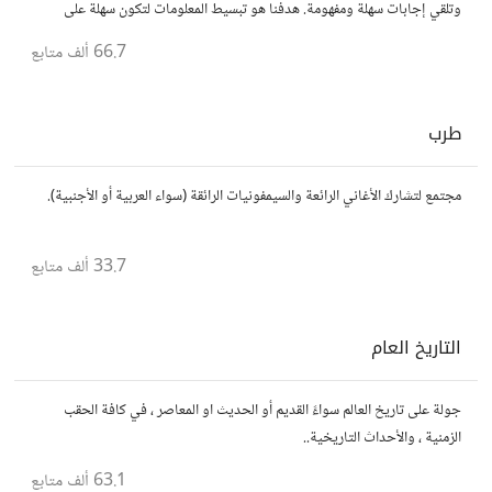
وتلقي إجابات سهلة ومفهومة. هدفنا هو تبسيط المعلومات لتكون سهلة على
الجميع، تمامًا كما لو كنت في الخامسة من عمرك.
66.7 ألف
متابع
طرب
مجتمع لتشارك الأغاني الرائعة والسيمفونيات الرائقة (سواء العربية أو الأجنبية).
33.7 ألف
متابع
التاريخ العام
جولة على تاريخ العالم سواءً القديم أو الحديث او المعاصر ، في كافة الحقب
الزمنية ، والأحداث التاريخية..
63.1 ألف
متابع