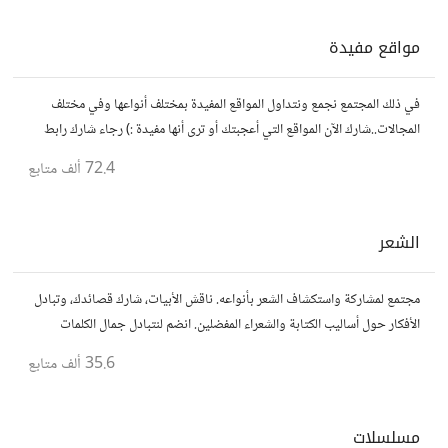
مواقع مفيدة
في ذلك المجتمع نجمع ونتداول المواقع المفيدة بمختلف أنواعها وفي مختلف
المجالات..شارك الآن المواقع التي أعجبتك أو ترى أنها مفيدة :) رجاء شارك رابط
مباشر للموقع..المجتمع خاص بالمواقع فقط
72.4 ألف
متابع
الشعر
مجتمع لمشاركة واستكشاف الشعر بأنواعه. ناقش الأبيات، شارك قصائدك، وتبادل
الأفكار حول أساليب الكتابة والشعراء المفضلين. انضم لنتبادل جمال الكلمات
والإلهام الشعري.
35.6 ألف
متابع
مسلسلات