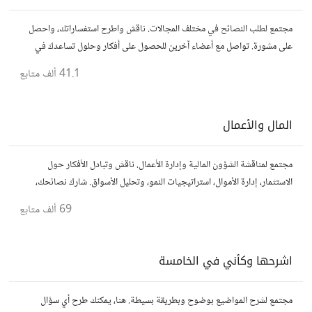
مجتمع لطلب النصائح في مختلف المجالات. ناقش واطرح استفساراتك، واحصل
على مشورة. تواصل مع أعضاء آخرين للحصول على أفكار وحلول تساعدك في
اتخاذ قراراتك.
41.1 ألف
متابع
المال والأعمال
مجتمع لمناقشة الشؤون المالية وإدارة الأعمال. ناقش وتبادل الأفكار حول
الاستثمار، إدارة الأموال، استراتيجيات النمو، وتحليل الأسواق. شارك نصائحك،
تجاربك، وأسئلتك، وتواصل مع محترفين ورجال أعمال آخرين.
69 ألف
متابع
اشرحها وكأني في الخامسة
مجتمع لشرح المواضيع بوضوح وبطريقة بسيطة. هنا، يمكنك طرح أي سؤال