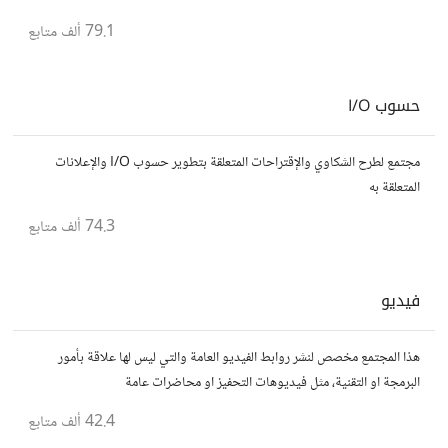
يسعون لتحقيق المعرفة والتفوق.
79.1 ألف
متابع
حسوب I/O
مجتمع لطرح الشكاوي والإقتراحات المتعلقة بتطوير حسوب I/O والإعلانات
المتعلقة به
74.3 ألف
متابع
فيديو
هذا المجتمع مخصص لنشر روابط الفيديو العامة والتي ليس لها علاقة بأمور
البرمجة او التقنية، مثل فيديوهات التحفيز او محاضرات عامة
42.4 ألف
متابع