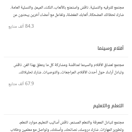
مجتمع للترفيه والتسلية. ناقش واستمتع بالألعاب، النكت، الميمز، والتسلية العامة.
شارك لحظاتك المضحكة، ألعابك المفضلة، وتفاعل مع أعضاء آخرين يبحثون عن
المتعة والمرح.
84.3 ألف
متابع
أفلام وسينما
مجتمع لعشاق الأفلام والسينما لمناقشة ومشاركة كل ما يتعلق بهذا الفن. ناقش
وتبادل آراءك حول أحدث الأفلام، المراجعات، والتوصيات. شارك تحليلاتك،
قصصك، واستمتع بنقاشات حول الأفلام والمخرجين والسيناريوهات.
67.9 ألف
متابع
التعلم والتعليم
مجتمع لتبادل المعرفة والتعلم المستمر. ناقش أساليب التعليم، موارد التعلم،
وتطوير المهارات. شارك دروسك، نصائحك، وأسئلتك، وتواصل مع معلمين وطلاب