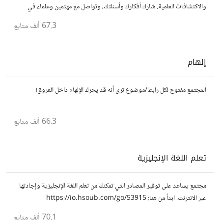
والاكتشافات العلمية. شارك أفكارك وأسئلتك، وتواصل مع مهتمين وعلماء في
مختلف التخصصات العلمية.
67.3 ألف
متابع
إلهام
المجتمع مفتوح لكل رابط/موضوع ترى أنه قد يحرك الإلهام داخل العروق!
66.3 ألف
متابع
تعلم اللغة الإنجليزية
مجتمع يساعد على توفير المصادر التي تمكنك من تعلم اللغة الإنجليزية وإجادتها
عبر الانترنت. ابدأ من هنا: https://io.hsoub.com/go/53915
70.1 ألف
متابع