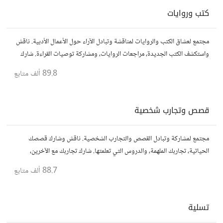
كتب وروايات
مجتمع لعشاق الكتب والروايات لمناقشة وتبادل الآراء حول الأعمال الأدبية. ناقش
واستكشف الكتب الجديدة، مراجعات الروايات، ومشاركة توصيات القراءة. شارك
أفكارك، نصائحك، وأسئلتك، وتواصل مع قراء آخرين.
89.8 ألف
متابع
قصص وتجارب شخصية
مجتمع لمشاركة وتبادل القصص والتجارب الشخصية. ناقش وشارك قصصك
الحياتية، تجاربك الملهمة، والدروس التي تعلمتها. شارك تجاربك مع الآخرين،
واستفد من قصصهم لتوسيع آفاقك.
88.7 ألف
متابع
تسلية