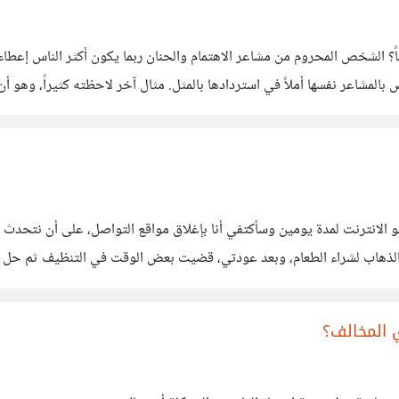
اً؟ الشخص المحروم من مشاعر الاهتمام والحنان ربما يكون أكثر الناس إعطاء
المشاعر نفسها أملاً في استردادها بالمثل. مثال آخر لاحظته كثيراً، وهو أن ا
 على العطاء، والسبب في رأيي
 هو الانترنت لمدة يومين وسأكتفي أنا بإغلاق مواقع التواصل، على أن نتحدث
الذهاب لشراء الطعام، وبعد عودتي، قضيت بعض الوقت في التنظيف ثم حل 
وحدة والحزن والحرمان العاطفي والرغبة
 المخالف؟