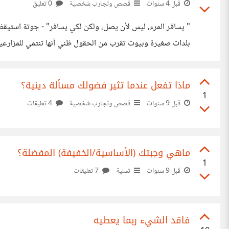
قبل 4 سنوات
قصص وتجارب شخصية
0 تعليق
" يسافر ا
بلدات صغيرة وبيوت تقرب من الحقول ظني أنها تنتمي للمزارعين. 
يراودني في هذه اللحظة هو سؤال: إن كان شيئاً بهذا الجمال موج
ماذا تفعل عندما تثير فضولك مسألة دينية؟
1
قبل 9 سنوات
قصص وتجارب شخصية
4 تعليقات
ماهي وجبتك (الأساسية/الخفيفة) المفضلة؟
1
قبل 9 سنوات
تسلية
7 تعليقات
فاقد الشيء ربما يعطيه