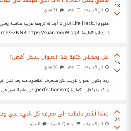
ماهي بعض الـLife Hacks التي تتبعها في حياتك اليومية؟
18
قبل 8 سنوات
أفكار
31 تعليق
الـLife Hacks واسع ويشمل أي شيء يجعل من حياتك سهلة، مثلاً أشهر life hack والذي أتبعه شخصياً، هو أن تضع المنبه أو الهاتف بعيداً عنك لكي تقوم له بدلاً لأن تغلقه تنام. هناك life hack آخر أتبعه عند
هل يمكنني كتابة هذا العنوان بشكل أفضل؟
15
قبل 8 سنوات
أفكار
20 تعليق
ويكيبيديا فإن الكمالية (
والأفضل تصويرها على أنها صفة متعددة الأبعاد، حيث اتفق علماء 
لماذا أشعر بالحاجة إلى معرفة كل شيء على وجه
24
قبل 8 سنوات
Quora بالعربية
0 تعليق