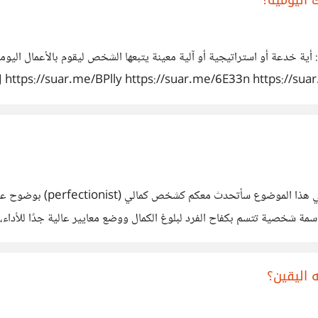
perfectionism) في علم النفس هي سمة شخصية تتسم بكفاح الفرد لبلوغ الكمال ووضع معايير عالي
النفس على اشتمالها على العديد من الجوانب الإيجابية والسلبية. قد تدفع الك
 اليقين؟