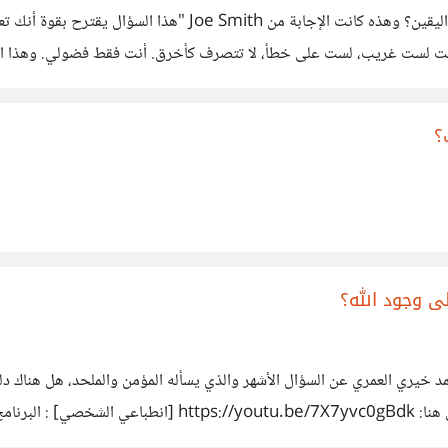
سأل أحدهم: لماذا أشعر بالحاجة إلى معرفة كل شيء على وجه الي
 لست غريب، لست على خطأ، لا تتصرف كأخرق. أنت فقط فضولي. وهذا الفصو
؟
نامجه الجديد anti إلحاد، يتحدث د.أحمد خيري العمري عن السؤال الأشهر والذي يسأله المؤمن 
رائع لعلاقة العلم بالدين، تعرفوا على الإجابة بمشاهدة الحل
ت مقتنع به بالفعل، شعرت وكأنه يترجم رؤيتي للموضوع، الحلقة