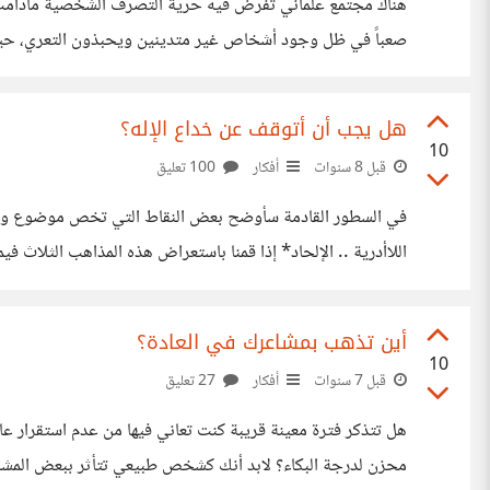
صعباً في ظل وجود أشخاص غير متدينين ويحبذون التعري، حيث ت
شخص غير متدين لا يؤمن بأن هناك حدود للتعري ويحبذ التع
هل يجب أن أتوقف عن خداع الإله؟
10
قبل 8 سنوات
أفكار
100 تعليق
اللاأدرية .. الإلحاد* إذا قمنا باستعراض هذه المذاهب الثلا
المطلقة، ومع ذلك فإن المؤمن يميل أكثر إلى فرضية وجود الإله
أين تذهب بمشاعرك في العادة؟
10
قبل 7 سنوات
أفكار
27 تعليق
هل تتذكر فترة معينة قريبة كنت تعاني فيها من عدم استقرار ع
محزن لدرجة البكاء؟ لابد أنك كشخص طبيعي تتأثر ببعض المشاع