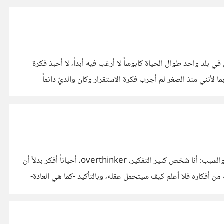
د واحد طوال الحياة كابوساً لا أرغب فيه أبداً، لا أحبذ فكرة
 لأنني منذ الصغر لم أجرب فكرة الاستقرار وكان والديّ دائماً
حسناً، لم أكن أنوي ذلك، ولكن وجدت نفسي بشكل تلقائي أطرح نفس السؤال الماضي، ولكن، السؤال هذه المرة عن الأفكار وليست المشاعر، والسبب: أنا شخص كثير التفكير، overthinker، أحياناً أفكر بدلاً أن
 أفكاره فلا أعلم كيف سيتحمل عقله، وبالتأكيد -كما هي العادة-