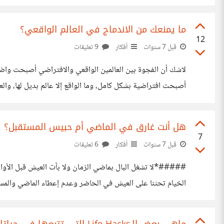
الوقت؟ أم زرت طبيبك النفسي؟ أم تحدثت مع أحد صدقائك أو أ
ما يمنعك من الاندماج في العالم الواقعي؟
12
قبل 7 سنوات
أفكار
9 تعليقات
لاشك أن الفجوة بين العالمين الواقعي والافتراضي أصبحت واض
أصبحت افتراضية بشكل كامل، وما الواقع إلا عالم بديل لها، والع
التي يصبون إليها، وذلك إما لصعوبات نفسية أو لمشاكل تخص الم
هل أنت غارق في الماضي أم حبيس المستقبل؟
7
قبل 7 سنوات
أفكار
6 تعليقات
#####*لا تشغل البال بماضي الزمان ولا بآت العيش قبل الأوان
الخيام تحثنا على العيش في الحاضر وعدم إعطاء الماضي والمستق
الشخص الذي يعيش في الحاضر، لم أر أحداً يدّعي امتلاك بالسع