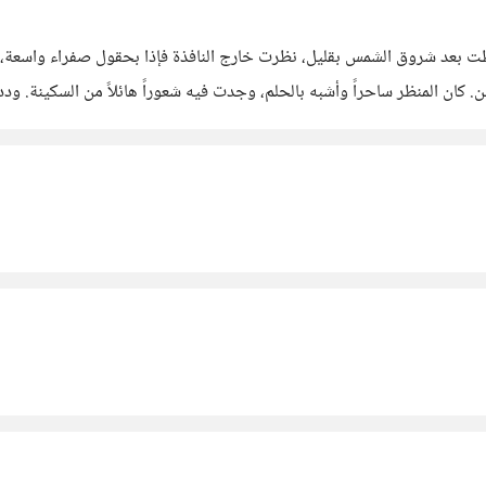
لمرء، ليس لأن يصل، ولكن لكي يسافر" - جوتة استيقظت بعد شروق الشمس بقليل، نظرت خارج النافذة ف
كان المنظر ساحراً وأشبه بالحلم، وجدت فيه شعوراً هائلاً من السكينة. ود
وداً