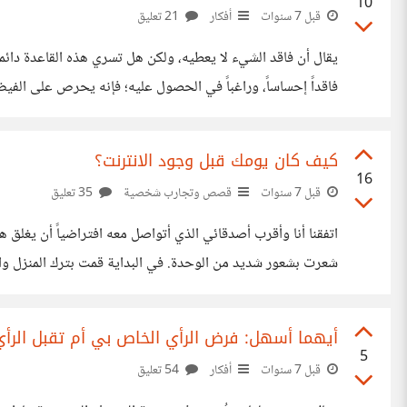
10
قبل 7 سنوات
أفكار
21 تعليق
يقال أن فاقد الشيء لا يعطيه، ولكن هل تسري هذه القاعدة دائم
فاقداً إحساساً، وراغباً في الحصول عليه؛ فإنه يحرص على الفيض ب
العطاء للمحتاجين مثله. أحياناً يكون الحرمان والاحتياج محفزاً
كيف كان يومك قبل وجود الانترنت؟
16
قبل 7 سنوات
قصص وتجارب شخصية
35 تعليق
اتفقنا أنا وأقرب أصدقائي الذي أتواصل معه افتراضياً أن يغلق
شعرت بشعور شديد من الوحدة. في البداية قمت بترك المنزل و
بالأفكار، بالإضافة إلى سماع الموسيقى، أكاد لا أحتمل شعور ال
أيهما أسهل: فرض الرأي الخاص بي أم تقبل الرأي
5
قبل 7 سنوات
أفكار
54 تعليق