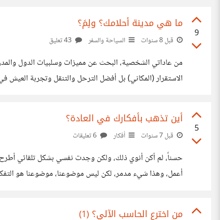
ما هي مدينة أحلامك؟ ولِمَ؟
9
قبل 8 سنوات
السياحة والسفر
43 تعليق
من عاداتي الشخصية، البحث عن مميزات وسلبيات الدول والمدن ا
الاستقرار (المكاني) بل أفضل الترحل والتنقل وتجربة العيش في أ
مرتحلين من مكان لآخر، عشت خلال 20 عاماً في دولتين مختلفتين، وفي أكثر من مدينة ومكان
أين تذهب بأفكارك في العادة؟
5
قبل 7 سنوات
أفكار
6 تعليقات
أعمل، وهذا شيء مدمر، لكن ليس موضوعنا، موضوعنا هو التفكير ف
للناس في تعبيرهم عن أفكارهم مذاهب، الشخص الذي يكتب كثير
من اخترع الحاسب الآلي؟ (1)