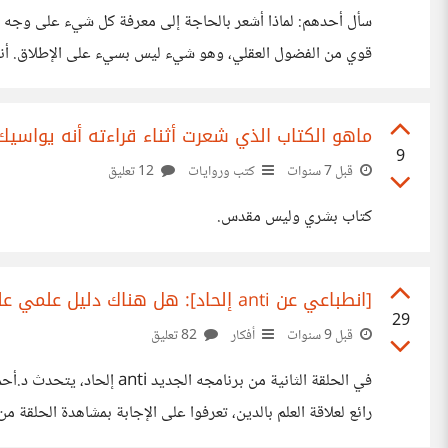
قوي من الفضول العقلي، وهو شيء ليس بسيء على الإطلاق. أنت
كبيرة. أنت تعتبر أن هناك خطأ في ذلك. معظم الناس
ماهو الكتاب الذي شعرت أثناء قراءته أنه يواسيك
9
قبل 7 سنوات
كتب وروايات
12 تعليق
كتاب بشري وليس مقدس.
[انطباعي عن anti إلحاد]: هل هناك دليل علمي على وجود الله؟
29
قبل 9 سنوات
أفكار
82 تعليق
في الحلقة الثانية من بر
مقنعاً جداً بالنسبة لي، وضح العمري علاقة العلم بالدين بما كن