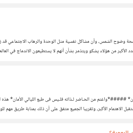
قربائك؟
حة وضوح الشمس، وأن مشاكل نفسية مثل الوحدة والرهاب الاجتماعي قد زاد
دد الأكبر من هؤلاء يشكو ويتذمر بشأن أنهم لا يستطيعون الاندماج في العالم 
جتمع نفسه، وبذلك فلا بديل للعالم الافتراضي الذي أبوابه مفتحة أمام
* #####*واغنم من الحـاضر لـذاته فلـيس فى طبع الليالي الأمان* هذه ال
بل الاهتمام الأكبر، وتقريبا الجميع متفق على أن ذلك بمثابة طريق مهم لل
ادة والسلام الداخلي بسبب أنه يعيش في الحاضر