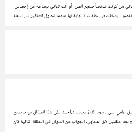
قين؟ وهذه كانت الإجابة من Joe Smith "هذا السؤال يقترح بقوة أنك تعاني من كونك شخصاً صغير السن. أو أنك تعاني ببساطة من إحساس
ل يدخلك في حلقات لا نهاية لها عندما تحاول التفكير في أسئلة
والملحد، هل هناك دليل علمي على وجود الله؟ يجيب د.أحمد على هذا السؤال مع توضيح
قة من هنا: https://youtu.be/7X7yvc0gBdk [انطباعي الشخصي] : البرنامج بعد حلقتين لاق إعجابي، الجواب عن السؤال في الحلقة الثانية كان