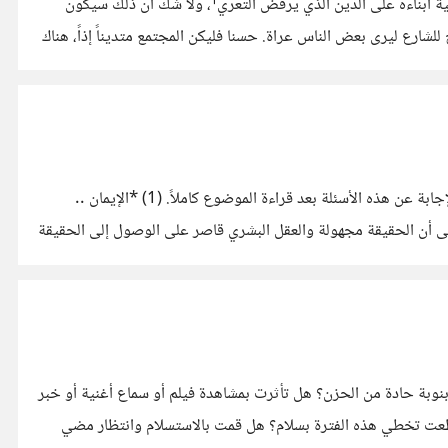
هناك مجتمع علماني تُفرض فيه حرية التصرف الشخصية مادامت سلمية مثل حرية اختيار الملابس، المشكلة أن هناك شخص متدين يريد تربية أبناءه على الدين الذي يرفض التعري¹، ولا شك أن ذلك سيكون
ع ليرى بعض الناس عراة. حسنا فليكن المجتمع متديناً إذاً، هناك
في السطور القادمة سأوضح بعض النقاط التي تخص موضوع وجود الإله من عدمه ومواقف من الأديان، وكل فقرة تتبعها سؤال أريد منكم الإجابة عن هذه الأسئلة بعد قراءة الموضوع كاملاً. (1) *الإيمان ..
لى أن الحقيقة مجهولة والعقل البشري قاصر على الوصول إلى الحقيقة
نوبة حادة من الحزن؟ هل تأثرت بمشاهدة فيلم أو سماع أغنية أو خبر
تطعت تخطي هذه الفترة بسلام؟ هل قمت بالاستسلام وانتظار مضي