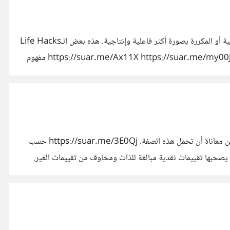
مفهوم الـLife Hack الذي لا أجد له ترجمة عربية مناسبة يعني: أية خدعة أو استراتيجية أو آلية معينة يتبعها الشخص ليقوم بالأعمال اليومية أو المكررة بصورة أكثر فاعلية وإنتاجية. هذه بعض الـLife Hacks
السهلة واللطيفة: https://suar.me/Ax11X https://suar.me/my00J https://suar.me/BPlly https://suar.me/6E33n https://suar.me/E2NN8 https://suar.me/Wlqq8 مفهوم
ربما يكون العنوان غريب لكن ستعرف المقصود منه بعد قليل، في هذا الموضوع سأتحدث معكم كشخص كمالي (perfectionist) بوضوح عن معاناة أن تحمل هذه الصفة. https://suar.me/3E0Qj حسب
ة جدًا للأداء، يصحبها تقييمات نقدية مبالغة للذات ومخاوف من تقييمات الغير.
مالية الأفراد لمحاولة