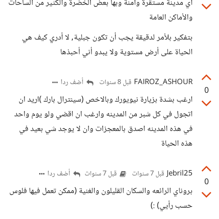
أي مدينة مستقرة وأمنة وبها بعض الخضرة والكثير من الساحات
والأماكن العامة
بتفكير بلأمر لدقيقة يجب أن تكون جبلية, لا أدري كيف هي
الحياة على أرض مستوية ولا يبدو أني أحبذها
FAIROZ_ASHOUR
أضف ردا
قبل 8 سنوات
0
ارغب بشدة بزيارة نيويورك وبالاخص (سينترال بارك )اريد ان
اتجول في كل شبر من المدينه وارغب ان اقضي ولو يوم واحد
في هذه المدينه اصدق بالمعجزات وان لا يوجد شي بعيد في
هذه الحياة
Jebril25
أضف ردا
قبل 7 سنوات
قبل 7 سنوات
0
بروناي الرائعه والسكان القليلون والغنية (ممكن تعمل فيها فلوس
حسب رأيي) :)