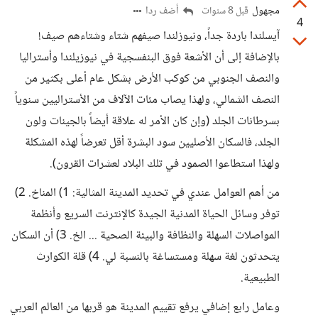
مجهول
أضف ردا
قبل 8 سنوات
4
آيسلندا باردة جداً، ونيوزلندا صيفهم شتاء وشتاءهم صيف!
بالإضافة إلى أن الأشعة فوق البنفسجية في نيوزيلندا وأستراليا
والنصف الجنوبي من كوكب الأرض بشكل عام أعلى بكثير من
النصف الشمالي، ولهذا يصاب مئات الآلاف من الأستراليين سنوياً
بسرطانات الجلد (وإن كان الأمر له علاقة أيضاً بالجينات ولون
الجلد، فالسكان الأصليين سود البشرة أقل تعرضاً لهذه المشكلة
ولهذا استطاعوا الصمود في تلك البلاد لعشرات القرون).
من أهم العوامل عندي في تحديد المدينة المثالية: 1) المناخ. 2)
توفر وسائل الحياة المدنية الجيدة كالإنترنت السريع وأنظمة
المواصلات السهلة والنظافة والبيئة الصحية ... الخ. 3) أن السكان
يتحدثون لغة سهلة ومستساغة بالنسبة لي. 4) قلة الكوارث
الطبيعية.
وعامل رابع إضافي يرفع تقييم المدينة هو قربها من العالم العربي