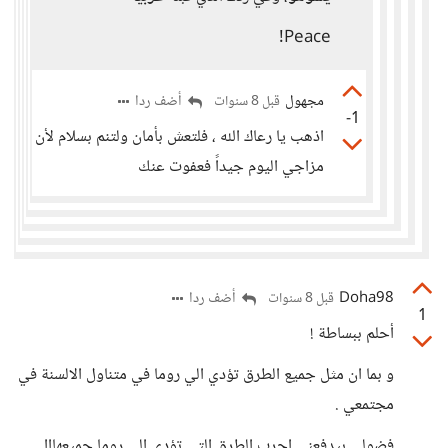
Peace!
مجهول
أضف ردا
قبل 8 سنوات
-1
اذهب يا رعاك الله ، فلتعش بأمان ولتنم بسلام لأن
مزاجي اليوم جيداً فعفوت عنك
Doha98
أضف ردا
قبل 8 سنوات
1
أحلم ببساطة !
و بما ان مثل جميع الطرق تؤدي الي روما في متناول الالسنة في
مجتمعي .
فضولي بيدفعني اجرب الطرق التي تؤدي الي روما جميعهااا