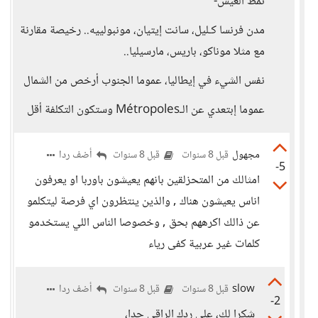
نمط العيش-
مدن فرنسا كـليل، سانت إيتيان، مونبولييه.. رخيصة مقارنة
مع مثلا موناكو، باريس، مارسيليا..
نفس الشيء في إيطاليا، عموما الجنوب أرخص من الشمال
عموما إبتعدي عن الـMétropoles وستكون التكلفة أقل
مجهول
أضف ردا
قبل 8 سنوات
قبل 8 سنوات
-5
امثالك من المتحزلقين بانهم يعيشون باوربا او يعرفون
اناس يعيشون هناك , والذين ينتظرون اي فرصة ليتكلمو
عن ذالك اكرههم بحق , وخصوصا الناس اللي يستخدمو
كلمات غير عربية كفى رياء
slow
أضف ردا
قبل 8 سنوات
قبل 8 سنوات
-2
شكرا لك، على ردك الراقي جدا،