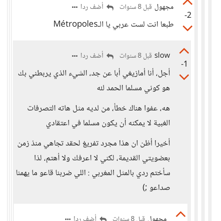
مجهول
أضف ردا
قبل 8 سنوات
-2
طبعا انت لست عربي يا الـMétropoles
slow
أضف ردا
قبل 8 سنوات
-1
أجل، أنا أمازيغي أبا عن جد، الشيء الذي يربطني بك
هو كوني مسلما الحمد لله
هه، عفوا هناك خطأ، من لديه مثل هاته التصرفات
الغبية لا يمكنه أن يكون مسلما في اعتقادي
أخيرا أظن ان هذا مجرد تفريغ لحقد تجاهي منذ زمن
بعضويتي القديمة، لكني لا اعرفك ولا أهتم، لذا
سأختم ردي بالمثل المغربي : اللي ضربنا قاعو ما يهمنا
صداعو ;)
مجهول
أضف ردا
قبل 8 سنوات