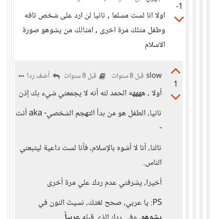
-1
اولا انا لست مسلما , ثانيا لن ارد على شخص تافه
وطفل مثلك مرة اخرى , امثالك من يشوهو صورة
الاسلام
slow
أضف ردا
قبل 8 سنوات
قبل 8 سنوات
1
أولا ، ههههه الحمد لله أنه لا يجمعني شيء بك إذن
ثانيا، الطفل هو من بدأ التهجم الشخصي- aka أنت
-
ثالثا، أنا لا أشوه بالإسلام، فأنا لست داعية ليتبعني
الناس.
أخيرا، يشرفني عدم ردك علي مرة أخرى
PS: يا عربي، صحح لغتك، نسيتَ النون في
يشوهو
، وفي ردك الذي قبله
عربياََ