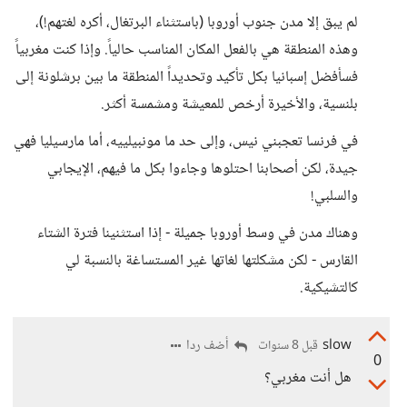
لم يبق إلا مدن جنوب أوروبا (باستثناء البرتغال، أكره لغتهم!)،
وهذه المنطقة هي بالفعل المكان المناسب حالياً. وإذا كنت مغربياً
فسأفضل إسبانيا بكل تأكيد وتحديداً المنطقة ما بين برشلونة إلى
بلنسية، والأخيرة أرخص للمعيشة ومشمسة أكثر.
في فرنسا تعجبني نيس، وإلى حد ما مونبيلييه، أما مارسيليا فهي
جيدة، لكن أصحابنا احتلوها وجاءوا بكل ما فيهم، الإيجابي
والسلبي!
وهناك مدن في وسط أوروبا جميلة - إذا استثنينا فترة الشتاء
القارس - لكن مشكلتها لغاتها غير المستساغة بالنسبة لي
كالتشيكية.
slow
أضف ردا
قبل 8 سنوات
0
هل أنت مغربي؟