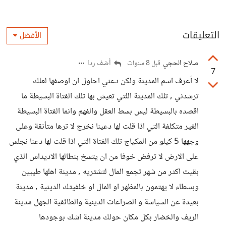
التعليقات
الأفضل
صلاح الحجي
أضف ردا
قبل 8 سنوات
7
لا أعرف اسم المدينة ولكن دعني احاول ان اوصفها لعلك
ترشدني , تلك المدينة اللتي تعيش بها تلك الفتاة البسيطة ما
اقصده بالبسيطة ليس بسط العقل والفهم وانما الفتاة البسيطة
الغير متكلفة التي اذا قلت لها دعينا نخرج لا ترها متأنقة وعلى
وجهها 5 كيلو من المكياج تلك الفتاة التي اذا قلت لها دعنا نجلس
على الارض لا ترفض خوفا من ان يتسخ بنطالها الاديداس الذي
بقيت اكثر من شهر تجمع المال لتشتريه , مدينة اهلها طيبين
وبسطاء لا يهتمون بالمظهر او المال او خلفيتك الدينية , مدينة
بعيدة عن السياسة و الصراعات الدينية والطائفية الجهل مدينة
الريف والخضار بكل مكان حولك مدينة اشك بوجودها