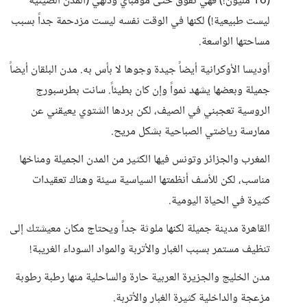
(16 مليون!) فهي تفوق حتى مومباي ودلهي (المدن الصينية
ليست طبيعية!) لكنها في الوقت نفسه ليست مزدحمة جداً بسبب
مساحتها الواسعة.
أوديسا الأوكرانية أيضاً جيدة وجوها لا بأس به. مدن البلقان أيضاً
جميلة وبعضها يشهد نمواً وإن كان بطيئاً. سانت بطرسبورج
الروسية تعجبني في الصيف، لكن بردها الشتوي يعيقني عن
ممارسة رياضتي الصباحية بشكل مريح.
المغرب والجزائر وتونس فيها الكثير من المدن الجميلة ومناخها
مناسب، لكن للأسف أنظمتها السياسية سيئة وهناك تعقيدات
كثيرة في الحياة اليومية.
القاهرة مدينة جميلة لكنها ملوثة جداً ويحتاج مكان معيشتك إلى
تنظيف مستمر بسبب الغبار والأتربة والمواد السوداء الغريبة!
مدن الخليج والجزيرة العربية حارة والساحلية منها رطبة رطوبة
مزعجة والداخلية كثيرة الغبار والأتربة.