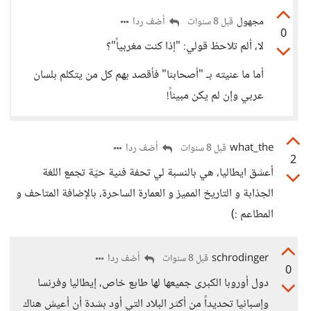
مجهول
أضف ردا
قبل 8 سنوات
0
لا، ألم تلاحظ قولي: "إذا كنت مغربياً"؟
أما ما عنيته بـ "أصحابنا" فأقصد بهم كل من يتكلم بلسان
عربي وإن لم يكن مبيناً!
what_the
أضف ردا
قبل 8 سنوات
2
أعشق ايطاليا، هي بالنسبة لي تحفة فنية حيّة تجمع اللغة
الجذابة و التاريخ المميز و العمارة الساحرة، بالإضافة المتاحف و
المطاعم :)
schrodinger
أضف ردا
قبل 8 سنوات
0
دول أوروبا الكبرى جميعها لها طابع خاص، إيطاليا وفرنسا
وإسبانيا تحديداً من أكثر البلاد التي أود بشدة أن أعيش هناك