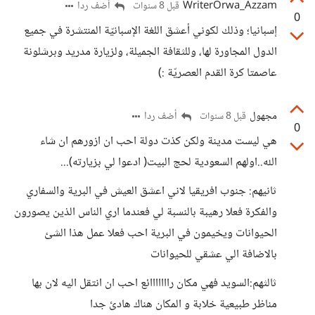
WriterOrwa_Azzam
أضف ردا
قبل 8 سنوات
0
إسبانيا؛ وذلك لكوني أعشق اللغة الإسبانيّة المنتشرة في جميع
الدول المجاورة لها، وللثقافة الجميلة، ولزيارة مدريد وبرشلونة
عاصمتا كرة القدم العصريّة :)
مجهول
أضف ردا
قبل 8 سنوات
0
هي ليست مدينة ولكن كذت دولة احب ان ازورهم ان شاء
الله..اولهم السعودية لحج البيت( ادعوا لي بزيارته)...
ثانيهم: جنوب افريقيا لاني اعشق العيش في البرية والسفاري
والفكرة فعلا رهيبة بالنسبة لي فعندما اري الناس الذين يصورون
الحيوانات ويخيمون في البرية احب فعلا عمل هذا الشئ
بالاضافة الي عشقي للحيوانات
ثالثهم:السويد فهي مكان رااااااائع احب ان انتقل اليه لان بها
مناظر طبيعية خلابة و المكان هناك هادئ جدا