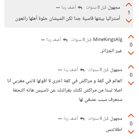
مجهول
أضف ردا
قبل 8 سنوات
1
أستراليا بيئتها قاسية جدا لكن الشيشان حلوة أهلها رائعون
MineKingsAlg
أضف ردا
قبل 8 سنوات
0
غير الجزائر.
مجهول
أضف ردا
قبل 8 سنوات
0
العالم في كفة و مراكش في كفة اخرى لا اقولها لانني مغربي انا
اصلا لستا من مراكش لكنك بقرائتك عن تاسيس هاته التحفة
ستعرف سبب عشقي لها
مجهول
أضف ردا
قبل 8 سنوات
0
اطلانتس