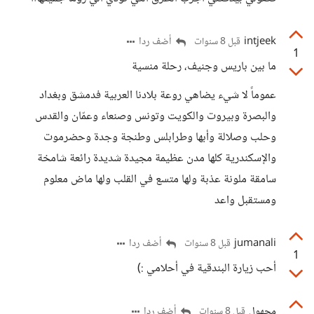
intjeek
أضف ردا
قبل 8 سنوات
1
ما بين باريس وجنيف، رحلة منسية
عموماً لا شيء يضاهي روعة بلادنا العربية فدمشق وبغداد
والبصرة وبيروت والكويت وتونس وصنعاء وعمّان والقدس
وحلب وصلالة وأبها وطرابلس وطنجة وجدة وحضرموت
والإسكندرية كلها مدن عظيمة مجيدة شديدة رائعة شامخة
سامقة ملونة عذبة ولها متسع في القلب ولها ماض معلوم
ومستقبل واعد
jumanali
أضف ردا
قبل 8 سنوات
1
أحب زيارة البندقية في أحلامي :)
مجهول
أضف ردا
قبل 8 سنوات