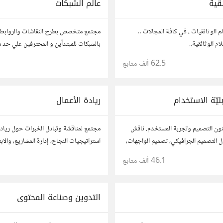
ئقية
عالم الشبكات
م الوثائقيات ، في كافة المجالات ..
مجتمع متخصص بطرح النقاشات والروابط ال
ام الوثائقية..
بالشبكات للمبتدأين و المحترفين علي حد 
62.5 ألف
متابع
1
ليّة الاستخدام
ريادة الأعمال
نون التصميم وتجربة المستخدم. ناقش
مجتمع لمناقشة وتبادل الخبرات حول ريادة
ول التصميم الجرافيكي، تصميم الواجهات،
استراتيجيات النجاح، إدارة المشاريع، والاب
م. شارك أفكارك وأسئلتك، وتواصل مع
أفكارك، قصص نجاحك، وأسئلتك، وتواصل م
46.1 ألف
متابع
ن في تحسين تجربة المستخدم.
آخرين لتطوير مشروعاتك.
التدوين وصناعة المحتوى