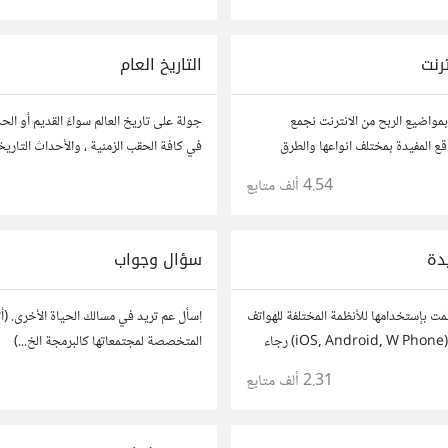
ترنت
التاريخ العام
اضيع الربح من الانترنت نجمع
جولة على تاريخ العالم سواءً القديم أو الح
قع المفيدة بمختلف انواعها والطرق
في كافة الحقب الزمنية ، والأحداث التاريخ
 شاركونا بخبراتكم و تجاربكم و
4.54 ألف
متابع
1
كم.
دة
سؤال وجواب
مت بإستخدامها للأنظمة المختلفة للهواتف
اِسأل عم تريد في مسالك الحياة الأخرى. (أت
والأجهزة اللوحية (iOS, Android, W Phone) رجاء
المتخصصة لمجتمعاتها كالبرمجة الخ...)
ة) للتطبيق من داخل المتجر..إلا في
2.31 ألف
متابع
1
طبيقات أو شرح مطول شاركها كموضوع