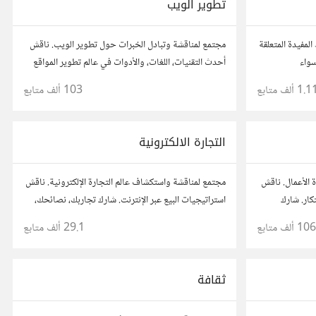
تطوير الويب
مفيدة المتعلقة
مجتمع لمناقشة وتبادل الخبرات حول تطوير الويب. ناقش
سواء
أحدث التقنيات، اللغات، والأدوات في عالم تطوير المواقع
والتطبيقات. شارك مشاريعك، اسأل عن نصائح، وتعاون مع
1.1 ألف
متابع
103 ألف
متابع
مطورين محترفين وهواة.
التجارة الالكترونية
 الأعمال. ناقش
مجتمع لمناقشة واستكشاف عالم التجارة الإلكترونية. ناقش
تكار. شارك
استراتيجيات البيع عبر الإنترنت. شارك تجاربك، نصائحك،
ع رواد أعمال
وأسئلتك، وتواصل مع محترفين في هذا المجال.
106 ألف
متابع
29.1 ألف
متابع
ثقافة