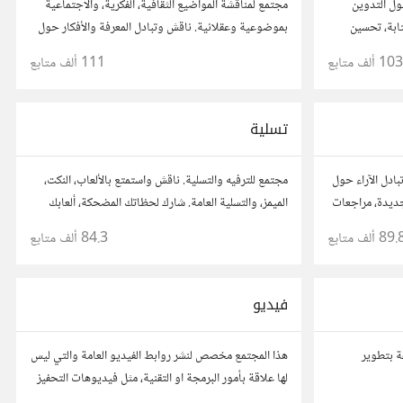
ول التدوين
مجتمع لمناقشة المواضيع الثقافية، الفكرية، والاجتماعية
ابة، تحسين
بموضوعية وعقلانية. ناقش وتبادل المعرفة والأفكار حول
المسموع. شارك
الأدب، الفنون، الموسيقى، والعادات.
103 ألف
متابع
111 ألف
متابع
ن آخرين.
تسلية
ادل الآراء حول
مجتمع للترفيه والتسلية. ناقش واستمتع بالألعاب، النكت،
جديدة، مراجعات
الميمز، والتسلية العامة. شارك لحظاتك المضحكة، ألعابك
أفكارك،
المفضلة، وتفاعل مع أعضاء آخرين يبحثون عن المتعة
89. ألف
متابع
84.3 ألف
متابع
.
والمرح.
فيديو
ة بتطوير
هذا المجتمع مخصص لنشر روابط الفيديو العامة والتي ليس
لها علاقة بأمور البرمجة او التقنية، مثل فيديوهات التحفيز
او محاضرات عامة