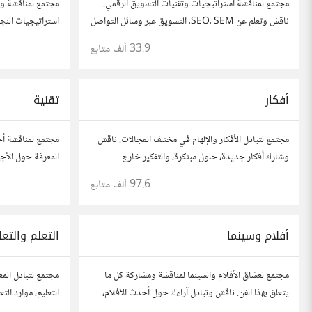
مجتمع لمناقشة استراتيجيات وتقنيات التسويق الرقمي.
مجتمع لمناقشة وت
ناقش وتعلم عن SEO، SEM، التسويق عبر وسائل التواصل
استراتيجيات النجا
الاجتماعي، وتحليل البيانات. شارك تجاربك، نصائحك،
شارك قصصك، نصائ
33.9 ألف
متابع
وأسئلتك، وتواصل مع متخصصين في هذا المجال.
في مختلف المجال
أفكار
تقنية
مجتمع لتبادل الأفكار والإلهام في مختلف المجالات. ناقش
مجتمع لمناقشة أح
وشارك أفكار جديدة، حلول مبتكرة، والتفكير خارج
المعرفة حول الأجه
الصندوق. شارك بمقترحاتك وأسئلتك، وتواصل مع مفكرين
والأمن السيبراني.
97.6 ألف
متابع
آخرين.
وتواصل مع محبي 
أفلام وسينما
التعلم والتعل
مجتمع لعشاق الأفلام والسينما لمناقشة ومشاركة كل ما
مجتمع لتبادل المع
يتعلق بهذا الفن. ناقش وتبادل آراءك حول أحدث الأفلام،
التعليم، موارد ال
المراجعات، والتوصيات. شارك تحليلاتك، قصصك، واستمتع
نصائحك، وأسئلتك