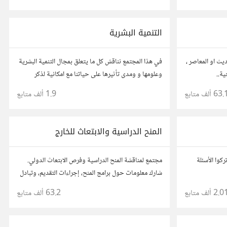
وتواصل مع محترفين ورجال أعمال آخرين.
التنمية البشرية
ديث او المعاصر ،
في هذا المجتمع نناقش كل ما يتعلق بمجال التنمية البشرية
ية..
وعلومها و ومدى تأثيرها على حياتنا مع امكانية لذكر
تجربتك وخبرتك فى هذا المجال ووضع مقالات وروابط
63. ألف
متابع
1.9 ألف
متابع
وفيديوهات مفيدة تعمل على التحفيز والنجاح والتقدم
المنح الدراسية والابتعاث للخارج
ركوا الأسئلة
مجتمع لمناقشة المنح الدراسية وفرص الابتعاث الدولي.
شارك معلومات حول برامج المنح، إجراءات التقديم، وتبادل
نصائح حول الدراسة في الخارج. استفد من تجارب الآخرين
2.0 ألف
متابع
63.2 ألف
متابع
وشارك تجربتك.