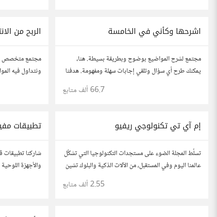
الفكرة مأخوذة من مجتمع AskReddit
مهتمين بالصحة.
اشرحها وكأني في الخامسة
الربح من الان
مجتمع لشرح المواضيع بوضوح وبطريقة بسيطة. هنا،
مجتمع متخصص بمو
يمكنك طرح أي سؤال وتلقي إجابات سهلة ومفهومة. هدفنا
ونتداول فيه الموا
هو تبسيط المعلومات لتكون سهلة على الجميع، تمامًا كما لو
المفيدة والفعالة .
66.7 ألف
متابع
كنت في الخامسة من عمرك.
استفساراتكم و أرائ
إم آي تي تكنولوجي ريفيو
تطبيقات مفي
تسلّط المجلة الضوء على مستجدات التكنولوجيا التي تشكّل
شاركنا تطبيقات ق
عالمنا اليوم وفي المستقبل، من الآلات الذكية والبلوك تشين
إلى الذكاء الاصطناعي وتكنولوجيا الأعمال وحتى عالم
شارك (روابط مباشر
2.55 ألف
متابع
الفضاء. https://technologyreview.ae/
حالة وجود عدة ت