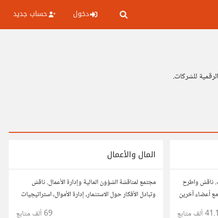
دخول
حساب جديد
لرقمية للشركات.
المال والأعمال
. ناقش واطرح
مجتمع لمناقشة الشؤون المالية وإدارة الأعمال. ناقش
ع أعضاء آخرين
وتبادل الأفكار حول الاستثمار، إدارة الأموال، استراتيجيات
ذ قراراتك.
النمو، وتحليل الأسواق. شارك نصائحك، تجاربك، وأسئلتك،
41. ألف
متابع
69 ألف
متابع