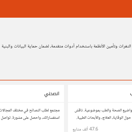
غرات وتأمين الأنظمة باستخدام أدوات متقدمة، لضمان حماية البيانات والبنية ا
انصحني
واضيع الصحة والطب بموضوعية. ناقش
مجتمع لطلب النصائح في مختلف المجالات
حول الوقاية، العلاج، والأبحاث الطبية.
استفساراتك، واحصل على مشورة. تواصل م
صائحك، وأسئلتك، وتواصل مع أشخاص
للحصول على أفكار وحلول تساعدك في اتخا
47.6 ألف
متابع
1