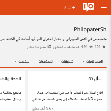
شارك
PhilopaterSh
متخصص في الأمن السيبراني واختبار اختراق المواقع، أساعد في الكشف عن الث
101
4.91 ألف مشاهدات المحتوى
عضو منذ
سنتان
المساهمات
التعليقات
المجتمعات
المفضلة
اسأل I/O
الصحة والطب
اطرح اسئلة مثيرة للتفكير وأجب على استفسارات أعضاء
مجتمع لمناقشة م
حسوب I/O العامة, بالاضافة إلى بعض الاسئلة المرحة التي
وتبادل المعلومات 
تستمتع بها وتساعدك على التعرف على افكار المتابعين.
شارك مقالاتك، ن
9.67 ألف
متابع