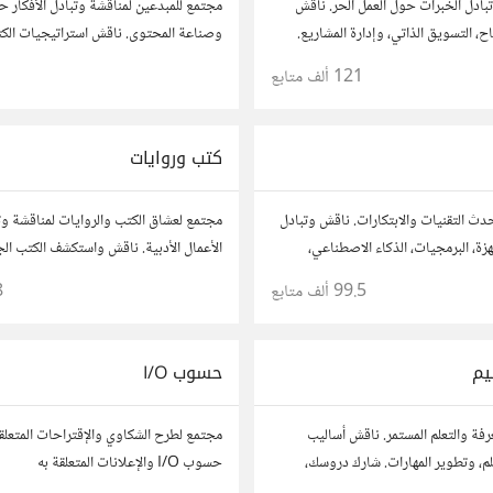
بادل الخبرات حول العمل الحر. ناقش
مجتمع للمبدعين لمناقشة وتبادل الأفكار ح
ح، التسويق الذاتي، وإدارة المشاريع.
وصناعة المحتوى. ناقش استراتيجيات الكت
حك، وأسئلتك، وتواصل مع محترفين
محركات البحث، وإنتاج المحتوى المرئي و
121 ألف
متابع
ات.
أفكارك وأسئلتك، وتواصل مع كتّاب ومبدعي
كتب وروايات
دث التقنيات والابتكارات. ناقش وتبادل
مجتمع لعشاق الكتب والروايات لمناقشة وتب
زة، البرمجيات، الذكاء الاصطناعي،
الأعمال الأدبية. ناقش واستكشف الكتب ال
 شارك أفكارك، نصائحك، وأسئلتك،
الروايات، ومشاركة توصيات القراءة. شارك 
99.5 ألف
متابع
8
التقنية والمتخصصين.
نصائحك، وأسئلتك، وتواصل مع قراء آخرين
يم
حسوب I/O
رفة والتعلم المستمر. ناقش أساليب
مجتمع لطرح الشكاوي والإقتراحات المتعلق
تعلم، وتطوير المهارات. شارك دروسك،
حسوب I/O والإعلانات المتعلقة به
، وتواصل مع معلمين وطلاب يسعون