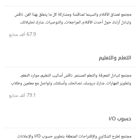
مجتمع لعشاق الأفلام والسينما لمناقشة ومشاركة كل ما يتعلق بهذا الفن. ناقش
وتبادل آراءك حول أحدث الأفلام، المراجعات، والتوصيات. شارك تحليلاتك،
قصصك، واستمتع بنقاشات حول الأفلام والمخرجين والسيناريوهات.
67.9 ألف
متابع
التعلم والتعليم
مجتمع لتبادل المعرفة والتعلم المستمر. ناقش أساليب التعليم، موارد التعلم،
وتطوير المهارات. شارك دروسك، نصائحك، وأسئلتك، وتواصل مع معلمين وطلاب
يسعون لتحقيق المعرفة والتفوق.
79.1 ألف
متابع
حسوب I/O
مجتمع لطرح الشكاوي والإقتراحات المتعلقة بتطوير حسوب I/O والإعلانات