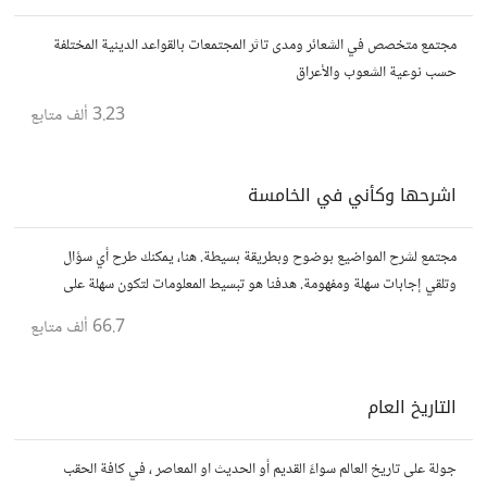
مجتمع متخصص في الشعائر ومدى تاثر المجتمعات بالقواعد الدينية المختلفة
حسب نوعية الشعوب والأعراق
3.23 ألف
متابع
اشرحها وكأني في الخامسة
مجتمع لشرح المواضيع بوضوح وبطريقة بسيطة. هنا، يمكنك طرح أي سؤال
وتلقي إجابات سهلة ومفهومة. هدفنا هو تبسيط المعلومات لتكون سهلة على
الجميع، تمامًا كما لو كنت في الخامسة من عمرك.
66.7 ألف
متابع
التاريخ العام
جولة على تاريخ العالم سواءً القديم أو الحديث او المعاصر ، في كافة الحقب