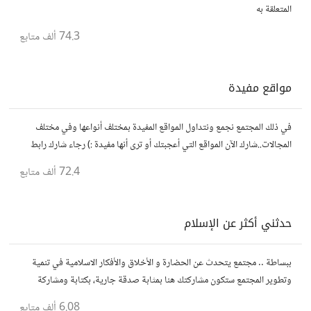
المتعلقة به
74.3 ألف
متابع
مواقع مفيدة
في ذلك المجتمع نجمع ونتداول المواقع المفيدة بمختلف أنواعها وفي مختلف
المجالات..شارك الآن المواقع التي أعجبتك أو ترى أنها مفيدة :) رجاء شارك رابط
مباشر للموقع..المجتمع خاص بالمواقع فقط
72.4 ألف
متابع
حدثني أكثر عن الإسلام
ببساطة .. مجتمع يتحدث عن الحضارة و الأخلاق والأفكار الاسلامية في تنمية
وتطوير المجتمع ستكون مشاركتك هنا بمثابة صدقة جارية، بكتابة ومشاركة
الاحاديث و الدروس التي تود نشرها لنشر الود و المعرفة.
6.08 ألف
متابع