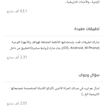
الزمنية ، والأحداث التاريخية..
63.1 ألف
متابع
تطبيقات مفيدة
شاركنا تطبيقات قمت بإستخدامها للأنظمة المختلفة للهواتف والأجهزة اللوحية
(iOS, Android, W Phone) رجاء شارك (روابط مباشرة) للتطبيق من داخل
المتجر..إلا في حالة وجود عدة تطبيقات أو شرح مطول شاركها كموضوع
2.31 ألف
متابع
سؤال وجواب
اِسأل عم تريد في مسالك الحياة الأخرى. (أتركوا الأسئلة المتخصصة لمجتمعاتها
كالبرمجة الخ...)
2.01 ألف
متابع