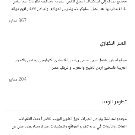
مجتمع يهدف إلى استكشاف أعماق النفس البشرية ومناقشة نظريات علم النفس
بكافة مدارسها. هنا نحلل السلوكيات، وندرس الدوافع، ونتبادل الأفكار لفهم ذواتنا
والآخرين بشكل أفضل. انضم إلينا في هذه الرحلة المعرفية!
867
متابع
السر الاخباري
موقع اخباري شامل عربي عالمي رياضي اقتصادي تكنولوجي يختص بالاخبار
العربية فلسطين اردن الخليج والمغرب وافريقيا مصر
204
متابع
تطوير الويب
مجتمع لمناقشة وتبادل الخبرات حول تطوير الويب. ناقش أحدث التقنيات،
اللغات، والأدوات في عالم تطوير المواقع والتطبيقات. شارك مشاريعك، اسأل عن
نصائح، وتعاون مع مطورين محترفين وهواة.