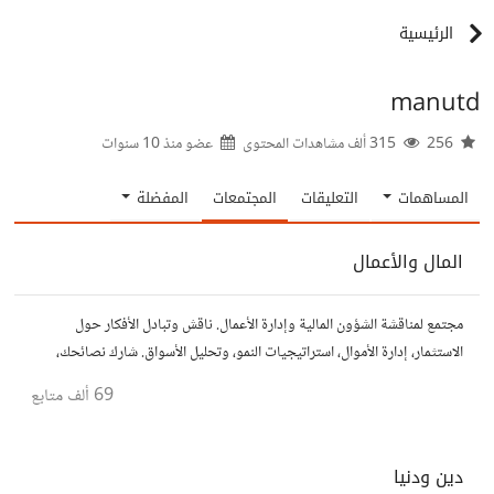
الرئيسية
manutd
256
315 ألف مشاهدات المحتوى
عضو منذ
10 سنوات
المساهمات
التعليقات
المجتمعات
المفضلة
المال والأعمال
مجتمع لمناقشة الشؤون المالية وإدارة الأعمال. ناقش وتبادل الأفكار حول
الاستثمار، إدارة الأموال، استراتيجيات النمو، وتحليل الأسواق. شارك نصائحك،
تجاربك، وأسئلتك، وتواصل مع محترفين ورجال أعمال آخرين.
69 ألف
متابع
دين ودنيا