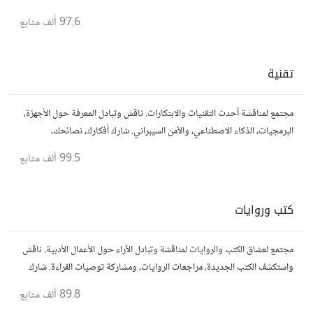
مفكرين آخرين.
97.6 ألف
متابع
تقنية
مجتمع لمناقشة أحدث التقنيات والابتكارات. ناقش وتبادل المعرفة حول الأجهزة،
البرمجيات، الذكاء الاصطناعي، والأمن السيبراني. شارك أفكارك، نصائحك،
وأسئلتك، وتواصل مع محبي التقنية والمتخصصين.
99.5 ألف
متابع
كتب وروايات
مجتمع لعشاق الكتب والروايات لمناقشة وتبادل الآراء حول الأعمال الأدبية. ناقش
واستكشف الكتب الجديدة، مراجعات الروايات، ومشاركة توصيات القراءة. شارك
أفكارك، نصائحك، وأسئلتك، وتواصل مع قراء آخرين.
89.8 ألف
متابع