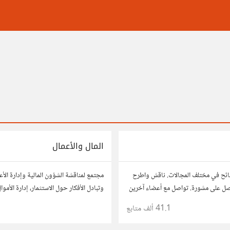
المال والأعمال
ائح في مختلف المجالات. ناقش واطرح
مجتمع لمناقشة الشؤون المالية وإدارة الأ
صل على مشورة. تواصل مع أعضاء آخرين
وتبادل الأفكار حول الاستثمار، إدارة الأمو
 وحلول تساعدك في اتخاذ قراراتك.
النمو، وتحليل الأسواق. شارك نصائحك، تجا
41.1 ألف
متابع
وتواصل مع محترفين ورجال أعمال آخرين.