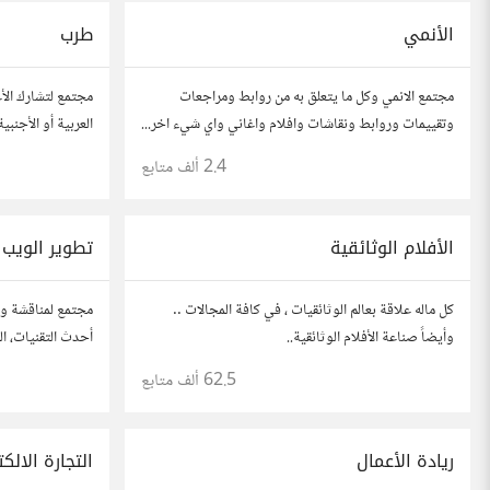
الأنمي
طرب
مجتمع الانمي وكل ما يتعلق به من روابط ومراجعات
مجتمع لتشارك الأغ
وتقييمات وروابط ونقاشات وافلام واغاني واي شيء اخر...
العربية أو الأجنبية
اقرأ قواعد المجتمع من هنا ->
2.4 ألف
متابع
الأفلام الوثائقية
تطوير الويب
كل ماله علاقة بعالم الوثائقيات ، في كافة المجالات ..
مجتمع لمناقشة وت
وأيضاً صناعة الأفلام الوثائقية..
أحدث التقنيات، ال
والتطبيقات. شارك
62.5 ألف
متابع
مطورين محترفين 
ريادة الأعمال
التجارة الالكت