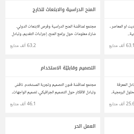
المنح الدراسية والابتعاث للخارج
ديث او المعاصر ،
مجتمع لمناقشة المنح الدراسية وفرص الابتعاث الدولي.
ية..
شارك معلومات حول برامج المنح، إجراءات التقديم، وتبادل
نصائح حول الدراسة في الخارج. استفد من تجارب الآخرين
63. ألف
متابع
63.2 ألف
متابع
وشارك تجربتك.
التصميم وقابليّة الاستخدام
دل المعرفة
مجتمع لمناقشة فنون التصميم وتجربة المستخدم. ناقش
حلول البرمجية،
وتبادل الأفكار حول التصميم الجرافيكي، تصميم الواجهات،
وقابلية الاستخدام. شارك أفكارك وأسئلتك، وتواصل مع
25. ألف
متابع
46.1 ألف
متابع
مصممين ومتخصصين في تحسين تجربة المستخدم.
العمل الحر