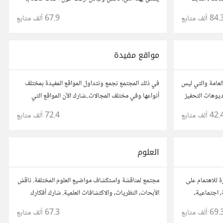
عن المتعة
المراجعات، والتوصيات. شارك تحليلاتك، قصصك، واستمتع
84. ألف
متابع
67.9 ألف
متابع
بنقاشات حول الأفلام والمخرجين والسيناريوهات.
مواقع مفيدة
لعامة والتي ليس
في ذلك المجتمع نجمع ونتداول المواقع المفيدة بمختلف
يديوهات التحفيز
أنواعها وفي مختلف المجالات..شارك الآن المواقع التي
أعجبتك أو ترى أنها مفيدة :) رجاء شارك رابط مباشر
42. ألف
متابع
72.4 ألف
متابع
للموقع..المجتمع خاص بالمواقع فقط
العلوم
ة للاهتمام على
مجتمع لمناقشة واستكشاف مواضيع العلوم المختلفة. ناقش
 اجتماعية،
الأبحاث، النظريات، والاكتشافات العلمية. شارك أفكارك
وأسئلتك، وتواصل مع مهتمين وعلماء في مختلف
69. ألف
متابع
67.3 ألف
متابع
التخصصات العلمية.