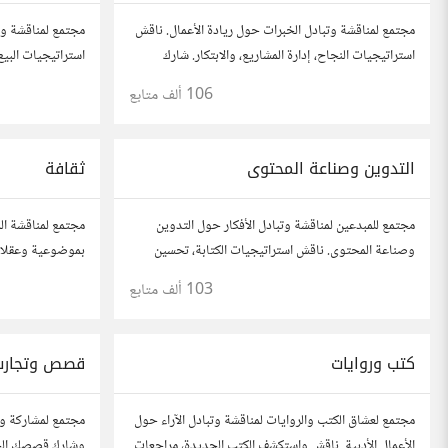
مجتمع لمناقشة وتبادل الخبرات حول ريادة الأعمال. ناقش
مجتمع لمناقشة وا
استراتيجيات النجاح، إدارة المشاريع، والابتكار. شارك
استراتيجيات البيع
أفكارك، قصص نجاحك، وأسئلتك، وتواصل مع رواد أعمال
وأسئلتك، وتواصل 
106 ألف
متابع
آخرين لتطوير مشروعاتك.
التدوين وصناعة المحتوى
ثقافة
مجتمع للمبدعين لمناقشة وتبادل الأفكار حول التدوين
مجتمع لمناقشة الم
وصناعة المحتوى. ناقش استراتيجيات الكتابة، تحسين
بموضوعية وعقلاني
محركات البحث، وإنتاج المحتوى المرئي والمسموع. شارك
الأدب، الفنون، ال
103 ألف
متابع
أفكارك وأسئلتك، وتواصل مع كتّاب ومبدعين آخرين.
كتب وروايات
قصص وتجارب
مجتمع لعشاق الكتب والروايات لمناقشة وتبادل الآراء حول
مجتمع لمشاركة و
الأعمال الأدبية. ناقش واستكشف الكتب الجديدة، مراجعات
وشارك قصصك الحيا