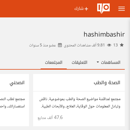
شارك
hashimbashir
13
9.81 ألف مشاهدات المحتوى
عضو منذ
5 سنوات
المساهمات
التعليقات
المجتمعات
الصحة والطب
انصحني
مجتمع لمناقشة مواضيع الصحة والطب بموضوعية. ناقش
مجتمع لطلب النص
وتبادل المعلومات حول الوقاية، العلاج، والأبحاث الطبية.
استفساراتك، واح
شارك مقالاتك، نصائحك، وأسئلتك، وتواصل مع أشخاص
للحصول على أفكار
47.6 ألف
متابع
مهتمين بالصحة.