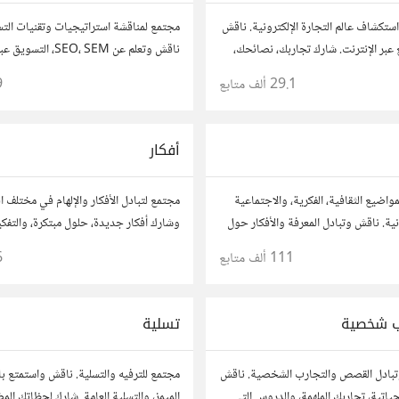
ستكشاف عالم التجارة الإلكترونية. ناقش
مجتمع لمناقشة استراتيجيات وتقنيات التس
 عبر الإنترنت. شارك تجاربك، نصائحك،
ناقش وتعلم عن EO، SEM
مع محترفين في هذا المجال.
الاجتماعي، وتحليل البيانات. شارك تجارب
29.1 ألف
متابع
9
وأسئلتك، وتواصل مع متخصصين في هذا ا
أفكار
واضيع الثقافية، الفكرية، والاجتماعية
مجتمع لتبادل الأفكار والإلهام في مختلف 
ة. ناقش وتبادل المعرفة والأفكار حول
وشارك أفكار جديدة، حلول مبتكرة، والتفك
موسيقى، والعادات.
الصندوق. شارك بمقترحاتك وأسئلتك، وتو
111 ألف
متابع
6
آخرين.
 شخصية
تسلية
تبادل القصص والتجارب الشخصية. ناقش
مجتمع للترفيه والتسلية. ناقش واستمتع بال
تية، تجاربك الملهمة، والدروس التي
الميمز، والتسلية العامة. شارك لحظاتك الم