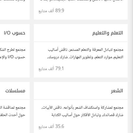
الروايات، ومشاركة توصيات القراءة. شارك أفكارك،
تعلمتها. شارك تج
89.9 ألف
متابع
نصائحك، وأسئلتك، وتواصل مع قراء آخرين.
لتوسيع آفاقك.
التعلم والتعليم
حسوب I/O
مجتمع لتبادل المعرفة والتعلم المستمر. ناقش أساليب
مجتمع لطرح الشكا
التعليم، موارد التعلم، وتطوير المهارات. شارك دروسك،
حسوب I/O والإعلانات المتعلقة به
نصائحك، وأسئلتك، وتواصل مع معلمين وطلاب يسعون
79.1 ألف
متابع
لتحقيق المعرفة والتفوق.
الشعر
مسلسلات
مجتمع لمشاركة واستكشاف الشعر بأنواعه. ناقش الأبيات،
مجتمع لمناقشة الم
شارك قصائدك، وتبادل الأفكار حول أساليب الكتابة
حول أحدث الحلقا
والشعراء المفضلين. انضم لنتبادل جمال الكلمات والإلهام
القصص والشخصي
35.6 ألف
متابع
الشعري.