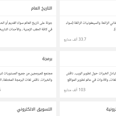
التاريخ العام
اني الرائعة والسيمفونيات الرائقة (سواء
جولة على تاريخ العالم سواءً القديم أو الح
).
في كافة الحقب الزمنية ، والأحداث التاريخ
33.7 ألف
متابع
1
برمجة
بادل الخبرات حول تطوير الويب. ناقش
مجتمع للمبرمجين من جميع المستويات لتبا
لغات، والأدوات في عالم تطوير المواقع
والخبرات. ناقش لغات البرمجة المختلفة، ال
 مشاريعك، اسأل عن نصائح، وتعاون مع
والمشاريع.
103 ألف
متابع
6
وهواة.
رونية
التسويق الالكتروني