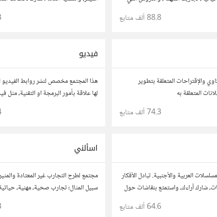
اربك مع الآخرين، واستفد من قصصهم
المفضلة، وتفاعل مع أعضاء آخرين يبحثون 
88.8 ألف
متابع
3
والمرح.
فيديو
وي والإقتراحات المتعلقة بتطوير
هذا المجتمع مخصص لنشر روابط الفيديو ا
لها علاقة بأمور البرمجة او التقنية، مثل ف
او محاضرات عامة
74.3 ألف
متابع
4
اسألني
سلسلات العربية والأجنبية. تبادل الأفكار
مجتمع لطرح التجارب غير المعتادة والمثير
ت، شارك آراءك، واستمتع بنقاشات حول
سبيل المثال؛ تجارب صحية، مهنية، حياتية،
ات.
وفتح باب الأسئلة حولها.
64.6 ألف
متابع
3