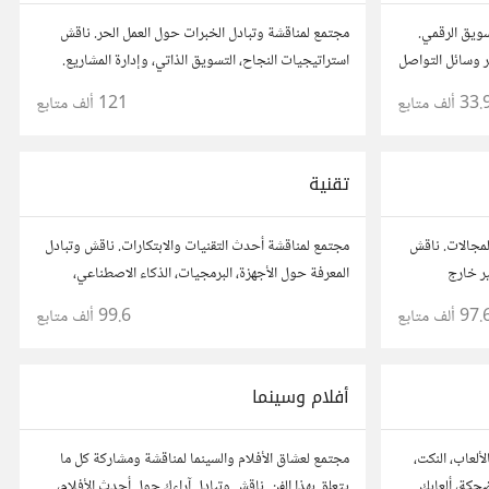
ويق الرقمي.
مجتمع لمناقشة وتبادل الخبرات حول العمل الحر. ناقش
S، التسويق عبر وسائل التواصل
استراتيجيات النجاح، التسويق الذاتي، وإدارة المشاريع.
ك، نصائحك،
شارك قصصك، نصائحك، وأسئلتك، وتواصل مع محترفين
33. ألف
متابع
121 ألف
متابع
لمجال.
في مختلف المجالات.
تقنية
المجالات. ناقش
مجتمع لمناقشة أحدث التقنيات والابتكارات. ناقش وتبادل
ير خارج
المعرفة حول الأجهزة، البرمجيات، الذكاء الاصطناعي،
اصل مع مفكرين
والأمن السيبراني. شارك أفكارك، نصائحك، وأسئلتك،
97. ألف
متابع
99.6 ألف
متابع
وتواصل مع محبي التقنية والمتخصصين.
أفلام وسينما
ألعاب، النكت،
مجتمع لعشاق الأفلام والسينما لمناقشة ومشاركة كل ما
ضحكة، ألعابك
يتعلق بهذا الفن. ناقش وتبادل آراءك حول أحدث الأفلام،