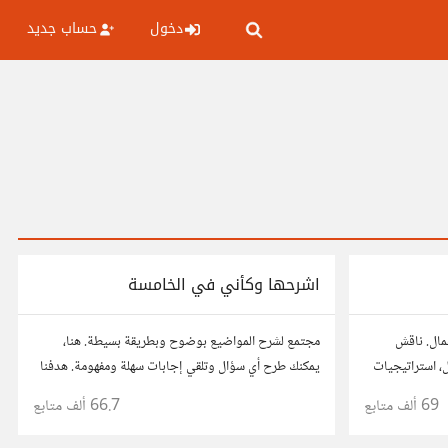
دخول
حساب جديد
اشرحها وكأني في الخامسة
عمال. ناقش
مجتمع لشرح المواضيع بوضوح وبطريقة بسيطة. هنا،
ال، استراتيجيات
يمكنك طرح أي سؤال وتلقي إجابات سهلة ومفهومة. هدفنا
ربك، وأسئلتك،
هو تبسيط المعلومات لتكون سهلة على الجميع، تمامًا كما لو
69 ألف
متابع
66.7 ألف
متابع
كنت في الخامسة من عمرك.