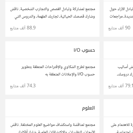
ادل الآراء حول
مجتمع لمشاركة وتبادل القصص والتجارب الشخصية. ناقش
جديدة، مراجعات
وشارك قصصك الحياتية، تجاربك الملهمة، والدروس التي
أفكارك،
تعلمتها. شارك تجاربك مع الآخرين، واستفد من قصصهم
90 ألف
متابع
88.9 ألف
متابع
.
لتوسيع آفاقك.
حسوب I/O
اقش أساليب
مجتمع لطرح الشكاوي والإقتراحات المتعلقة بتطوير
ارك دروسك،
حسوب I/O والإعلانات المتعلقة به
طلاب يسعون
79. ألف
متابع
74.3 ألف
متابع
العلوم
ة للاهتمام على
مجتمع لمناقشة واستكشاف مواضيع العلوم المختلفة. ناقش
 اجتماعية،
الأبحاث، النظريات، والاكتشافات العلمية. شارك أفكارك