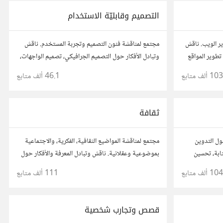
التصميم وقابليّة الاستخدام
ر الويب. ناقش
مجتمع لمناقشة فنون التصميم وتجربة المستخدم. ناقش
تطوير المواقع
وتبادل الأفكار حول التصميم الجرافيكي، تصميم الواجهات،
ئح، وتعاون مع
وقابلية الاستخدام. شارك أفكارك وأسئلتك، وتواصل مع
103 ألف
متابع
46.1 ألف
متابع
مصممين ومتخصصين في تحسين تجربة المستخدم.
ثقافة
ول التدوين
مجتمع لمناقشة المواضيع الثقافية، الفكرية، والاجتماعية
ابة، تحسين
بموضوعية وعقلانية. ناقش وتبادل المعرفة والأفكار حول
المسموع. شارك
الأدب، الفنون، الموسيقى، والعادات.
104 ألف
متابع
111 ألف
متابع
ن آخرين.
قصص وتجارب شخصية