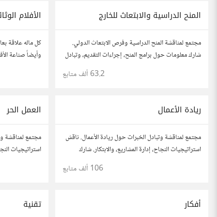
المنح الدراسية والابتعاث للخارج
الأفلام الوثا
مجتمع لمناقشة المنح الدراسية وفرص الابتعاث الدولي.
كل ماله علاقة بعال
شارك معلومات حول برامج المنح، إجراءات التقديم، وتبادل
وأيضاً صناعة الأفل
نصائح حول الدراسة في الخارج. استفد من تجارب الآخرين
63.2 ألف
متابع
وشارك تجربتك.
ريادة الأعمال
العمل الحر
مجتمع لمناقشة وتبادل الخبرات حول ريادة الأعمال. ناقش
مجتمع لمناقشة وت
استراتيجيات النجاح، إدارة المشاريع، والابتكار. شارك
استراتيجيات النجا
أفكارك، قصص نجاحك، وأسئلتك، وتواصل مع رواد أعمال
شارك قصصك، نصائ
106 ألف
متابع
آخرين لتطوير مشروعاتك.
في مختلف المجال
أفكار
تقنية