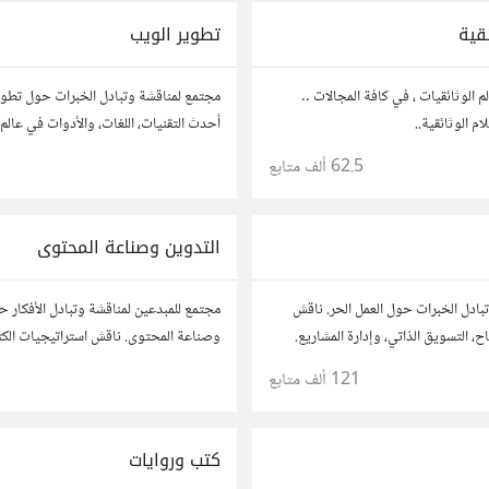
ئقية
تطوير الويب
م الوثائقيات ، في كافة المجالات ..
مجتمع لمناقشة وتبادل الخبرات حول تطوي
ام الوثائقية..
أحدث التقنيات، اللغات، والأدوات في عالم 
والتطبيقات. شارك مشاريعك، اسأل عن نصا
62.5 ألف
متابع
مطورين محترفين وهواة.
التدوين وصناعة المحتوى
بادل الخبرات حول العمل الحر. ناقش
مجتمع للمبدعين لمناقشة وتبادل الأفكار ح
ح، التسويق الذاتي، وإدارة المشاريع.
وصناعة المحتوى. ناقش استراتيجيات الكت
حك، وأسئلتك، وتواصل مع محترفين
محركات البحث، وإنتاج المحتوى المرئي و
121 ألف
متابع
ات.
أفكارك وأسئلتك، وتواصل مع كتّاب ومبدعي
كتب وروايات