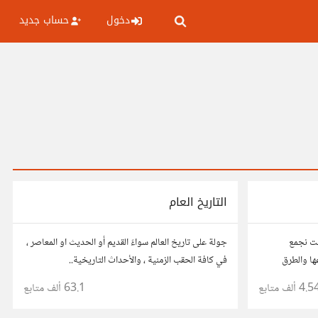
دخول
حساب جديد
التاريخ العام
نت نجمع
جولة على تاريخ العالم سواءً القديم أو الحديث او المعاصر ،
ها والطرق
في كافة الحقب الزمنية ، والأحداث التاريخية..
ربكم و
4.5 ألف
متابع
63.1 ألف
متابع