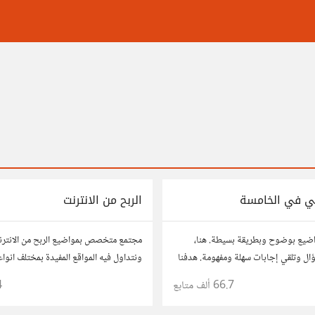
ي في الخامسة
الربح من الانترنت
اضيع بوضوح وبطريقة بسيطة. هنا،
مجتمع متخصص بمواضيع الربح من الانتر
ل وتلقي إجابات سهلة ومفهومة. هدفنا
ونتداول فيه المواقع المفيدة بمختلف انواع
ت لتكون سهلة على الجميع، تمامًا كما لو
المفيدة والفعالة . شاركونا بخبراتكم و تجا
66.7 ألف
متابع
4
من عمرك.
استفساراتكم و أرائكم.