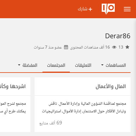
شارك
Derar86
13
16 ألف مشاهدات المحتوى
عضو منذ
7 سنوات
المساهمات
التعليقات
المجتمعات
المفضلة
المال والأعمال
اشرحها وكأن
مجتمع لمناقشة الشؤون المالية وإدارة الأعمال. ناقش
مجتمع لشرح المو
وتبادل الأفكار حول الاستثمار، إدارة الأموال، استراتيجيات
يمكنك طرح أي سؤا
النمو، وتحليل الأسواق. شارك نصائحك، تجاربك، وأسئلتك،
هو تبسيط المعلوما
69 ألف
متابع
وتواصل مع محترفين ورجال أعمال آخرين.
كنت في الخامسة 