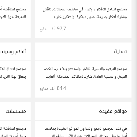
مجتمع لتبادل الأفكار والإلهام في مختلف المجالات. ناقش
مجتمع لمناقشة أح
وشارك أفكار جديدة، حلول مبتكرة، والتفكير خارج
المعرفة حول الأجه
الصندوق. شارك بمقترحاتك وأسئلتك، وتواصل مع مفكرين
والأمن السيبراني.
97.7 ألف
متابع
آخرين.
وتواصل مع محبي 
تسلية
أفلام وسينما
مجتمع للترفيه والتسلية. ناقش واستمتع بالألعاب، النكت،
مجتمع لعشاق الأف
الميمز، والتسلية العامة. شارك لحظاتك المضحكة، ألعابك
يتعلق بهذا الفن. 
المفضلة، وتفاعل مع أعضاء آخرين يبحثون عن المتعة
المراجعات، والت
84.4 ألف
متابع
والمرح.
بنقاشات حول الأف
مواقع مفيدة
مسلسلات
في ذلك المجتمع نجمع ونتداول المواقع المفيدة بمختلف
مجتمع لمناقشة الم
أنواعها وفي مختلف المجالات..شارك الآن المواقع التي
حول أحدث الحلقا