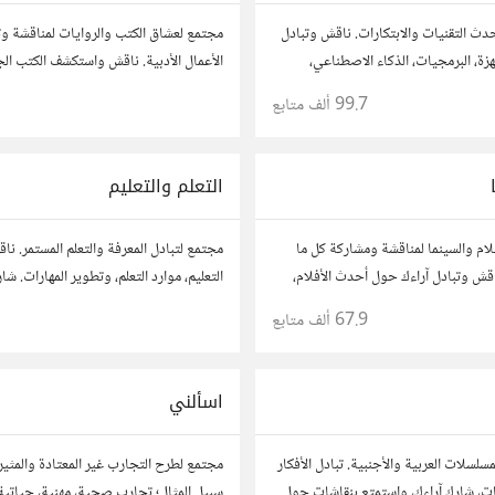
دث التقنيات والابتكارات. ناقش وتبادل
مجتمع لعشاق الكتب والروايات لمناقشة وتب
زة، البرمجيات، الذكاء الاصطناعي،
الأعمال الأدبية. ناقش واستكشف الكتب ال
 شارك أفكارك، نصائحك، وأسئلتك،
الروايات، ومشاركة توصيات القراءة. شارك 
99.7 ألف
متابع
التقنية والمتخصصين.
نصائحك، وأسئلتك، وتواصل مع قراء آخرين
التعلم والتعليم
لام والسينما لمناقشة ومشاركة كل ما
مجتمع لتبادل المعرفة والتعلم المستمر. ن
ناقش وتبادل آراءك حول أحدث الأفلام،
التعليم، موارد التعلم، وتطوير المهارات. ش
وصيات. شارك تحليلاتك، قصصك، واستمتع
نصائحك، وأسئلتك، وتواصل مع معلمين و
67.9 ألف
متابع
1
لام والمخرجين والسيناريوهات.
لتحقيق المعرفة والتفوق.
اسألني
سلسلات العربية والأجنبية. تبادل الأفكار
مجتمع لطرح التجارب غير المعتادة والمثير
ت، شارك آراءك، واستمتع بنقاشات حول
سبيل المثال؛ تجارب صحية، مهنية، حياتية،