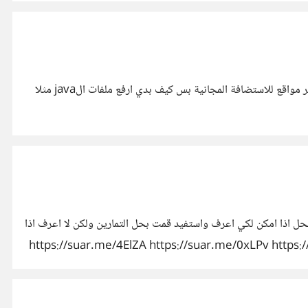
لدي موقع قمت بتصميمه على جهازي باستخدام تقنيات ال html,css,javascript,jquiry واريد رفعه على استضافة مجانية بعرف في كتير مواقع للاستضافة المجانية بس كيف بدي ارفع ملفات الjava مثلا
ل اذا امكن لكي اعرف واستفيد قمت بحل التمارين ولكن لا اعرف اذا
https://suar.me/4ElZA https://suar.me/0xLPv https://suar
https://suar.me/EgMrl https://su
https://suar.me/2pae1 https://s