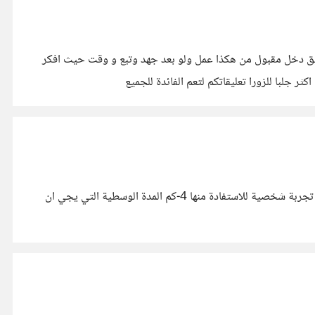
قيق دخل مقبول من هكذا عمل ولو بعد جهد وتبع و وقت حيث افكر
جلبا للزورا تعليقاتكم لتعم الفائدة للجميع
السلام عليكم... ارجو الافادة بخصوص udemy 1-هل هناك طريقة لسحب الربح غير pay pal 2-كيفية تقاسم الربح مع الموقع 3-هل هناك تجربة شخصية للاستفادة منها 4-كم المدة الوسطية التي يجي ان