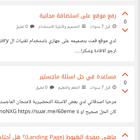
بهاذا المجال
رفع موقع على استضافة مجانية
0
قبل 7 سنوات
التصميم وقابليّة الاستخدام
0 تعليق
ارجو الافادة وشكرا.....
مساعدة في حل اسئلة ماجستير
0
قبل 7 سنوات
التعلم والتعليم
0 تعليق
مرحبا اصدقائي لدي بعض الاسئلة التحضيرية لامتحان الماجستي
كان الحل صحيح او لا /suar.me/60eme
N https://suar.me/La2P4 https://suar.me/aQ58y
G https://suar.me/NX1w0 https://suar.me/1p2MX
ماهي صفحة الهبوط (Landing Page)؟ هل أحتاج إلى واحدة؟ الدليل الكامل للمبتدئين.