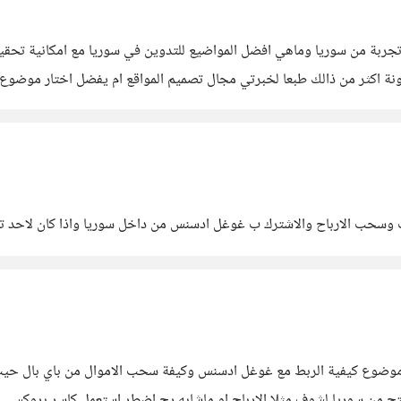
 تجربة من سوريا وماهي افضل المواضيع للتدوين في سوريا مع امكانية تح
اكثر من ذالك طبعا لخبرتي مجال تصميم المواقع ام يفضل اختار موضوع اكثر 
 وسحب الارباح والاشترك ب غوغل ادسنس من داخل سوريا واذا كان لاحد تجر
ند موضوع كيفية الربط مع غوغل ادسنس وكيفة سحب الاموال من باي بال ح
من سوريا لشوف مثلا الارباح او ماشابه رح اضطر استعمل كاسر بروكسي و 