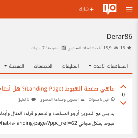
شارك
Derar86
13
15.9 ألف مشاهدات المحتوى
عضو منذ
7 سنوات
المساهمات الأحدث
التعليقات
المجتمعات
المفضلة
ماهي صفحة الهبوط (Landing Page)؟ هل أحتاج إلى واحدة؟ الدليل الكامل للمبتدئين.
0
قبل 6 سنوات
التدوين وصناعة المحتوى
0 تعليق
بدايتي مع التدوين أرجو المساعدة والدعم و قراءة المقال و
هبوط بشكل مجاني https://faharas.net/tech/what-is-landing-page/?ppc_ref=62