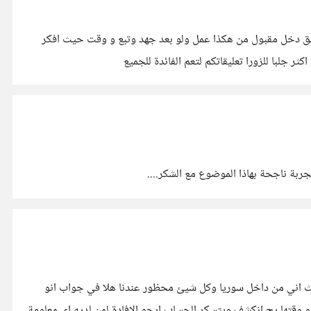
قيق دخل مقبول من هكذا عمل ولو بعد جهد وتبع و وقت حيث افكر
جلبا للزورا تعليقاتكم لتعم الفائدة للجميع
بة ناجحة بهاذا الموضوع مع الشكر....
يث اني من داخل سوريا وكل شيئ محظور عندنا هلا في جواب انو
وقتها رح انكشف ويتسكر الحساب ارجو الافادة لمن لديه اي معلومة