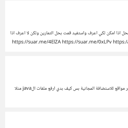
ل اذا امكن لكي اعرف واستفيد قمت بحل التمارين ولكن لا اعرف اذا
https://suar.me/4ElZA https://suar.me/0xLPv https://suar
https://suar.me/EgMrl https://su
https://suar.me/2pae1 https://s
لدي موقع قمت بتصميمه على جهازي باستخدام تقنيات ال html,css,javascript,jquiry واريد رفعه على استضافة مجانية بعرف في كتير مواقع للاستضافة المجانية بس كيف بدي ارفع ملفات الjava مثلا