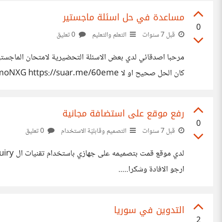
مساعدة في حل اسئلة ماجستير
0
قبل 7 سنوات
التعلم والتعليم
0 تعليق
مرحبا اصدقائي لدي بعض الاسئلة التحضيرية لامتحان الماجستي
كان الحل صحيح او لا /suar.me/60eme
N https://suar.me/La2P4 https://suar.me/aQ58y
G https://suar.me/NX1w0 https://suar.me/1p2MX
رفع موقع على استضافة مجانية
https://suar.me/O8lqM https://suar.me/2paXw
0
قبل 7 سنوات
التصميم وقابليّة الاستخدام
0 تعليق
ارجو الافادة وشكرا.....
التدوين في سوريا
2