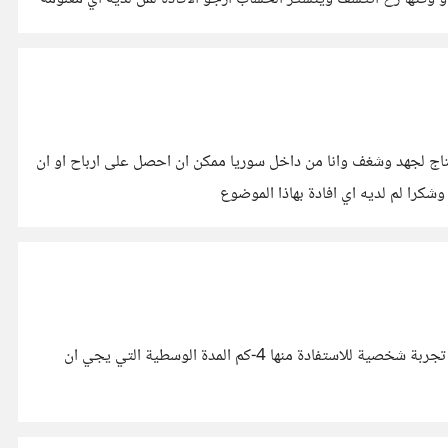
تحتاج لجهد وشغف وانا من داخل سوريا ممكن ان احصل على ارباح او ان
را لم لديه اي افادة بهاذا الموضوع
السلام عليكم... ارجو الافادة بخصوص udemy 1-هل هناك طريقة لسحب الربح غير pay pal 2-كيفية تقاسم الربح مع الموقع 3-هل هناك تجربة شخصية للاستفادة منها 4-كم المدة الوسطية التي يجي ان