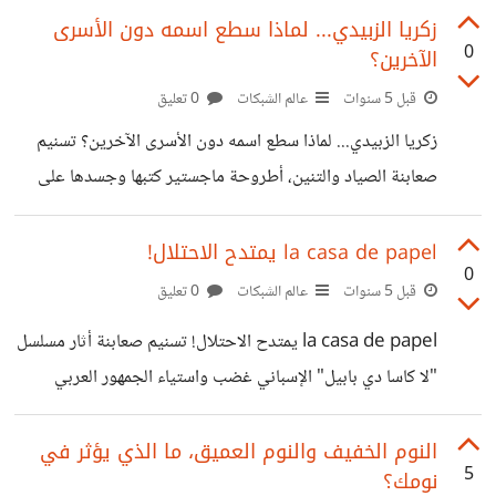
الثانية. شن الجيش الإسرائيلي عملية عسكرية كبيرة
أمام تضحيات قدّمها الأسرى الفلسطينيون، في سجون الاحتلال
زكريا الزبيدي... لماذا سطع اسمه دون الأسرى
0
الآخرين؟
الإسرائيلي. الكثير من التفاصيل التي يعيشها الأسرى
الفلسطينيون داخل السجون الإسرائيلية، أعمارهم تذوب خلف
قبل 5 سنوات
عالم الشبكات
0 تعليق
القيود، يعيشون في عالم مظلم ومحكم الإغلاق، يتحكم في
زكريا الزبيدي... لماذا سطع اسمه دون الأسرى الآخرين؟ تسنيم
حياتهم مجموعة من الطغاة المحتلين. الأسير مش مجرد رقم،
صعابنة الصياد والتنين، أطروحة ماجستير كتبها وجسدها على
حملة فلسطينية على مواقع التواصل الاجتماعي؛ للتذكير بالأسرى
أرض الواقع. عاد اسم الزبيدي إلى الواجهة مجددًا بعد نجاحه
الفلسطينيين الذين
و6آخرين بالفرار (انتزاع للحرية) من سجن جلبوع، في عملية
la casa de papel يمتدح الاحتلال!
0
أحرجت المنظومة الأمنية الإسرائيلية، والتي أطلق عليها "الهروب
قبل 5 سنوات
عالم الشبكات
0 تعليق
الكبير". فمن يكون زكريا الزبيدي؟ زكريا محمد عبد الرحمن
la casa de papel يمتدح الاحتلال! تسنيم صعابنة أثار مسلسل
الزبيدي، من مواليد مخيم جنين، عام 1976، وأبرز قادة "كتائب
"لا كاسا دي بابيل" الإسباني غضب واستياء الجمهور العربي
شهداء الأقصى"، المطاردين خلال "انتفاضة الأقصى 2000".
والفلسطيني بعدما ظهر أبطاله بمقابلة تلفزيونية على قناة
تعرض الزبيدي ل 4 محاولات اغتيال، وأصيب بالرصاص عدة
إسرائيلية، امتدحوا خلالها الاحتلال، وانحازوا لظلمه، وانتهاكاته
النوم الخفيف والنوم العميق، ما الذي يؤثر في
مرات،
5
نومك؟
بحق الفلسطينيين. هذا المسلسل الذي يحظى بمتابعة قوية جدًا