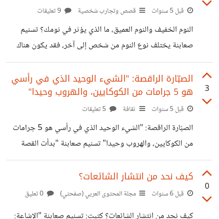
في الأوساط العربية، يتحدث عن التحرر من النظام المصرفي
قبل 5 سنوات
قصص وتجارب شخصية
9 تعليقات
العالمي، وظلم الدول والأنظمة القائمة بحق شعوبها، رغم هذا فإنه
النوم الخفيف والنوم العميق، ما الذي يؤثر في نومك؟ تسنيم
يروج لانحياز الظلم، والوقوف ضد الحق والمظلومين، من خلال
صعابنة يختلف نوع النوم من شخص إلى آخر، فقد يكون هناك
وقوفه مع الاحتلال على حساب الفلسطينيين. أبطال "لا كاسا
أشخاص يزعجهم الصوت الخفيف ويكون سببًا في استيقاظهم،
والبعض الآخر، حتى أصوات صافرات الإنذار لا تزعج نومهم. هناك
الصبّارة الراقصة: "الشيء الوحيد الذي في رأسي
3
هو 5 جرامات من الكوكايين، والهروب وحيدا"
الكثير من العوامل التي قد تؤثر على نوع النوم لدى الشخص،
وتختلف باختلاف درجاتها. فمثلًا هناك 4 مراحل من النوم قد يمر
قبل 5 سنوات
ثقافة
5 تعليقات
بها الشخص خلال مرحلة نومه، وهذه العوامل هي: المرحلة
الصبّارة الراقصة: "الشيء الوحيد الذي في رأسي هو 5 جرامات
الأولى من النوم، وهي المرحلة التي ينام الشخص على الفراش،
من الكوكايين، والهروب وحيدا" تسنيم صعابنة "بدأت القصة
بحديث سيدة بولندية مقيمة في تايوان على مواقع التواصل
الاجتماعي عن قصة الصبارة الراقصة التي اقتنتها لطفلها، كهدية
كيف نحد من انتشار الشائعات؟
0
يلعب بها، لتكتشف بعد عدة أيام أنها تشتم خلال غنائها بالبولندية،
قبل 6 سنوات
مجلة المحتوى العربي (صفحتي)
0 تعليق
وتنشر عبارات تحفز على تناول المخدرات، وخاصة غناءها حول
كيف نحد من انتشار الشائعات؟ كتبت: تسنيم صعابنة "الإشاعة: