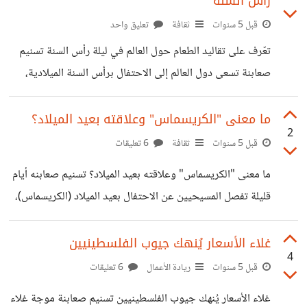
رأس السنة
الأطباء إن تناول وجبة الفطور يعطي الشخص الطاقة لبدء يومه
بنشاط وحيوية، مع التأكيد على ضرورة تناول فطور صحي
قبل 5 سنوات
ثقافة
تعليق واحد
متوازن. ‫ومن الضرورة إمداد ‫الجسم بالعناصر المغذية
تعّرف على تقاليد الطعام حول العالم في ليلة رأس السنة تسنيم
والفيتامينات في بداية اليوم، ولهذا ‫ينبغي أن يحتوي الفطور على
صعابنة تسعى دول العالم إلى الاحتفال برأس السنة الميلادية،
الأطعمة الغنية بالكربوهيدرات. أطعمة لا
وتحضير أشهى الأطباق والحلويات اللذيذة، وتتسابق الفنادق
والمطاعم لتقديم أشهى المأكولات لزبائنها، كما يحتفل المواطنون
ما معنى "الكريسماس" وعلاقته بعيد الميلاد؟
2
في منازلهم بإعداد أنواع متعددة من الوجبات، في ظل أجواء
قبل 5 سنوات
ثقافة
6 تعليقات
باردة وماطرة تحتاج إلى تناول المزيد من السعيرات الحرارية.
ما معنى "الكريسماس" وعلاقته بعيد الميلاد؟ تسنيم صعابنه أيام
دعنا نتعرف على بعض من الوجبات اللذيذة لدى شعوب العالم.
قليلة تفصل المسيحيين عن الاحتفال بعيد الميلاد (الكريسماس)،
من أشهى الوجبات اللذيذة التي يتم تقديمها في الجنوب
ميلاد عيسى أو ما يسمى ب يسوع المسيح، والذي يعد ثاني أهم
الأميركي، هو طبق "هوبين جون"، والتي
الأعياد المسيحية بعد عيد القيامة الشهير، يبدأ من ليلة
غلاء الأسعار يُنهك جيوب الفلسطينيين
4
24ديسمبر ونهار 25ديسمبر في التقويمين اليولياني
قبل 5 سنوات
ريادة الأعمال
6 تعليقات
والجريجوري. "وهناك فرق بين التقويم اليولياني والتقويم
غلاء الأسعار يُنهك جيوب الفلسطينيين تسنيم صعابنة موجة غلاء
الغريغوري يقدر بثلاثة أيام كل أربعمئة سنة، ويحدث نتيجة الست