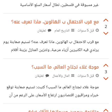
غير مسبوقة في فلسطين، تطال أسعار السلع الأساسية
ساعات أو (الربع يوم) الزائد في السنة الشمسية، وبلغ الفرق حاليا
والتموينية، كالطحين والعدس والزيوت النباتية والسكر، مما أدى
13 يومًا." تتعدد الطقوس ومظاهر الاحتفال في
إلى حدوث حالة من التخبط بين التجار والمواطنين، وتخوف
مع قرب الاحتفال ب الهالوين، ماذا تعرف عنه؟
2
المواطن بسبب عدم وضوح الأسباب، وإثارة غضب الشعب،
قبل 5 سنوات
التاريخ العام
تعليقان
والتذمر من الوضع العام، والمطالبة بتحركات رسمية؛ لضبط
مع قرب الاحتفال ب الهالوين، ماذا تعرف عنه؟ تسنيم صعابنة يوم
الأسواق، وتحقيق التوازن. تعد ظاهرة ارتفاع الأسعار من الظواهر
يرتدي فيه الكثيرين أزياء مرعبة، وتتزين المنازل بزينة أفلام
التي تنتشر في الأسواق بين حين وآخر، وهي ظاهرة ليست
الرعب والأشباح، وتمتلئ بتماثيل أشباح ومومياوات ووحوش،
بالجديدة، ومن الطبيعي أن ترتفع الأسعار حول العالم بسبب نزول
بالإضافة إلى بيوت عناكب، وشواهد قبور على الأرض، وثمرة
موجة غلاء تجتاح العالم، ما السبب؟
الإنتاج
3
يقطين مجوفة وقشرتها منحوتة على شكل وجه شرير، ويغلب
قبل 5 سنوات
المال والأعمال
تعليقان
عليها اللون البنفسجي والبرتقالي؛ ليكتمل جو الرعب، ويعود أصل
موجة غلاء تجتاح العالم، ما السبب؟ كتبت: تسنيم صعابنة توقع
يوم الهالوين إلى مهرجان أيرلندي قديم، ويصادف يوم 31أكتوبر
خبراء ومراقبون اقتصاديون ارتفاع الأسعار، على الرغم من أن
من كل عام يوم للهالوين. وحسب معتقدات السلتيك فإن يوم
آخرين توقعوا حصول انتعاش في الإنتاج، وخاصة بعد انتهاء
31أكتوبر هو آخر أيام الصيفية، وبدء أيام
موجة كورونا، وتخفيف القيود المتعلقة بالجائحة، إلا أن العالم