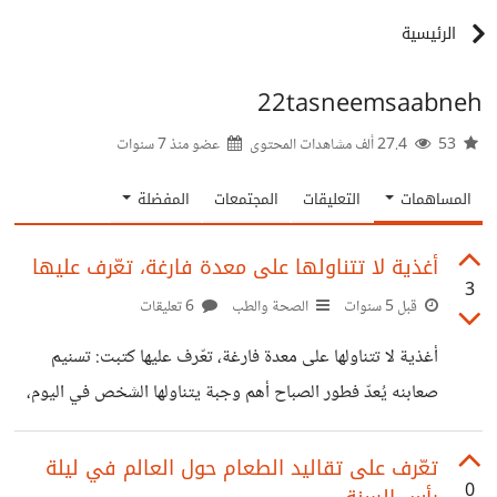
الرئيسية
22tasneemsaabneh
53
27.4 ألف مشاهدات المحتوى
عضو منذ
7 سنوات
المساهمات
التعليقات
المجتمعات
المفضلة
أغذية لا تتناولها على معدة فارغة، تعّرف عليها
3
قبل 5 سنوات
الصحة والطب
6 تعليقات
أغذية لا تتناولها على معدة فارغة، تعّرف عليها كتبت: تسنيم
صعابنه يُعدّ فطور الصباح أهم وجبة يتناولها الشخص في اليوم،
ولهذا السبب، علينا أن تختار جيدًا ما سنأكله بعد ساعات من
الصوم، تجنبًا لحدوث اضطرابات، ومشاكل في المعدة. ويقول
تعّرف على تقاليد الطعام حول العالم في ليلة
0