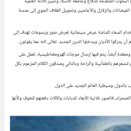
البحوث المتقدمة للدفاع وجامعة ألاسكا، وتشير الأدلة العلمية
 الفيضانات والزلازل والأعاصير، وتحويل الغلاف الجوي إلى عدسة
تخدام السماء كشاشة عرض سينمائية لعرض صور ورسومات تهدف إلى
ن يتركوا الأديان ويدخلوا الدين الجديد. تعالى الله عما يقولون.
 ومعقدة أيضاً، يتم فيها إرسال موجات كهرومغناطيسية، تعمل على
لتشعرهم بالطمأنينة والراحة وبالتالي يصدقون الكلام المزعوم بكل
ب بالدول، وسيطرة العالم الجديد على الدول.
حراء، فالصور ثلاثية الأبعاد للدبابات والآلات دفعتهم للخوف وكأنها