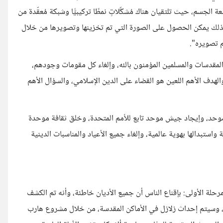
عة الجسم، حيث تلتقيان هناك مُشكِّلاتٍ نمطًا تركيبيًّا وشبكة مُعقّدة من
وبذلك يمكن الحصول على الصورة التي تم تخزينها وتصويرها من خلال
م تصويره".
لمقدسات والمسلمين المؤمنون بالله، وإلغاء كل مقومات وجودهم،
الهدف الأهم اللعين هو القضاء على الدين الإسلامي، والسؤال الأهم
 موحد، وإيجاد جيش موحد تابع للأمم المتحدة، وخلق ثقافة موحدة
واستبدالها بهوية عالمية، وإلغاء جميع الأعياد والمناسبات الدينية
حلة الأولى: بإقناع الناس أن جميع الأديان خاطئة، وأنه تم الكشف
نى، وسيتم إحداث زلازل في الأماكن المقدسة، من خلال مشروع هارب