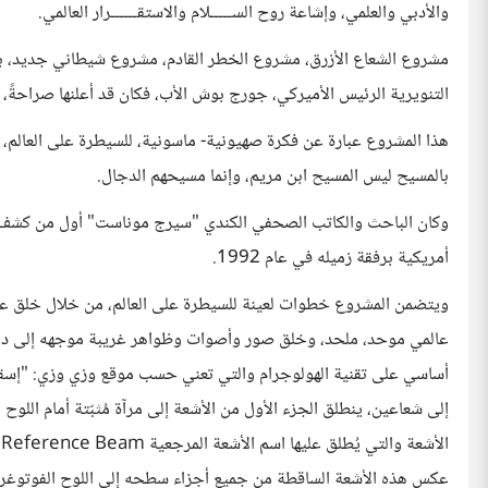
والأدبي والعلمي، وإشاعة روح الســـــلام والاستقــــــرار العالمي.
التنويرية الرئيس الأميركي، جورج بوش الأب، فكان قد أعلنها صراحةً، 
هذا المشروع عبارة عن فكرة صهيونية- ماسونية، للسيطرة على العالم، و
بالمسيح ليس المسيح ابن مريم، وإنما مسيحهم الدجال.
وكان الباحث والكاتب الصحفي الكندي "سيرج موناست" أول من كشف 
أمريكية برفقة زميله في عام 1992.
ويتضمن المشروع خطوات لعينة للسيطرة على العالم، من خلال خلق عال
عالمي موحد، ملحد، وخلق صور وأصوات وظواهر غريبة موجهه إلى داخل
إلى شعاعين، ينطلق الجزء الأول من الأشعة إلى مرآة مُثبّتة أمام الل
ا