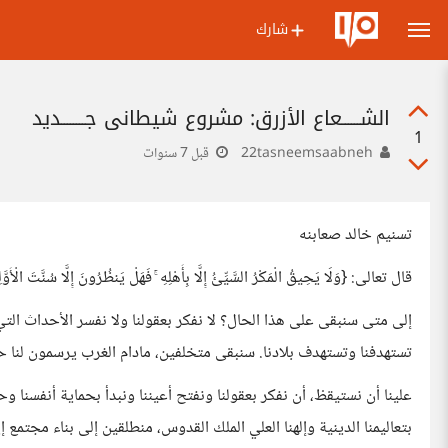
شارك
الشــــــعاع الأزرق: مشروع شيطاني جــــــــديد
1
22tasneemsaabneh
قبل 7 سنوات
تسنيم خالد صعابنه
قال تعالى: {وَلَا يَحِيقُ الْمَكْرُ السَّيِّئُ إِلَّا بِأَهْلِهِ ۚ فَهَلْ يَنظُرُونَ إِلَّا سُنَّتَ الْأَوَّلِ
إلى متى سنبقى على هذا الحال؟ لا نفكر بعقولنا ولا نفسر الأحداث الت
تستهدفنا وتستهدف بلادنا. سنبقى متخلفين، مادام الغرب يرسمون لنا حيا
علينا أن نستيقظ، أن نفكر بعقولنا ونفتح أعيننا ونبدأ بحماية أنفسنا
بتعاليمنا الدينية وإلهنا العلي الملك القدوس، منطلقين إلى بناء مجتم