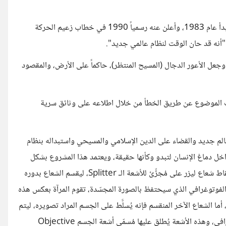
مشروع الشعاع الأزرق، مشروع الخطر القادم، مشروع شيطاني جديد، بدأ عام 1983، وأعلن عنه رسمياً 1990 في خطاب زعيم الحركة
"أنه قد حان الوقت لنظام عالمي جديد".
جعل الأعور الدجال (المسيح المنتظر)، حاكماً على الأرض، والمقصود
الموضوع عن طريق الخطأ من خلال اطلاعه على وثائق سرية
م جديد والقضاء على الدين الإسلامي والمسيحي واستبداله بنظام
 دماغ الإنسان لتبدو وكأنها حقيقة، ويعتمد هذا المشروع بشكل
أساسي على تقنية الهولوجرام والتي تعني حسب موقع وزي وزي: "إسقاط شعاع ليزر على مُجزِّئ للأشعة الـ Splitter، ليقسم الشعاع بدوره
وح الفوتوغرافي الذي سيحتفظ بالصورة المجسّدة، تقوم المرآة بعكس هذه
لأشعة والتي يُطلق عليها اسم الأشعة المرجعية Reference Beam، أما الشعاع الآخر المنقسم فإنه يُسلَّط على الجسم المراد تصويره، ليتم
عكس هذه الأشعة الساقطة من جميع أجزاء سطحه إلى اللوح الفوتوغرافي، وهذه الأشعة يُطلق عليها مُسمّى أشعة الجسم Objective