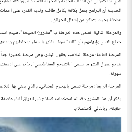
الذي بدأ بتمويل من القوات الجوية والبحرية الأمريكية، ووكالة مشاريع 
الحديثة أن البرامج يعمل بكافة بكامل طاقته ولديه القدرة على إحداث
عملاقة بحيث يتمكن من إشعال الحرائق.
والمرحلة الثانية: تسمى هذه المرحلة ب "مشروع الصيحة"، سيتم اس
خداع الناس وإيهامهم بأن "الله" سوف يظهر بالسماء ويخاطبهم ويقنعهم أ
المرحلة الثالثة: مرحلة التلاعب بعقول البشر، وهي مرحلة خطيرة جداً
تنويم عقول البشر ما يسمى "بالتنويم المغناطيسي"، تؤثر على أدمغتهم 
سهولة.
المرحلة الرابعة: مرحلة تسمى بالهجوم الفضائي، والذي يعني بها التلاع
يذكر أن هذا المشروع قد تم استخدامه كسلاح في العراق أثناء عاصفة الص
حقيقة، وبالتالي الاستسلام.