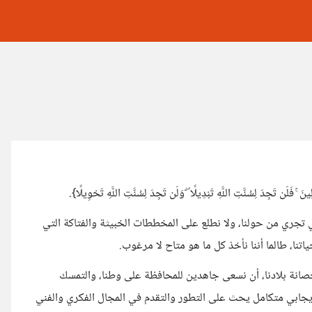
ينَ ۚ فَلَن تَجِدَ لِسُنَّتِ اللَّهِ تَبْدِيلًا ۖ وَلَن تَجِدَ لِسُنَّتِ اللَّهِ تَحْوِيلًا}.
ي تجري من حولنا، ولا نطلع على المخططات الخبيثة والفتاكة التي
تنا، طالما أننا نأخذ كل ما هو متاح لا مرغوب.
 وحصانة بلادنا، أن نسعى جاهدين للمحافظة على وطنا، والتمسك
ع إيجابي متكامل يحث على التطور والتقدم في المجال الفكري والفني