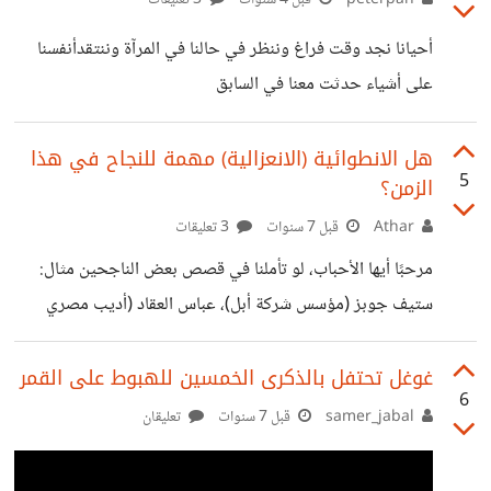
peterpan
قبل 4 سنوات
3 تعليقات
الجنون حقاً أسال نفسي دائماً لمَ يفكر البشر بهذة الطريقة؟ لمَ
أحيانا نجد وقت فراغ وننظر في حالنا في المرآة وننتقدأنفسنا
يتصرفون هكذا؟ لمَ لا يفرق معهم هذا الفعل صحيح ام
على أشياء حدثت معنا في السابق
هل الانطوائية (الانعزالية) مهمة للنجاح في هذا
5
الزمن؟
Athar
قبل 7 سنوات
3 تعليقات
مرحبًا أيها الأحباب، لو تأملنا في قصص بعض الناجحين مثال:
ستيف جوبز (مؤسس شركة أبل)، عباس العقاد (أديب مصري
شهير)، بيل قيتس (مؤسس مايكرسوفت)، مارك زوكربيرغ
(مؤسس فيس بوك) وفيه أمثلة كثيرة لا اود ذكرها لطول الكلام.
غوغل تحتفل بالذكرى الخمسين للهبوط على القمر
6
نجد ان الإنعزالية عن المجتمع سببت لهم نجاح باهر، فضحوا
samer_jabal
قبل 7 سنوات
تعليقان
بالاجتماعات وجلسات الأصدقاء مقابل تفرغهم للعمل وبناء ذاتهم.
وبالطبع نرى أن في هذا الزمن الكثير من المهن التي تتطلب العمل