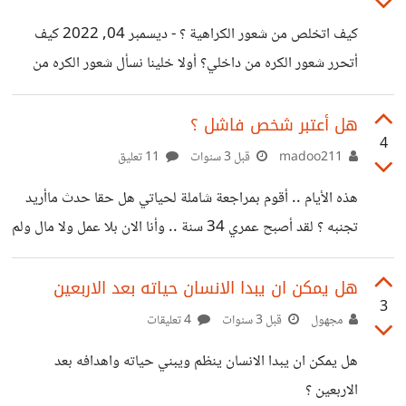
يقضيه كلًا من الطفل والمسجونين في الشمس والهواء الطلق.
كيف اتخلص من شعور الكراهية ؟ - ديسمبر 04, 2022 كيف
وحقيقة فإن ما لفت نظري ليس موضوع المقطع، وإنما جملة
أتحرر شعور الكره من داخلي؟ أولا خلينا نسأل شعور الكره من
قالتها في نهايته، حيث قالت بأن الطفولة تُعاش مرة واحدة،
ماذا يتكون وما هو جذره؟ في جذر ألم في الصدر مع كبت العديد
من المشاعر. إذا من ماذا يتكون؟ من شعور العار والخوف
هل أعتبر شخص فاشل ؟
4
والغضب والذنب , ينتج عن حبس وكبت هذه المشاعر كلها في
madoo211
قبل 3 سنوات
11 تعليق
صدرك، تصبح سجينا في هذه المشاعر، سببها التعدي على حدودك
هذه الأيام .. أقوم بمراجعة شاملة لحياتي هل حقا حدث ماأريد
المادية والفكرية والمشاعرية وإذلالك وإجبارك على فعل أفعال لا
تجنبه ؟ لقد أصبح عمري 34 سنة .. وأنا الان بلا عمل ولا مال ولم
تريده بالإجبار والكره. نواتجها المادية
أتزوج وأكون اسرة .. بالتأكيد المجتمع اللامبالي .. وغير الداعم ..
ساهم في صنع هذا الفشل لكن كانت عندي سوء ادارة مالية أيضا
هل يمكن ان يبدا الانسان حياته بعد الاربعين
3
حاليا أنا تعلمت الكثير من الأخطاء ، وأحلم بأن أكمل دراستي
مجهول
قبل 3 سنوات
4 تعليقات
الجامعية والزواج والهجرة فهل فات الآوان ، وكيف أتعامل مع
هل يمكن ان يبدا الانسان ينظم ويبني حياته واهدافه بعد
الشعور بالفشل والانكسار الذي أمر به حاليا ؟
الاربعين ؟