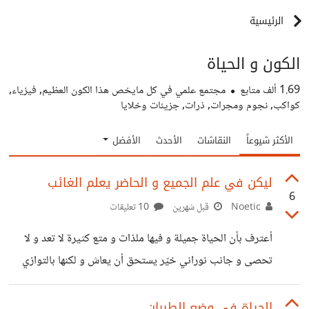
الرئيسية
الكون و الحياة
1.69 ألف
متابع
مجتمع علمي في كل مايخص هذا الكون العظيم, فيزياء,
كواكب, نجوم ومجرات, ذرات, جزيئات وخلايا
الأكثر شيوعاً
النقاشات
الأحدث
الأفضل
ليكن في علم الجميع و الحاضر يعلم الغائب
6
Noetic
قبل شهرين
10 تعليقات
أعترف بأن الحياة جميلة و فيها ملذات و متع كثيرة لا تعد و لا
تحصى و جانب نوراني خيّر يستحق أن يعاش و لكنها بالتوازي
فيها معاناة و آلام و أمراض و ظلم و قهر و اضطهاد و أحزان و
تجهيل و خداع و جانب ظلامي يمثل الجحيم .. و حظوظ الناس
الحياة في وضع الطيران