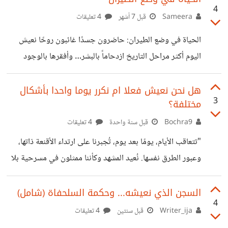
4
تختلف فهناك من كان حظه في الجنة و هناك من كان حظه في
Sameera
قبل 7 أشهر
4 تعليقات
الجحيم .. لذلك بعد اختبار و تذوق من كلا الجانبين و الكأسين
الحياة في وضع الطيران: حاضرون جسدًا غائبون روحًا نعيش
خرجت بقرار شبه
اليوم أكثر مراحل التاريخ ازدحاماً بالبشر… وأفقرها بالوجود
الحقيقي. نحضر في الأماكن، نؤدي المهام، نرد على الرسائل،
نبتسم في الصور ..لكن أرواحنا في مكانٍ آخر… أو ربما في لا
هل نحن نعيش فعلا ام نكرر يوما واحدا بأشكال
3
مختلفة؟
مكان. صرنا نعيش الحياة وكأننا في وضع الطيران ..! نغلق على
مشاعرنا، نؤجل أسئلتنا، ونتحرك آلياً بين مسؤولية وأخرى .. ننجز
Bochra9
قبل سنة واحدة
4 تعليقات
كل شيء… إلا أنفسنا ..! الغريب أن الغياب لم يعد مرتبطًا بالحزن،
"تتعاقب الأيام، يومًا بعد يوم، تُجبرنا على ارتداء الأقنعة ذاتها،
بل بالإنهاك. إنها تلك الحالة التي تجعلك تجلس مع من تحب دون
وعبور الطرق نفسها. نُعيد المشهد وكأننا ممثلون في مسرحية بلا
نهاية، ننتظر تغييرًا بسيطًا، حتى ننسى أننا نعيش يومًا جديدًا.
الساعة تمر، الدقيقة تمر، يحل الصباح ويتبعه الليل، وكأن الزمن
السجن الذي نعيشه... وحكمة السلحفاة (شامل)
4
يسابق نفسه. لكن يبقى السؤال معلقًا: أيهما يمضي فعلاً؟ الوقت…
Writer_ija
قبل سنتين
4 تعليقات
أم نحن؟ هل نتحرك معه، أم أننا عالقون في نقطة واحدة، نظن