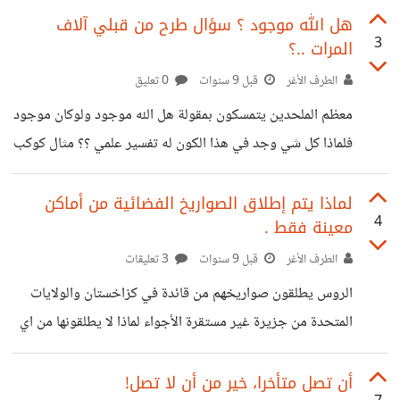
أفهم.. - كلّ نجم هو عبارة عن شمس بحجم و سطوع شمسنا،
هل الله موجود ؟ سؤال طرح من قبلي آلاف
3
المرات ..؟
فقط تخيّل كم المسافة التي يجب أن تضع الشّمس فيها كي تبدو
صغيرة و باهتة مثل النّجوم.. يسافر الضّوء الصّادر من النّجوم
الطرف الأغر
قبل 9 سنوات
0 تعليق
بسرعة رهيبة، أسرع من أيّ شيء،
معظم الملحدين يتمسكون بمقولة هل الله موجود ولوكان موجود
فلماذا كل شي وجد في هذا الكون له تفسير علمي ؟؟ مثال كوكب
الارض ومجرة درب التبان والكون السحيق وجد على إثر انفجار
كوني عظيم تسبب في وجود الكواكب والنجوم والشمس والكون
لماذا يتم إطلاق الصواريخ الفضائية من أماكن
4
معينة فقط .
باكلمه هذا صحيح ولكن جميعهم تناسو القاعدة الاساسية التي
تقول ان لكل فعل ردة فعل ؟ ممثال هذا الانفجار الكوني العظيم
الطرف الأغر
قبل 9 سنوات
3 تعليقات
كيف حصل هل حصل لوحده ام ان هناك فاعل تسبب في هذا
الروس يطلقون صواريخهم من قائدة في كزاخستان والولايات
الفعل الكبير ؟ نعم هذا الانفجار
المتحدة من جزيرة غير مستقرة الأجواء لماذا لا يطلقونها من اي
بقعة مثلا
أن تصل متأخرا، خير من أن لا تصل!