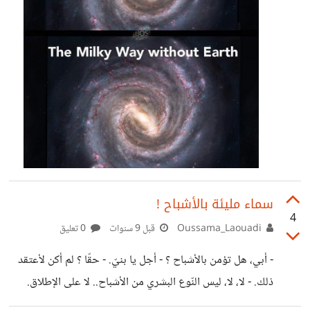
سماء مليئة بالأشباح !
4
Oussama_Laouadi
قبل 9 سنوات
0 تعليق
- أبي، هل تؤمن بالأشباح ؟ - أجل يا بنيّ. - حقّا ؟ لم أكن لأعتقد
ذلك. - لا، لا، ليس النّوع البشري من الأشباح.. لا على الإطلاق.
أنظر إلى أعلى يا بنيّ، سترى السّماء مليئة بهم. - النّجوم؟ لم