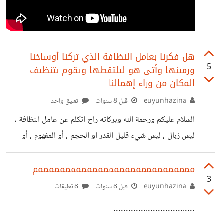
هل فكرنا بعامل النظافة الذي تركنا أوساخنا
5
ورمينها وأتى هو ليلتقطها ويقوم بتنظيف
المكان من وراء إهمالنا
euyunhazina
قبل 8 سنوات
تعليق واحد
السلام عليكم ورحمة الله وبركاته راح اتكلم عن عامل النظافة .
ليس زبال , ليس شيء قليل القدر او الحجم , أو المفهوم , أو
الفكر إنه إنسان , نعم إنسان مثلي ومثلك ومثل أي شخص أخر
لديه كرامة وعزة نفس وهو أروع شخص ممكن ان تقابله على
مممممممممممممممممممممممممممممم
3
طريقك وتنحني إحتراما لما يقدمه من جهود ومتاعب لبيئتك نعم
euyunhazina
قبل 8 سنوات
8 تعليقات
لك الشرف في ذلك لو لم يكن عامل النظافة موجود بحياتنا كانت
.................................
بيئتنا ستصبح أسور وسنتعرض لإصابة بأمراض خطيرة بسبب