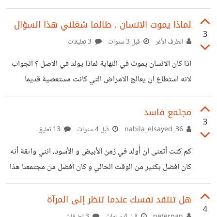
لماذا يموت الانسان . طالما شغلني هذا السؤال
3
الطرف الأغر
قبل 3 سنوات
3 تعليقات
اذا كان الانسان يموت في النهاية لماذا يولد في الاصل ؟ الجواب
لانه استطاع ان يعالج الامراض التي كانت مستعصية قديما
واستطاع تشريح جسد الانسان واجراء عمليات جراحية معقدة
دون ان يشعر المريض لانه تحت التخدير ؟ وهو لم يتوصل بعد
مجتمع فاسد
3
الى سر ايقاف تلف خلايا الجسم ليوقف عملية الموت نهائيا هل
nabila_elsayed_36
قبل 4 سنوات
13 تعليق
هذا جواب منطقي ؟ دائمآ اتساءل عن سر وجود الانسان الذي
كم كنت أتمنى ان أُولد في زمن الأبيض و الأسود، انني واثقة أنه
يعتبر اعقل وارشد كائنات الارض اذا كان بهذا الذكاء لماذا لا
كان أفضل بكثير من الوقت الحالي و كان أفضل من مجتمعنا هذا
يستطيع ايقاف الموت ؟ المؤمن وانا
بالتأكيد، انا حقاً لم أكره أكثر من هذا المجتمع وهذة العقول!
بالطبع كان في زمن الأبيض و الأسود مصائب و عقول مريضة
هل تنتقد نفسك عندما تنظر إلى المرآة
4
كثيرة ولكن المؤكد أنه ليس كما نحن عليه الآن، لقد أوشكت على