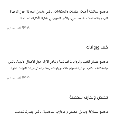
مجتمع لمناقشة أحدث التقنيات والابتكارات. ناقش وتبادل المعرفة حول الأجهزة،
البرمجيات، الذكاء الاصطناعي، والأمن السيبراني. شارك أفكارك، نصائحك،
وأسئلتك، وتواصل مع محبي التقنية والمتخصصين.
99.6 ألف
متابع
كتب وروايات
مجتمع لعشاق الكتب والروايات لمناقشة وتبادل الآراء حول الأعمال الأدبية. ناقش
واستكشف الكتب الجديدة، مراجعات الروايات، ومشاركة توصيات القراءة. شارك
أفكارك، نصائحك، وأسئلتك، وتواصل مع قراء آخرين.
89.9 ألف
متابع
قصص وتجارب شخصية
مجتمع لمشاركة وتبادل القصص والتجارب الشخصية. ناقش وشارك قصصك