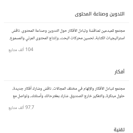
التدوين وصناعة المحتوى
مجتمع للمبدعين لمناقشة وتبادل الأفكار حول التدوين وصناعة المحتوى. ناقش
استراتيجيات الكتابة، تحسين محركات البحث، وإنتاج المحتوى المرئي والمسموع.
شارك أفكارك وأسئلتك، وتواصل مع كتّاب ومبدعين آخرين.
104 ألف
متابع
أفكار
مجتمع لتبادل الأفكار والإلهام في مختلف المجالات. ناقش وشارك أفكار جديدة،
حلول مبتكرة، والتفكير خارج الصندوق. شارك بمقترحاتك وأسئلتك، وتواصل مع
مفكرين آخرين.
97.7 ألف
متابع
تقنية