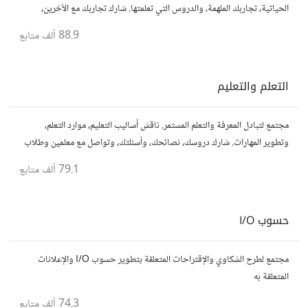
الحياتية، تجاربك الملهمة، والدروس التي تعلمتها. شارك تجاربك مع الآخرين،
واستفد من قصصهم لتوسيع آفاقك.
88.9 ألف
متابع
التعلم والتعليم
مجتمع لتبادل المعرفة والتعلم المستمر. ناقش أساليب التعليم، موارد التعلم،
وتطوير المهارات. شارك دروسك، نصائحك، وأسئلتك، وتواصل مع معلمين وطلاب
يسعون لتحقيق المعرفة والتفوق.
79.1 ألف
متابع
حسوب I/O
مجتمع لطرح الشكاوي والإقتراحات المتعلقة بتطوير حسوب I/O والإعلانات
المتعلقة به
74.3 ألف
متابع