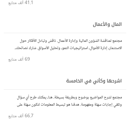
41.1 ألف
متابع
المال والأعمال
مجتمع لمناقشة الشؤون المالية وإدارة الأعمال. ناقش وتبادل الأفكار حول
الاستثمار، إدارة الأموال، استراتيجيات النمو، وتحليل الأسواق. شارك نصائحك،
تجاربك، وأسئلتك، وتواصل مع محترفين ورجال أعمال آخرين.
69 ألف
متابع
اشرحها وكأني في الخامسة
مجتمع لشرح المواضيع بوضوح وبطريقة بسيطة. هنا، يمكنك طرح أي سؤال
وتلقي إجابات سهلة ومفهومة. هدفنا هو تبسيط المعلومات لتكون سهلة على
الجميع، تمامًا كما لو كنت في الخامسة من عمرك.
66.7 ألف
متابع