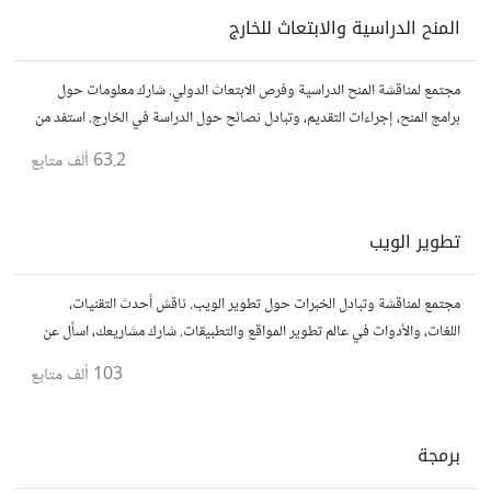
المنح الدراسية والابتعاث للخارج
مجتمع لمناقشة المنح الدراسية وفرص الابتعاث الدولي. شارك معلومات حول
برامج المنح، إجراءات التقديم، وتبادل نصائح حول الدراسة في الخارج. استفد من
تجارب الآخرين وشارك تجربتك.
63.2 ألف
متابع
تطوير الويب
مجتمع لمناقشة وتبادل الخبرات حول تطوير الويب. ناقش أحدث التقنيات،
اللغات، والأدوات في عالم تطوير المواقع والتطبيقات. شارك مشاريعك، اسأل عن
نصائح، وتعاون مع مطورين محترفين وهواة.
103 ألف
متابع
برمجة