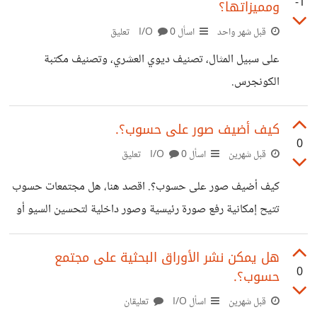
-1
ومميزاتها؟
والإلكترون (موجب / سالب)، وصولا إلى العصر الرقمي وقياس
معدلات مرور المستخدم (In / Out ، Open / Close). في
قبل شهر واحد
اسأل I/O
0 تعليق
الواقع، كل شيء حولنا لا يخرج عن ثنائية (Off-On). نحن نقدم
على سبيل المثال، تصنيف ديوي العشري، وتصنيف مكتبة
لك الخلاصة النهائية لوظيفة الـ Ai: افعل
الكونجرس.
كيف أضيف صور على حسوب؟.
0
قبل شهرين
اسأل I/O
0 تعليق
كيف أضيف صور على حسوب؟. اقصد هنا، هل مجتمعات حسوب
تتيح إمكانية رفع صورة رئيسية وصور داخلية لتحسين السيو أو
القراءة عموما لتجربة المستخدم؟!.
هل يمكن نشر الأوراق البحثية على مجتمع
0
حسوب؟.
قبل شهرين
اسأل I/O
تعليقان