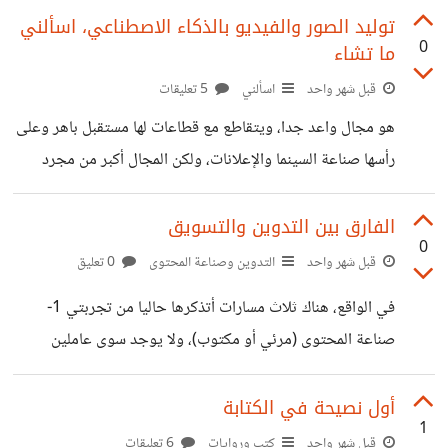
أو غيرها. لذا، يمكن اعتبار عملية تحسين ظهورك أو ظهور
توليد الصور والفيديو بالذكاء الاصطناعي، اسألني
0
ما تشاء
منتجاتك على محركات البحث، هي أهم نشاط ضمن كل عمليات
التسويق الرقمي، يليها التسويق عبر مواقع التواصل الاجتماعي
قبل شهر واحد
اسألني
5 تعليقات
والتسويق بالمحتوى والنشرات البريدية. تشير عبارة (تحسين
هو مجال واعد جدا، ويتقاطع مع قطاعات لها مستقبل باهر وعلى
محركات البحث Search Engine Optimization، واختصارا:
رأسها صناعة السينما والإعلانات، ولكن المجال أكبر من مجرد
SEO) إلى مجموعة من الخطط والخطوات المساعدة على
تصميم وتصوير ترفيهي. أنا تحصلت ولله الحمد على مجموعة
تحسين ظهورك ووصولك إلى المستخدمين
كبيرة من الخبارات في كل المجالات البصرية تقريبا عدا الطبي
الفارق بين التدوين والتسويق
0
منها، يعني يمكنكم سؤالي أي سؤال عن توليد الصور والفيديو بـ
قبل شهر واحد
التدوين وصناعة المحتوى
0 تعليق
Ai، أو حتى عن الجرافيك ديزانين والأنيميشين ثنائي وثلاثي
في الواقع، هناك ثلاث مسارات أتذكرها حاليا من تجربتي 1-
الأبعاد في عصر ما قبل أوبين إيه آي.
صناعة المحتوى (مرئي أو مكتوب)، ولا يوجد سوى عاملين
يساعداك على التألق: (تقديم ما هو مفيد، والاستمرار دائما). 2-
بناء الهوية الشخصية، وهذا هدف آخر مغاير، ويمكن صناعته
أول نصيحة في الكتابة
1
رقميا دون أن يكون التسويق موسعا بالضرورة، والهوية قد تقترن
قبل شهر واحد
كتب وروايات
6 تعليقات