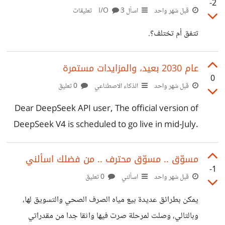
-2
قبل شهر واحد
اسأل I/O
3 تعليقات
تتفق أم تختلف؟.
عام 2030 بعيد، والمزايدات مستمرة
0
قبل شهر واحد
الذكاء الاصطناعي
0 تعليق
Dear DeepSeek API user, The official version of
DeepSeek V4 is scheduled to go live in mid-July.
This update will bring more feature optimizations
and performance enhancements—stay tuned!
مسوّق .. مسوّق محترف .. من فضلك اسألني
-1
Meanwhile, to better allocate resources and
قبل شهر واحد
اسألني
0 تعليق
improve service stability, the API pricing strategy
يمكن بطرائق عديدة بيع مياه الصرف الصحي والتسويق لها،
will be adjusted upon the release of the official
وبالتالي، وصلت لمرحلة صرت فيها واثقا جدا من مقدراتي
version, introducing a peak-valley pricing