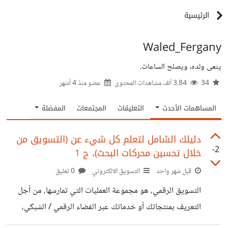
الرئيسية
Waled_Fergany
ينعى ولده، ويصلح الساعات.
34
3.84 ألف مشاهدات المحتوى
عضو منذ
4 أشهر
المساهمات الأحدث
التعليقات
المجتمعات
المفضلة
دليلك الشامل لتعلم كل شيء عن (التسويق من
-2
خلال تحسين محركات البحث)، ج 1
قبل شهر واحد
التسويق الالكتروني
0 تعليق
التسويق الرقمي، هو مجموعة العمليات التي تمارسها، من أجل
التعريف بمنتجاتك أو خدماتك عبر الفضاء الرقمي / الشبكي،
وبوابة الشبكة العالمية (الإنترنت)، هي محركات البحث، جوجل