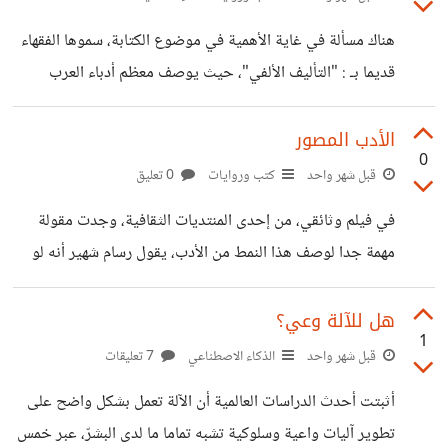
بعدد قليل من الأفراد، أو حتى بفرد واحد، بحيث يتسنى لك أن
هناك مسألة في غاية الأهمية في موضوع الكتابة، سموها الفقهاء
تقدم له نفسك مباشرة حين يسأل عنك، لينكد إن توفر هذه
قديما بـ : "التأليف الألفي"، حيث يوصف معظم أدباء العرب
الخاصية عبر إرسال الملف الشخصي في رسالة، وحسوب تفعل
بنصوصهم التي تقارب الألف رسالة بحثية. ولاحقا، عُرف أزيموف
ذلك منذ
بأنه صاحب الـ 500 مؤلف. وهذا أحد أهدافي أيضا، الوصول لهذا
الأدب المصور
0
الكم، ولكن ما لفت انتباهي أكثر، هو فكرة أن على كل كاتب لكي
قبل شهر واحد
كتب وروايات
0 تعليق
يصبح بارعا، أن يكتب، لدرجة إني تقريبا لم أعد اعترف بأي كاتب
في فيلم وثائقي، من إحدى المنتديات الثقافية، وجدت مقولة
عبقري لم يكتب كثيرا، وهو كاتب غير مكتشف بالنسبة لي، إلا
مهمة جدا لوصف هذا النمط من الأدب، يقول رسام شهير أنه لو
حالات قليلة جدا، واعزي
عرضت على أي أحد، أيا كان عمره، مجموعة من القصص
المصوّرة، مخلوطة مع كتب، لوجدت أن أول ما يلفت الإنتباه دائما
هل للآلة وعي؟
1
هي الكتب ذات الصور أو الرسوم. سؤال إلى عشاق الفن التاسع،
قبل شهر واحد
الذكاء الاصطناعي
7 تعليقات
ما هي أول تجربتكم مع الأدب المصور؟. عن نفسي كانت التجربة
أثبتت أحدث الدراسات العالمية أن الآلة تعمل بشكل واضح على
عبارة عن فاكهة محببة في سن التاسعة زادت بها تعلقي بالقراءة
تطوير آليات واعية وسلوكية تشبه تماما ما لدى البشرّ، عبر خمس
والكتابة، بدلا من قراءة أسطر