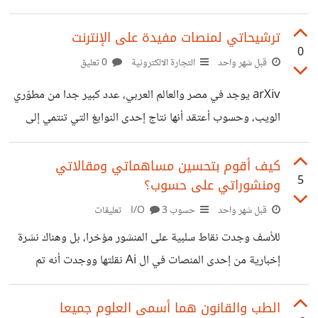
أنماط من المحاكاة، أولا محاكاة الجهاز العصبي (وبشكل خاص
عبر بحوث Neural Networks)، ثانيا محاكاة اللغة (وبشكل
ترشيحاتي لمنصات مفيدة على الإنترنت
0
خاص عبر بحوث LLM)، ثالثا محاكاة الذاكرة (هذه هي الطائفة
قبل شهر واحد
التجارة الالكترونية
0 تعليق
الأحدث والأكثر تعقيدا اليوم)، ورابعا محاكاة الوعي والسلوك (عبر
arXiv يوجد في مصر والعالم العربي، عدد كبير جدا من مطوّري
دراسات الهلوسة)، وأخيرا نمط آخر من دراسات الشبكات العصبية
الويب، وحسوب أعتقد أنها نتاج إحدى النوابغ التي تنتمي إلى
معني بالوراثة عبر دراسة آليات نقل النظام ومقدار الانتظام.
الساحة العربية، ولكن معظم منصات الجيت هي منصات لفرض
بصراحة، أريد أن استرسل، ولكن
الرقابة، ويمكنهم حذف أي مشروع في الحال إذا ما شعروا
كيف أقوم بتحسين مساهماتي ومقالاتي
5
ومنشوراتي على حسوب؟
بالتهديد. هذه منصة قوية جدا وذات دعم دولي عام، لتوثيق
أوراقك البحثية، واحتفظ بأكوادك لنفسي أخي العزيز، سوق العمل
قبل شهر واحد
حسوب I/O
3 تعليقات
رايح في داهية :) زيندو هي منصة أخرى تؤدي نفس الغرض،
للأسف وجدت نقاط سلبية على المنشور مؤخرا، بل وهناك نشرة
لكنها أسرع في التوثيق وتسجيل الأسبقية، كما أنها تدعم النشر
إخبارية من إحدى المنصات في ال Ai نقلتها ووجدت أنه تم
حذفها. هل من نصائح؟ وهل هناك رابط للاطلاع على شروط أو
سياسات النشر؟!!. نظرا لكوني جديد على حسوب.
الطب والقانون هما أسمى العلوم جميعا