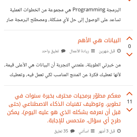
(يكون متخلف جدا)، والبرمجة (يساعد قليلا فقط).
البرمجة Programming هي مجموعة من الخطوات العملية
تساعد على الوصول إلى حل لأي مشكلة، ومصطلح البرمجة صار
قرينا بعلوم الحاسوب، رغم أن نظم حل المشكلات تأخذ
مصطلحات أخرى منها الخوارزمية (مصطلح حوسبي آخر، ولكنه
البيانات هي الأهم
0
أيضا مصطلح منطقي ورياضي أصيل). ومنها الإدارة أو القيادة في
قبل شهرين
ريادة الأعمال
تعليق واحد
الاقتصاد والأعمال، ومنها الاستراتيجية في اللوجستيات والعلوم
من خبرتي الطويلة، علمتني التجربة أن البيانات هي الأعلى قيمة،
العسكرية والإدارية. وبالتالي، تلعب البرمجة الدور الأكثر محورية
لأنها تعطيك فكرة عن المنتج المناسب لكي تعمل فيه، وتعطيك
في تنفيذ متطلبات الحاسب أو مستخدمي الحاسب اليوم (وحتى
فكرة عن العميل المستهدف، بل وتعطيك فكرة عن آليات الانتشار
الجوّال الذكي هو شكل من أشكال الحاسب)، وهي بالطبع عملية
ثم التوسع. يليها اللوجستيات، لأنها المحرك الحقيقي للمنتج بين
معكم مطوّر برمجيات محترف بخبرة سنوات في
لأنها تقريب
11
تطوير، وتوظيف تقنيات الذكاء الاصطناعي (حتى
العميل والمورد، وإذا لم يكن منتجا، وكان خدمة، يصبح التسويق
قبل أن نعرفه بشكله الذي هو عليه اليوم)، يمكن
بكل دروبه بما في ذلك الدروب شوبينج والأفيلييت. ثم في المقام
طرح أي سؤال، متحمس للإجابة.
الأخير البيع، والتسويق، والنشاطات الخدمية تحتل المرتبة
قبل 3 أشهر
اسألني
35 تعليق
الثالثة، وهذا في حد ذاته تصغير للاقتصاد الريعي الذي يعد