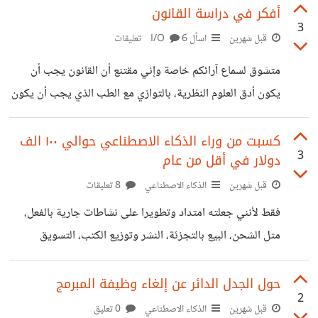
أفكر في دراسة القانون
3
قبل شهرين
اسأل I/O
6 تعليقات
متشوق لسماع آرائكم خاصة وإني مقتنع أن القانون يجب أن
يكون أدق العلوم النظرية، بالتوازي مع الطب الذي يجب أن يكون
أدق العلوم العملية (وأعتقد أن ديكارت لا يختلف معي كثيرا).
كسبت من وراء الذكاء الاصطناعي حوالي ١٠٠ الف
3
دولار في أقل من عام
قبل شهرين
الذكاء الاصطناعي
8 تعليقات
فقط لأنني جعلته امتداد وتطويرا على نشاطات جارية بالفعل،
مثل الشحن، البيع بالتجزئة، النشر وتوزيع الكتب، التسويق
العقاري والتسويق عموما، الجرافيك والمونتاج، إلخ لكن يشترط
تحقيق خبرة كبيرة جدا في كل مجال، المجال الوحيد الذي لديّ
حول الجدل الدائر عن إلغاء وظيفة المبرمج
2
فيه خبرة أيضا ولم يساعدني فيه الذكاء الاصطناعي، هو الكتابة
قبل شهرين
الذكاء الاصطناعي
0 تعليق