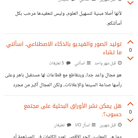
لأنها أصلا مبنية لتسهيل العلوم، وليس لتعقيدها مرحب بكل
أسألتكم.
توليد الصور والفيديو بالذكاء الاصطناعي، اسألني
0
ما تشاء
قبل شهر واحد
اسألني
5 تعليقات
هو مجال واعد جدا، ويتقاطع مع قطاعات لها مستقبل باهر وعلى
رأسها صناعة السينما والإعلانات، ولكن المجال أكبر من مجرد
تصميم وتصوير ترفيهي. أنا تحصلت ولله الحمد على مجموعة
كبيرة من الخبارات في كل المجالات البصرية تقريبا عدا الطبي
هل يمكن نشر الأوراق البحثية على مجتمع
0
حسوب؟.
منها، يعني يمكنكم سؤالي أي سؤال عن توليد الصور والفيديو بـ
Ai، أو حتى عن الجرافيك ديزانين والأنيميشين ثنائي وثلاثي
قبل شهرين
اسأل I/O
تعليقان
الأبعاد في عصر ما قبل أوبين إيه آي.
وما هي المعايير، الحد الأقصى لعدد الكلمات في المساهمة أو