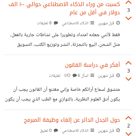
ولكن فيه خدمات أخرى، مثلا هل يمكنني حقا توظيف شخص ما
كسبت من وراء الذكاء الاصطناعي حوالي ١٠٠ الف
3
دولار في أقل من عام
عبر حسوب؟
قبل شهرين
الذكاء الاصطناعي
8 تعليقات
فقط لأنني جعلته امتداد وتطويرا على نشاطات جارية بالفعل،
مثل الشحن، البيع بالتجزئة، النشر وتوزيع الكتب، التسويق
العقاري والتسويق عموما، الجرافيك والمونتاج، إلخ لكن يشترط
تحقيق خبرة كبيرة جدا في كل مجال، المجال الوحيد الذي لديّ
أفكر في دراسة القانون
3
فيه خبرة أيضا ولم يساعدني فيه الذكاء الاصطناعي، هو الكتابة
قبل شهرين
اسأل I/O
6 تعليقات
(يكون متخلف جدا)، والبرمجة (يساعد قليلا فقط).
متشوق لسماع آرائكم خاصة وإني مقتنع أن القانون يجب أن
يكون أدق العلوم النظرية، بالتوازي مع الطب الذي يجب أن يكون
أدق العلوم العملية (وأعتقد أن ديكارت لا يختلف معي كثيرا).
حول الجدل الدائر عن إلغاء وظيفة المبرمج
2
قبل شهرين
الذكاء الاصطناعي
0 تعليق