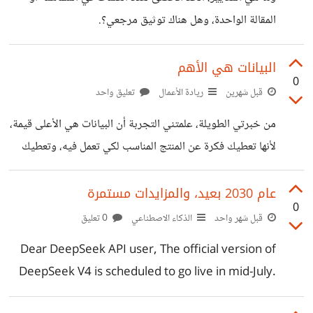
المقالة الواحدة، وهل هناك توثيق مرجعي؟.
البيانات هي الأهم
0
قبل شهرين
ريادة الأعمال
تعليق واحد
من خبرتي الطويلة، علمتني التجربة أن البيانات هي الأعلى قيمة،
لأنها تعطيك فكرة عن المنتج المناسب لكي تعمل فيه، وتعطيك
فكرة عن العميل المستهدف، بل وتعطيك فكرة عن آليات الانتشار
ثم التوسع. يليها اللوجستيات، لأنها المحرك الحقيقي للمنتج بين
عام 2030 بعيد، والمزايدات مستمرة
0
العميل والمورد، وإذا لم يكن منتجا، وكان خدمة، يصبح التسويق
قبل شهر واحد
الذكاء الاصطناعي
0 تعليق
بكل دروبه بما في ذلك الدروب شوبينج والأفيلييت. ثم في المقام
Dear DeepSeek API user, The official version of
الأخير البيع، والتسويق، والنشاطات الخدمية تحتل المرتبة
DeepSeek V4 is scheduled to go live in mid-July.
الثالثة، وهذا في حد ذاته تصغير للاقتصاد الريعي الذي يعد
This update will bring more feature optimizations
تطويرا للمدرسة التي