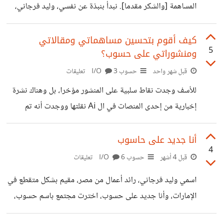
المساهمة [والشكر مقدما]. نبدأ بنبذة عن نفسي، وليد فرجاني،
مطوّر ويب مصري من عائلة فرجاني (لا يوجد على حد علمي
سوى عائلة واحدة فقط بهذا الاسم داخل الجمهورية رغم أن أغلب
كيف أقوم بتحسين مساهماتي ومقالاتي
5
ومنشوراتي على حسوب؟
أفرادها مشتتين في المعمورة)، مقيم حاليا بشكل متقطع في
الإمارات (لكن في الوقت الحالي أنا في مصر بسبب ظروف
قبل شهر واحد
حسوب I/O
3 تعليقات
الحرب، وأتمنى الأمان دائما لوطني الحبيب وللإمارات الشقيق)،
للأسف وجدت نقاط سلبية على المنشور مؤخرا، بل وهناك نشرة
رائد أعمال لديّ مجموعة من الشركات الصغيرة في قطاعات
إخبارية من إحدى المنصات في ال Ai نقلتها ووجدت أنه تم
مختلفة، ومدرستي تتكون من ثلاث قواعد
حذفها. هل من نصائح؟ وهل هناك رابط للاطلاع على شروط أو
سياسات النشر؟!!. نظرا لكوني جديد على حسوب.
أنا جديد على حاسوب
4
قبل 4 أشهر
حسوب I/O
6 تعليقات
اسمي وليد فرجاني، رائد أعمال من مصر، مقيم بشكل متقطع في
الإمارات، وأنا جديد على حسوب، اخترت مجتمع باسم حسوب،
للتعبير عن المساهمة، فهمت أن الموقع مثل شبكة اجتماعية،