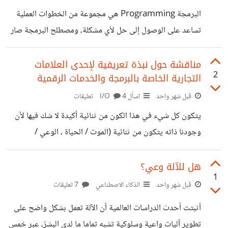
البرمجة Programming هي مجموعة من الخطوات العملية
تساعد على الوصول إلى حل لأي مشكلة، ومصطلح البرمجة صار
قرينا بعلوم الحاسوب، رغم أن نظم حل المشكلات تأخذ
مصطلحات أخرى منها الخوارزمية (مصطلح حوسبي آخر، ولكنه
مناقشة حول نبذة تعريفية لإحدى العلامات
2
التجارية الخاصة بالبرمجة والخدمات الرقمية
أيضا مصطلح منطقي ورياضي أصيل). ومنها الإدارة أو القيادة في
الاقتصاد والأعمال، ومنها الاستراتيجية في اللوجستيات والعلوم
قبل شهر واحد
اسأل I/O
4 تعليقات
العسكرية والإدارية. وبالتالي، تلعب البرمجة الدور الأكثر محورية
يتكون كل شيء في هذا الكون من ثنائية أكيدة لا شك فيها لأن
في تنفيذ متطلبات الحاسب أو مستخدمي الحاسب اليوم (وحتى
وجودنا ذاته يتكون من ثنائية (الموت / الحياة ، الوعي /
الجوّال الذكي هو شكل من أشكال الحاسب)، وهي بالطبع عملية
اللاوعي)، منذ فجر العصر الحجري (دفاع / هجوم)، ثم اكتشاف
لأنها تقريب
الكلام (مكتوب / منطوق) مرورا باكتشاف الطاقة الكهربائية
هل للآلة وعي؟
1
والإلكترون (موجب / سالب)، وصولا إلى العصر الرقمي وقياس
قبل شهر واحد
الذكاء الاصطناعي
7 تعليقات
معدلات مرور المستخدم (In / Out ، Open / Close). في
أثبتت أحدث الدراسات العالمية أن الآلة تعمل بشكل واضح على
الواقع، كل شيء حولنا لا يخرج عن ثنائية (Off-On). نحن نقدم
تطوير آليات واعية وسلوكية تشبه تماما ما لدى البشرّ، عبر خمس