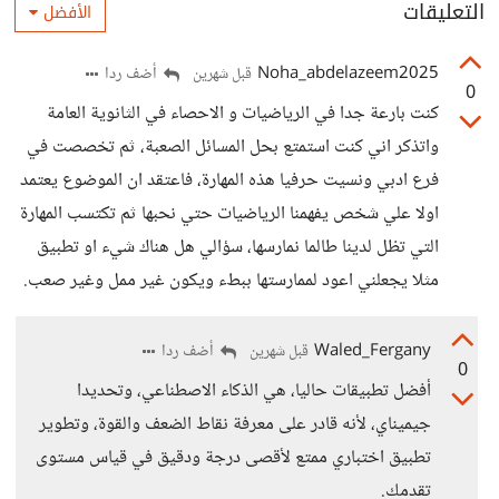
التعليقات
الأفضل
Noha_abdelazeem2025
أضف ردا
قبل شهرين
0
كنت بارعة جدا في الرياضيات و الاحصاء في الثانوية العامة
واتذكر اني كنت استمتع بحل المسائل الصعبة، ثم تخصصت في
فرع ادبي ونسيت حرفيا هذه المهارة، فاعتقد ان الموضوع يعتمد
اولا علي شخص يفهمنا الرياضيات حتي نحبها ثم تكتسب المهارة
التي تظل لدينا طالما نمارسها، سؤالي هل هناك شيء او تطبيق
مثلا يجعلني اعود لممارستها ببطء ويكون غير ممل وغير صعب.
Waled_Fergany
أضف ردا
قبل شهرين
0
أفضل تطبيقات حاليا، هي الذكاء الاصطناعي، وتحديدا
جيميناي، لأنه قادر على معرفة نقاط الضعف والقوة، وتطوير
تطبيق اختباري ممتع لأقصى درجة ودقيق في قياس مستوى
تقدمك.