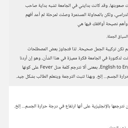
كانت صعوبتها، وقد كانت بدايتي في الجامعة تشبه بداية صاحب
لدراسي، ولكن بالمحاولة المستمرة وصلت لمرحلة لم أعد أفهم
. وأهم نصيحة أوافقكِ فيها هي
لسياق الجملة.
ية لم تكن تركيبة الجمل صحيحة. لذا فتجاوز بعض المصطلحات
ت لدكتورة في الجامعة فكرة مميزة في هذا الشأن، وهو إن أردنا
ترجمة مصطلح طبي أو كلمة إنجليزية فعلينا ترجمتها English to English، بمعنى ألا نترجم كلمة مثل Fever على كونها
رارة الجسم... إلخ. وبهذا تثبت الترجمة ويتعلم الطالب بشكل جيد.
Fev على كونها حمى، ولكن نترجمها بالإنجليزية على أنها ارتفاع في درجة حرارة الجسم... إلخ.