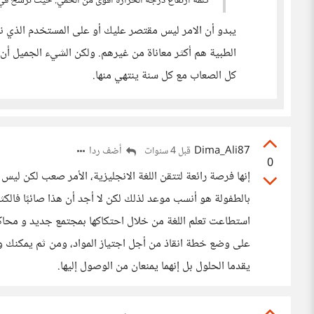
كلمة ارتفاع درجة الحرارة أقوى من الحمي. حيث ترسخ في 
يبدو أن الامر ليس مقتصر عليك أو على المستخدم الذي نشر
الطبية هم أكثر معاناة من غيرهم. ولكن الشيء الجميل أن ب
كل الصعاب مع كل سنة ينتهي منها.
Dima_Ali87
أضف ردا
قبل 4 سنوات
0
إنها فرصة رائعة لتتقن اللغة الانجليزية، الأمر صعب لكن ليس 
بالطفولة هو أنسب موعد لذلك لكن لا أجد أن هذا صائبًا فالكث
استطاعت تعلم اللغة من خلال احتكاكها بمجتمع جديد و محاكت
على وضع خطة انقاذ من أجل اجتياز المواد، ومن ثم يمكنك وضع
يقدما الحلول بل إنهما يمنعان من الوصول إليها.