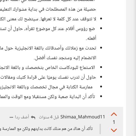
حصيلة من هذه المصطلحات في بداية مشوارك التعليمي 
لا تتوقف عند كل كلمة لا تعرفها. سيتضح لك معنى الكل
ضع رؤوس أقلام عند كل موضوع تقرأه، حاول أن تستخدم
أفعله.
تحدث مع زملائك وأصدقائك باللغة الانجليزية حول ما
الانضمام إليه وستجد نفسك أفضل.
الاستماع للبودكاست الخاص بتخصصك و باللغة الانجلي
حاول أن تدرب نفسك يوميًا على قراءة كتبك ومقالات ف
ممارسة الكتابة في مجال تخصصك وباللغة الانجليزي
تأكد أن البداية صعبة ولكن مستقبلا ومع الوقت والم
Shimaa_Mahmoud11
أضف ردا
قبل 4 سنوات
1
تأكد أن هناك من هم مثلك كانت بدايتهم ولكن مع الممارسة 