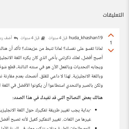
التعليقات
huda_khashan19
أضف ردا
قبل 4 سنوات
قبل 4 سنوات
1
لماذا تقسو على نفسك؟ لماذا تثبط من عزيمتك؟ تأكد أن هناك
أصبح أفضل، لعلك ذكرتني بأخي الذي كان يكره اللغة الانجليزية
ويجابه التحديات وبالفعل الآن هو في سنته الثالثة، قطع شوطً
وباللغة الانجليزية. لهذا لا داعي للقلق. أنصحك بعدم مقارن
ولكن بالصبر والتحدي استطاعوا أن يكونوا الأفضل في اللغة ال
هنالك بعض النصائح التي قد تفيدك في هذا الصدد:
·بداية يجب تغيير طريقة تفكيرك حول اللغة الانجليزية
غيرها من اللغات. تغيير التفكير كفيل لأنه تصبح أفضل.
المصطلحات الطبية مثلا ستتكرر معك في السنة الأولى وال