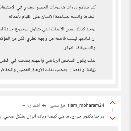
كما تنتظم دورات هرمونات الجسم البشري في الاستيقاظ ا
النشاط والتنبه لمساعدة الإنسان على القيام بأعماله.
توجد كذلك بعض الأبحاث التي تتناول موضوع جودة ام
أن نتائجها ليست قاطعة من وجهة نظري، لكن من المؤكد ب
والاستيقاظ المبكر.
لذلك يكون الشخص الرياضي والمهتم بصحته في أفضل حالا
زيادة أو نقصان، يتجنب بذلك الإرهاق العصبي وانخفاض ا
islam_moharam24
أضف ردا
قبل سنتين
1
مرحبا دكتور جورج، ما هي كيفية زيادة الوزن بشكل صحي، ي