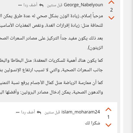
George_Nabelyoun
أضف ردا
قبل سنتين
2
مرحباً إسلام، زيادة الوزن بشكل صحي له عدة طرق يمكن التن
للنحافة مثل: زيادة إفرازات الغدة، ونقص المغذيات الأساس
بعد ذلك يكون مفيد جداً التركيز على مصادر السعرات الصح
الزيتون).
كما يكون هناك أهمية للسكريات المعقدة: مثل البطاطا والب
جانب السعرات الصحية، والتي لا تسبب ارتفاع الإنسولين 
كما أن ممارسة الرياضة مثل كمال الأجسام يرفع نسبة التمث
والدهون الصحية، يمكن إدخال مصادر البروتين: وأفضلها البي
islam_moharam24
أضف ردا
قبل سنتين
1
شكرا لك