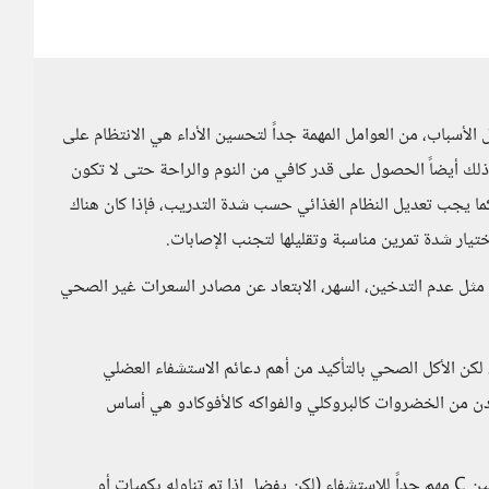
ل الأسباب، من العوامل المهمة جداً لتحسين الأداء هي الانتظام على
لك أيضاً الحصول على قدر كافي من النوم والراحة حتى لا تكون
ما يجب تعديل النظام الغذائي حسب شدة التدريب، فإذا كان هناك
ار شدة تمرين مناسبة وتقليلها لتجنب الإصابات.
مثل عدم التدخين، السهر، الابتعاد عن مصادر السعرات غير الصحي
لكن الأكل الصحي بالتأكيد من أهم دعائم الاستشفاء العضلي
عادن من الخضروات كالبروكلي والفواكه كالأفوكادو هي أساس
كما أن التركيز على مضادات الأكسدة مثل فيتامين E وفيتامين C مهم جداً للاستشفاء (لكن يفضل إذا تم تناوله بكميات أو