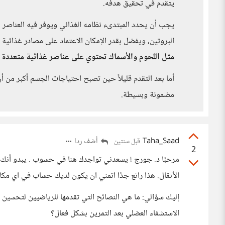
يتقدم في تحقيق هدفه.
يجب أن يحدد المبتدىء نظامه الغذائي ويوفر فيه العناصر ا
البروتين، ويفضل بقدر الإمكان الاعتماد على مصادر غذائية
مثل اللحوم والأسماك تحتوي على عناصر غذائية متعددة إ
أما بعد التقدم قليلاً حين تصبح احتياجات الجسم أكبر من أ
مضمونة وبسيطة.
Taha_Saad
أضف ردا
قبل سنتين
2
مرحبًا د. جورج ! يسعدني تواجدك هنا في حسوب . يبدو أنك 
الأثقال. هذا رائع جدًا اتمني ان يكون لديك حساب في اي مكا
إليك سؤالي: ما هي النصائح التي تقدمها للرياضيين لتحسين أد
الاستشفاء العضلي بعد التمرين بشكل فعال؟