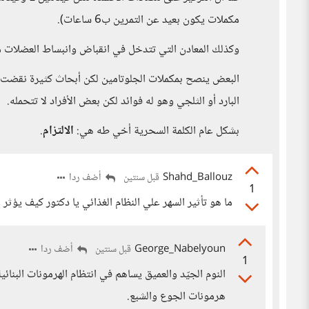
مكملات يكون بعيد عن التمرين ب6 ساعات).
وكذلك المعادن التي تتدخل في انقباض وانبساط العضلات مث
البعض ينصح بمكملات الجلوتامين لكن أبحاث كثيرة نقضت ص
البارد أو الثلجي وهو له فوائد لكن بعض الأفراد لا تتحمله.
بشكل عام الكلمة السحرية أخي طه هي:
الالتزام
.
Shahd_Ballouz
أضف ردا
قبل سنتين
1
ما هو تأثير السهر علي النظام الغذائي يا دكتور كيف يؤث
George_Nabelyoun
أضف ردا
قبل سنتين
1
النوم الجيّد والعميق يساهم في انتظام الهرمونات البنائ
هرمونات الجوع والشبع.