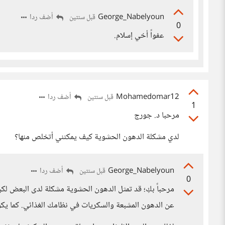
George_Nabelyoun
أضف ردا
قبل سنتين
0
عفواً أخي إسلام.
Mohamedomar12
أضف ردا
قبل سنتين
1
مرحبا د. جورج
لدي مشكلة الدهون الحشوية كيف يمكنني أتخلص منها؟
George_Nabelyoun
أضف ردا
قبل سنتين
0
مرحباً بكِ؛ قد تمثل الدهون الحشوية مشكلة لدى البعض لكن 
عن الدهون المشبعة والسكريات في نظامك الغذائي. كما يكو