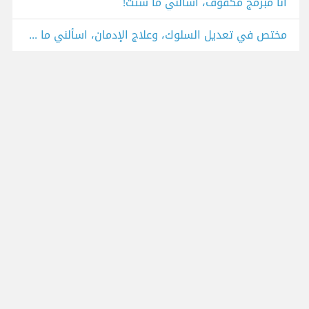
أنا مبرمج مكفوف، اسألني ما شئت!
مختص في تعديل السلوك، وعلاج الإدمان، اسألني ما شئت