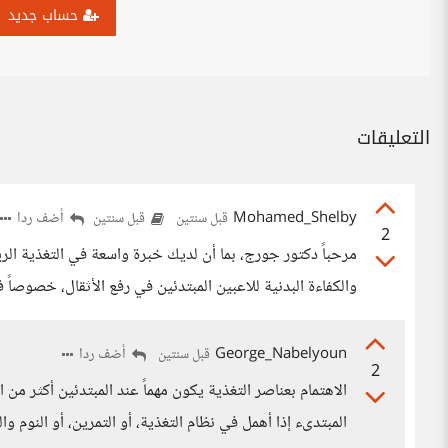
حساب جديد
التعليقات
Mohamed_Shelby
أضف ردا
قبل سنتين
قبل سنتين
2
مرحباً دكتور جورج، بما أن لديك خبرة واسعة في التغذية الر
والكفاءة البدنية للاعبين المبتدئين في رفع الأثقال، خصوصاً 
George_Nabelyoun
أضف ردا
قبل سنتين
2
الاهتمام بعناصر التغذية يكون مهماً عند المبتدئين أكثر من
المبتدىء إذا أهمل في نظام التغذية، أو التمرين، أو النوم و