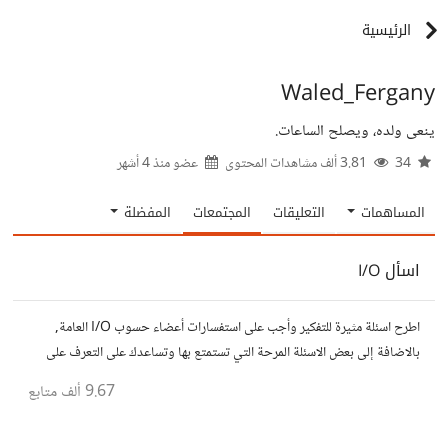
الرئيسية
Waled_Fergany
ينعى ولده، ويصلح الساعات.
34
3.81 ألف مشاهدات المحتوى
عضو منذ
4 أشهر
المساهمات
التعليقات
المجتمعات
المفضلة
اسأل I/O
اطرح اسئلة مثيرة للتفكير وأجب على استفسارات أعضاء حسوب I/O العامة,
بالاضافة إلى بعض الاسئلة المرحة التي تستمتع بها وتساعدك على التعرف على
افكار المتابعين. الفكرة مأخوذة من مجتمع AskReddit
9.67 ألف
متابع