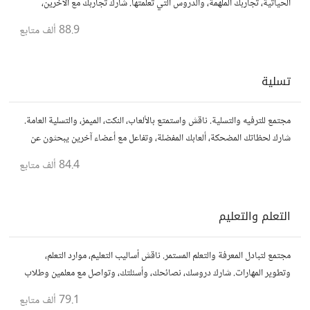
الحياتية، تجاربك الملهمة، والدروس التي تعلمتها. شارك تجاربك مع الآخرين،
واستفد من قصصهم لتوسيع آفاقك.
88.9 ألف
متابع
تسلية
مجتمع للترفيه والتسلية. ناقش واستمتع بالألعاب، النكت، الميمز، والتسلية العامة.
شارك لحظاتك المضحكة، ألعابك المفضلة، وتفاعل مع أعضاء آخرين يبحثون عن
المتعة والمرح.
84.4 ألف
متابع
التعلم والتعليم
مجتمع لتبادل المعرفة والتعلم المستمر. ناقش أساليب التعليم، موارد التعلم،
وتطوير المهارات. شارك دروسك، نصائحك، وأسئلتك، وتواصل مع معلمين وطلاب
يسعون لتحقيق المعرفة والتفوق.
79.1 ألف
متابع