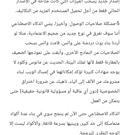
إصدار جديد يسحب الميزات التي كانت متاحة في الإصدار
الحالي فقط من أجل تحميل المستخدم المزيد من التكاليف.
5-مشكلة صلاحيات الوصول: وأخيرا، يشي الذكاء الاصطناعي
أننا سوف نغرق في نوع جديد من جحيم الاعتمادية، مثلا لو
أردنا بناء بوت دردشة على واتس، قامت واتس بسحب
الصلاحيات من النماذج الأخرى، وأبقت على نموذجها الضعيف
بالمقارنة فقط لأنها تملك البيئة، الحديث عن مانوس وكلود لا
يوجد شهادات كثيرة تؤكد إمكاناتهما في إمساك الويب لبناء
مشروعك من الألف إلى الياء، ناهيك عن ضرورة اختراق
الخصوصية (دون أي عاقبة أو مسؤولية قانونية حقيقية) حتى
يتمكن من العمل.
الذكاء الاصطناعي حتى الآن لم ينجح سوى في بناء عدة أكواد
متماسكة إلى حد كبير، ويبنيها بسرعة فائقة، والأكواد ليست إلا
الوجه النظري للبرمجة.