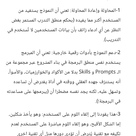
1-المحاولة وإعادة المحاولة: تعني أن النموذج يستفيد من
المستخدم أكثر مما يفيده (بحكم منطق التدرب المستمر بغض
النظر عن أي ادعاء زائف بأن بيانات المستخدمين لا تُستخدم في
التدريب).
2-دعم النموذج بأدوات رقمية خارجية: تعني أن المبرمج
يستخدم نفس منطق البرمجة في بناء المشروع عبر مجموعة من
الـ Prompts و Skills بدلا من الأكواد والخوارزميات، والأسوأ،
أنه يستنزف جهده العقلي ووقته في أداة يفترض أن تساعده
وتسهل عليه، لكنه يجد نفسه مضطرا أن (يبرمجها على مساعدته
في البرمجة!).
3-هذا يقودنا إلى إلقاء اللوم على المستخدم: وهو يأخذ شكلين،
إما الشكل الأقبح، وهو إلقاء اللوم مباشرة على المستخدم لعدم
تكيفه مع تقنية يُترض أن تؤدي دورها مثل أي تقنية اخرى