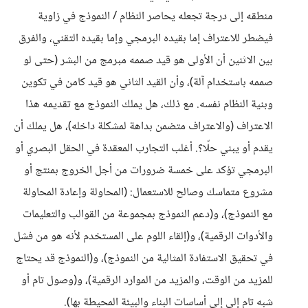
منطقه إلى درجة تجعله يحاصر النظام / النموذج في زاوية
فيضطر للاعتراف إما بقيده البرمجي وإما بقيده التقني، والفرق
بين الاثنين أن الأولى هو قيد صممه مبرمج من البشر (حتى لو
صممه باستخدام آلة)، وأن القيد الثاني هو قيد كامن في تكوين
وبنية النظام نفسه. مع ذلك، هل يملك النموذج مع تقديمه هذا
الاعتراف (والاعتراف متضمن بداهة لمشكلة داخله)، هل يملك أن
يقدم أو يبني حلّا؟. أغلب التجارب المعقدة في الحقل البصري أو
البرمجي تؤكد على خمسة ضرورات من أجل الخروج بمنتج أو
مشروع متماسك وصالح للاستعمال: (المحاولة وإعادة المحاولة
مع النموذج)، و(دعم النموذج بمجموعة من القوالب والتعليمات
والأدوات الرقمية)، و(إلقاء اللوم على المستخدم لأنه هو من فشل
في تحقيق الاستفادة المثالية من النموذج)، و(النموذج قد يحتاج
للمزيد من الوقت، والمزيد من الموارد الرقمية)، و(وصول تام أو
شبه تام إلى إلى أساسات البناء والبيئة المحيطة بها).