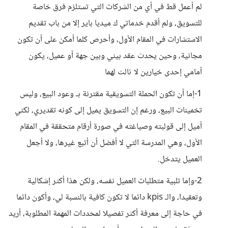
لم أعمل قط في أي من الشركات التي تستلزم فرق خاصة
للتسويق، ولم أقدم خدماتي ك ميديا باير إلا من باب تقديم
الاستشارات في المقام الأول، وأحرص كلما أمكن على أن تكون
مجانية، وحين يحدث عقد بيني وبين جهة أو عميل، يكون
أمامي إحدى خيارين لا ثالث لهما
1-إما أن تكون الحملة التسويقية مقترنة بـ وعود البيع، وليس
تخمينات البيع، ورغم إن التسويق يميل إلى كونه تقديري، لكني
أميل إلى قولبته وصياغته في صورة أرقام متحققة في المقام
الأول، وهي المدرسة التي لا أفضل أن أتبع غيرها، ولا أجعل
العميل يتدخل.
2-وإما تلبية متطلبات العميل نفسه، ولكن هذا أكثر إشكالية
وتعقيدا، والـ kpis دائما لا تكون كافية بالنسبة لي، وأكون دائما
في حاجة إلى معرفة أكثر تفصيلا لمحددات المهمة المطلوبة، أريد