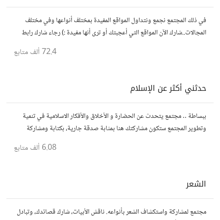
في ذلك المجتمع نجمع ونتداول المواقع المفيدة بمختلف أنواعها وفي مختلف
المجالات..شارك الآن المواقع التي أعجبتك أو ترى أنها مفيدة :) رجاء شارك رابط
مباشر للموقع..المجتمع خاص بالمواقع فقط
72.4 ألف
متابع
حدثني أكثر عن الإسلام
ببساطة .. مجتمع يتحدث عن الحضارة و الأخلاق والأفكار الاسلامية في تنمية
وتطوير المجتمع ستكون مشاركتك هنا بمثابة صدقة جارية، بكتابة ومشاركة
الاحاديث و الدروس التي تود نشرها لنشر الود و المعرفة.
6.08 ألف
متابع
الشعر
مجتمع لمشاركة واستكشاف الشعر بأنواعه. ناقش الأبيات، شارك قصائدك، وتبادل