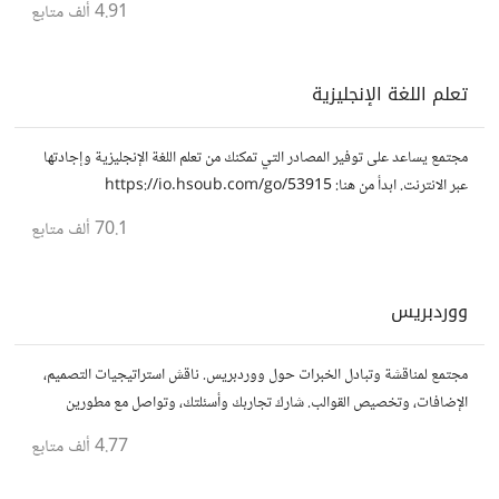
4.91 ألف
متابع
تعلم اللغة الإنجليزية
مجتمع يساعد على توفير المصادر التي تمكنك من تعلم اللغة الإنجليزية وإجادتها
عبر الانترنت. ابدأ من هنا: https://io.hsoub.com/go/53915
70.1 ألف
متابع
ووردبريس
مجتمع لمناقشة وتبادل الخبرات حول ووردبريس. ناقش استراتيجيات التصميم،
الإضافات، وتخصيص القوالب. شارك تجاربك وأسئلتك، وتواصل مع مطورين
ومصممين آخرين.
4.77 ألف
متابع