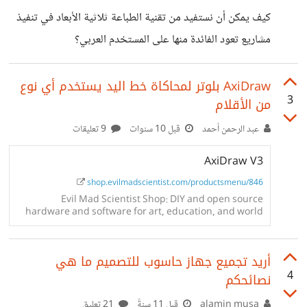
بطاقة شاشة يمكن شراؤها لهذا الجهاز (تكون متوافقة معه ان
كيف يمكن أن نستفيد من تقنية الطباعة ثلاثية الأبعاد في تنفيذ
امكن)؟ أستخدم الجهاز عادة للعب Modded Minecraft :) و
مشاريع تعود الفائدة منها على المستخدم العربي؟
CS : Go مع العلم انه يحدث كراش لماينكرافت لسوء بطاقة
الشاشة (الأصلية من
AxiDraw بلوتر لمحاكاة خط اليد يستخدم أي نوع
3
من الأقلام
عبد الرحمن أحمد
قبل 10 سنوات
9 تعليقات
AxiDraw V3
shop.evilmadscientist.com/productsmenu/846
Evil Mad Scientist Shop: DIY and open source
hardware and software for art, education, and world
domination.
أريد تجميع جهاز حاسوب للتصميم ما هي
4
نصائحكم
alamin musa
قبل 11 سنةً
21 تعليق