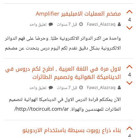
المكتبي؟ اتكلم عن المنافذ الموجودة في Motherboard
وليس تلك الموجودة في مقدمة الحاسوب. السؤال الثاني: هل
مضخم العمليات الامبليفير Amplifier
4
يمكن تغيير معالج الهاتف او اللوحة الام في حال اعوجاج الهاتف
Fawzi_Alazraq
قبل 7 سنوات
تعليق واحد
ام ان قطع الهاتف غير قابلة للتغيير ويجب شراء هاتف جديد؟
واحدة من اكثر الدوائر الالكترونية طلبًا. وحرصًا على فهم الدوائر
ماذا عن معالج الهاتف وحده لو تضرر هل يمكن استبداله؟ شكرا
الالكترونية بشكل دقيق نقدم لكم اليوم درس يتحدث عن مضخم
لكم
العمليات الامبليفير Amplifier – الجزء الأول
https://electronics.tocircuit.com/ar/%D9%85%D8
لاول مرة في اللغة العربية , اطرح لكم دروس في
4
الديناميكة الهوائية وتصميم الطائرات
%B6%D8%AE%D9%85-
%D8%A7%D9%84%D8%B9%D9%85%D9%84%D
Fawzi_Alazraq
قبل 7 سنوات
تعليق واحد
9%8A%D8%A7%D8%AA-amplifier/
الآن يمكنكم قراءة الدرس الاول في الديناميكا الهوائية لتصميم
الطائرات للمهندسين والهواة. http://tocircuit.com/ar/
الديناميكة-الهوائية
بناء ذراع روبوت بسيطة باستخدام الاردوينو
4