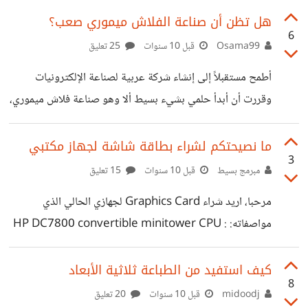
الشريحة أم نظام البت أتمنى من أصحاب الخبرة والتجربة
هل تظن أن صناعة الفلاش ميموري صعب؟
6
المساعدة بإيجاد جواب دقيق.. نوعا ما
Osama99
قبل 10 سنوات
25 تعليق
أطمح مستقبلاً إلى إنشاء شركة عربية لصناعة الإلكترونيات
وقررت أن أبدأ حلمي بشيء بسيط ألا وهو صناعة فلاش ميموري،
ولكن يبقى السؤال هنا -بحكم أني لا أملك الخبرة الكافية في
مجال الكمبيوتر - هل من الصعب صناعة الفلاش ميموري بكامل
ما نصيحتكم لشراء بطاقة شاشة لجهاز مكتبي
3
أجزائها؟ وهل تحتاج إلى مصانع عملاقة لفعل ذلك؟ وما هو
مبرمج بسيط
قبل 10 سنوات
15 تعليق
التخصص المناسب في الجامعة الذي يؤهل لصناعتها؟ أرجو
مرحبا، اريد شراء Graphics Card لجهازي الحالي الذي
الإجابة ولو على سؤال واحد فقط وشكراً لكم
مواصفاته: HP DC7800 convertible minitower CPU :
Intel E8600 3.3 GHZ Ram : 8 GB مع العلم ان معظم
القطع قمت باستبدالها ما عدا الMotherboard فمواصفاته
كيف استفيد من الطباعة ثلاثية الأبعاد
8
الاصلية كانت : CPU : ....... 2.7 GHZ Ram 1 Gb فما افضل
midoodj
قبل 10 سنوات
20 تعليق