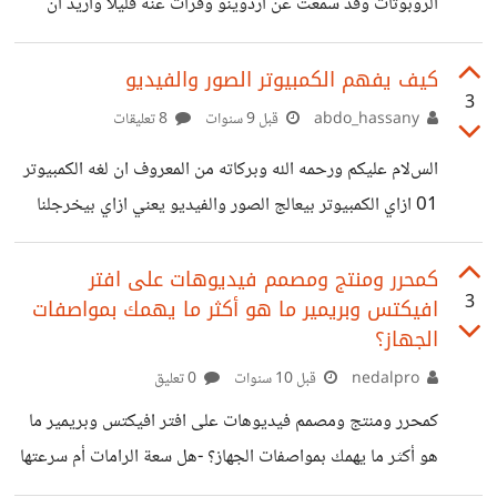
الروبوتات وقد سمعت عن أردوينو وقرأت عنه قليلا واريد ان
اعرف ما هي اللغة البرمجية التي يمكنني استخادمها ؟ لأنني
قرأت عنه و عرفت بأنني يمكن استخدام java و matlab و
كيف يفهم الكمبيوتر الصور والفيديو
3
غيرها ... هل بإمكانكم إخباري باللغة القوية والمناسبة للأردوينو
abdo_hassany
قبل 9 سنوات
8 تعليقات
؟
السﻻم عليكم ورحمه الله وبركاته من المعروف ان لغه الكمبيوتر
01 ازاي الكمبيوتر بيعالج الصور والفيديو يعني ازاي بيخرجلنا
اﻻشكال دي بﻻلوان واﻻصوات وهي في اساسها كهربا
كمحرر ومنتج ومصمم فيديوهات على افتر
3
افيكتس وبريمير ما هو أكثر ما يهمك بمواصفات
الجهاز؟
nedalpro
قبل 10 سنوات
0 تعليق
كمحرر ومنتج ومصمم فيديوهات على افتر افيكتس وبريمير ما
هو أكثر ما يهمك بمواصفات الجهاز؟ -هل سعة الرامات أم سرعتها
-سرعة المعالج أم كاش المعالج -حجم كرت الذاكرة أم نوع ورقم