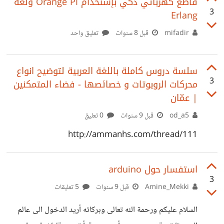
سيلهمك بأفكار جديدة وستتعلم من كل مشروع تطلع عليه فكرة
قاطع كهربائي ذكي بإستخدام Orange PI ولغة
3
Erlang
جديد تنمي مهارتك في عمل مشاريع اردوينو مفيدة ومبتكرة.
https://suar.me/awxy3 جمعت لكم في هذا الموضوع
mifadir
قبل 8 سنوات
تعليق واحد
مجموعة من المقع الرائعة والتي تقدم لك عشرات المشاريع
الجاهزة مع اكوادها وكذلك شرح مفصل لكل خطوة وكل
سلسة دروس كاملة باللغة العربية لتوضيح انواع
المتطتلبات الخاصة بكل مشروع لتنفيذه بنفسك. هناك الكثير من
3
محركات الروبوتات و خصائصها - فضاء المتمكنين
المواقع التي
| عمّان
od_a5
قبل 9 سنوات
0 تعليق
http://ammanhs.com/thread/111
استفسار حول arduino
3
Amine_Mekki
قبل 9 سنوات
5 تعليقات
السلام عليكم ورحمة الله تعالى وبركاته أريد الدخول الى عالم