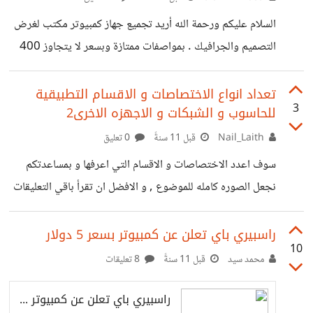
السلام عليكم ورحمة الله أريد تجميع جهاز كمبيوتر مكتب لغرض
التصميم والجرافيك . بمواصفات ممتازة وبسعر لا يتجاوز 400
دولار ما هي نصائحكم ومقترحاتكم . وما هي القطع الأفضل
وذات السعر المناسب . التجميع لا يشمل الشاشة وباقي الملحقات
تعداد انواع الاختصاصات و الاقسام التطبيقية
3
للحاسوب و الشبكات و الاجهزه الاخرى2
. تجميع CPU فقط .
Nail_Laith
قبل 11 سنةً
0 تعليق
سوف اعدد الاختصاصات و الاقسام التي اعرفها و بمساعدتكم
نجعل الصوره كامله للموضوع , و الافضل ان تقرأ باقي التعليقات
لكي لايحدث تكرار . * هناك خمسة اقسام رئيسية ( حسب رأيي )
أ- برامج الحاسوب ب - شبكة الانترنت ج-شبكات الاتصالات د-
راسبيري باي تعلن عن كمبيوتر بسعر 5 دولار
10
ربط البرامج (software) باجهزه (hardware) ه-الوسائل
محمد سيد
قبل 11 سنةً
8 تعليقات
الرئيسية في تكوين و تشغيل الحاسوب و الشبكات و الاجهزه
راسبيري باي تعلن عن كمبيوتر بسعر 5 دولار - صدى التقنية
///////////////////////////////////////////////////////////////