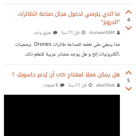
https://asnadstore.com/products/icw/
ما الذي يلزمني لدخول مجال صناعة الطائرات
4
"الدرونز"
marwanSMP
قبل 11 سنةً
تعليق واحد
مذا ينبغي على تعلمه للصناعة طائرات Drones برمجيات
،ألكترونيات إلخ و هل يوجد مصادر عربية للتعلم ذلك.
هل يمكن فعلا لمفتاح usb أن يُدمر حاسوبك ؟
5
akachbat
قبل 11 سنةً
8 تعليقات