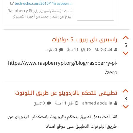
///////////// أ- برامج الحاسوب : 1-تحليل و معالجة الصور : كأن
tech-echo.com/2015/11/raspberr...
أعلنت مؤسسة راسبيري باي Raspberry Pi
تكون image processing , graphic design .... 2-قواعد
اليوم عن إصدار جديد من أجهزة الكمبيوتر
صغيرة الحجم بسعر 5 دولار فقط باسم
البيانات .
راسبيري باي زيرو RASPBERRY PI ZERO
راسبيري باي زيرو بـ 5 دولارات
5
MaGiC44
قبل 11 سنةً
0 تعليق
https://www.raspberrypi.org/blog/raspberry-pi-
zero/
تطبيقى للتحكم بالاردوينو عن طريق البلوتوث
3
ahmed abdulla
قبل 11 سنةً
0 تعليق
لقد قمت بعمل تطبيق بتحكم بالروبوت باستخدام الاردوينو عن
طريق البلوتوث التطبيق على موقع اسناد