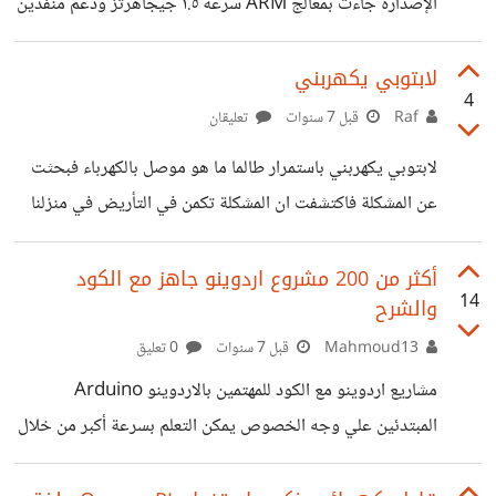
الإصدارة جاءت بمعالج ARM سرعة ١.٥ جيجاهرتز ودعم منفذين
HDMI بقدرة عرض 4K ومنفذ خاص بالشبكات ومنفذين
USB3 السريعة، وخيارات ذاكرة متعددة تصل إلى ٤ جيجا.
لابتوبي يكهربني
4
التفاصيل: https://itwadi.com/raspberry-pi-4 ما رأيكم
Raf
قبل 7 سنوات
تعليقان
بهذه الإصدارة؟ وهل هي مميزة؟
لابتوبي يكهربني باستمرار طالما ما هو موصل بالكهرباء فبحثت
عن المشكلة فاكتشفت ان المشكلة تكمن في التأريض في منزلنا
فهل من حل لأوقف هذا التكهرب باللابتوب فأنا اجلس ساعات
طويلة عليه فأكيد هذا يضرني
أكثر من 200 مشروع اردوينو جاهز مع الكود
14
والشرح
Mahmoud13
قبل 7 سنوات
0 تعليق
مشاريع اردوينو مع الكود للمهتمين بالاردوينو Arduino
المبتدئين علي وجه الخصوص يمكن التعلم بسرعة أكبر من خلال
الإطلاع علي مشاريع جاهزة، الإطلاع علي مشاريع اردوينو جاهزة