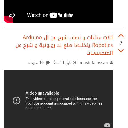
ثلاث ساعات و نصف شرح عن ال Arduino
7
Robotics يتخللها صنع يد روبوتية و شرح عن
المتحسسات
mustafaihssan
قبل 11 سنةً
10 تعليقات