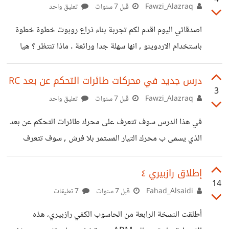
Fawzi_Alazraq
قبل 7 سنوات
تعليق واحد
اصدقائي اليوم اقدم لكم تجربة بناء ذراع روبوت خطوة خطوة
باستخدام الاردوينو , انها سهلة جدا ورائعة . ماذا تنتظر ؟ هيا
انطلق ! لقراءة الدرس باللغة العربية:
http://tocircuit.com/ar/ذراع-روبوت/
درس جديد في محركات طائرات التحكم عن بعد RC
3
https://suar.me/V5EpK
Fawzi_Alazraq
قبل 7 سنوات
تعليق واحد
في هذا الدرس سوف تتعرف على محرك طائرات التحكم عن بعد
الذي يسمى ب محرك التيار المستمر بلا فرش , سوف تتعرف
مكوناته وكيف يعمل ولماذا هو افضل المحركات للطائرات , ماذا
تنتظر؟ هيا انطلق! http://tocircuit.com/ar/محرك-التيار-
إطلاق رازبيري ٤
14
المستمر-بلا-فرش/ https://suar.me/Q0nop
Fahad_Alsaidi
قبل 7 سنوات
7 تعليقات
أطلقت النسخة الرابعة من الحاسوب الكفي رازبيري، هذه