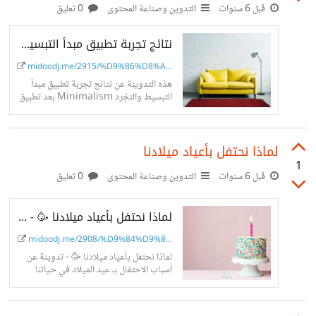
قبل 6 سنوات
التدوين وصناعة المحتوى
0 تعليق
نتائج تجربة تطبيق مبدأ التبسيط والتجّرد Minimalism - بعد مرور عام ونصف - مدونة محمود
midoodj.me/2915/%D9%86%D8%A...
هذه التدوينة عن نتائج تجربة تطبيق مبدأ
التبسيط والتجّرد Minimalism بعد تطبيق
هذا النظام في حياتنا لمدّة عام ونصف وبعض
النصائح الهامة لتطبيقه في حياتك.
لماذا نحتفل بأعياد ميلادنا
1
قبل 6 سنوات
التدوين وصناعة المحتوى
0 تعليق
لماذا نحتفل بأعياد ميلادنا 🥳 - عام - بعض الأسباب والإجابات المفيدة - مدونة محمود
midoodj.me/2908/%D9%84%D9%8...
لماذا نحتفل بأعياد ميلادنا 🥳 - تدوينة عن
أسباب الاحتفال بـ عيد الميلاد في حياتنا
وإجابات مختلفة من عدّة أشخاص بجنسيات
متنوعة - مدونة محمود