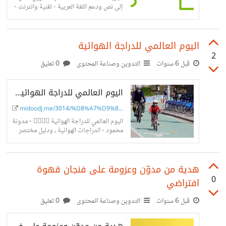
إلى نص ودعم اللغة العربية - تقنية وانترنت -
مدونة محمود قمت بتوثيق تجربتي وكتابة
تلك التدوينة من خلال الأداة...
اليوم العالمي للدراجة الهوائية
2
قبل 6 سنوات
التدوين وصناعة المحتوى
0 تعليق
اليوم العالمي للدراجة الهوائية 🚴‍♀️🚴‍♂️ - مدونة محمود - الدراجات الهوائية
midoodj.me/3014/%D8%A7%D9%8...
اليوم العالمي للدراجة الهوائية 🚴‍♀️🚴‍♂️ - مدونة
محمود - الدراجات الهوائية ، ودليل مختصر
باللغة العربية لمن يريد البدء في ممارسة تلك
الرياضة الرائعة
هدية من مدوّن وعزومة على فنجان قهوة
0
افتراضي
قبل 6 سنوات
التدوين وصناعة المحتوى
0 تعليق