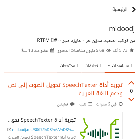
الرئيسية
midoodj
من كوكب الصعيد، مدوّن حر ~ عايزه صبر ~ #RTFM 
5.73 ألف
5.68 مليون مشاهدات المحتوى
عضو منذ
13 سنةً
المساهمات
التعليقات
المجتمعات
تجربة أداة SpeechTexter تحويل الصوت إلى نص
0
ودعم اللغة العربية
قبل 6 سنوات
تقنية
تعليقان
تجربة أداة SpeechTexter تحويل الصوت إلى نص ودعم اللغة العربية - تقنية وانترنت
midoodj.me/3067/%D8%AA%D8%A...
تجربة أداة SpeechTexter تحويل الصوت