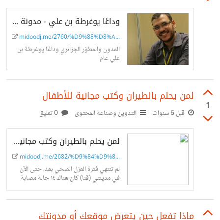
وداعًا يوغرطة بن علي - مدونة محمود عام
midoodj.me/2760/%D9%88%D8%A...
المدون والمطوّر الجزائري وداعًا يوغرطة بن
علي عام
لمن يحلم بالطيران وكتب مجانية للأطفال
1
قبل 6 سنوات
التدوين وصناعة المحتوى
0 تعليق
لمن يحلم بالطيران وكتب مجانية للأطفال
midoodj.me/2682/%D9%84%D9%8...
لم تنتهي فترة العزل الصحي بعد، حتى الآن
في مدينتي (قنا) كان هناك ١٤ حالة مصابة
بالفيروس اللعين كورونا منذ بدء الأزمة،
الجيران وأطفالهم البعض...
ماذا تفعل حين يتعرض موقعك أو مدونتك