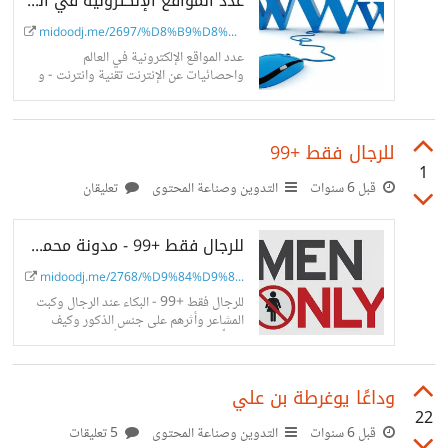
عدد المواقع الإلكترونية في العالم واحصائيات عن الإنترنت - مدونة محمود - احصائيات 2020 للإنترنت
midoodj.me/2697/%D8%B9%D8%A...
عدد المواقع الإلكترونية في العالم
واحصائيات عن الإنترنت تقنية وانترنت - و
عدد مستخدمين الإنترنت في العالم حتى عام
2020 واحصائيات أخرى محدثة بتاريخ
اليوم
للرجال فقط +99
1
قبل 6 سنوات
التدوين وصناعة المحتوى
تعليقان
للرجال فقط +99 - مدونة محمود - عام - البكاء عند الرجال وكبت المشاعر عند الرجال
midoodj.me/2768/%D9%84%D9%8...
للرجال فقط +99 - البكاء عند الرجال وكبت
المشاعر وأثرهم على جنس الذكور وكيف
نتخلّص من كبت المشاعر وأثرها في حياتنا
بشكلي علمي
وداعًا يوغرطة بن علي
22
قبل 6 سنوات
التدوين وصناعة المحتوى
5 تعليقات