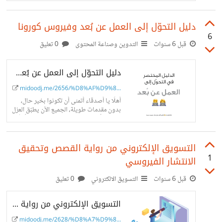
رشّحت فيلم (Official Secrets...
دليل التحوّل إلى العمل عن بُعد وفيروس كورونا
6
قبل 6 سنوات
التدوين وصناعة المحتوى
0 تعليق
دليل التحوّل إلى العمل عن بُعد وفيروس كورونا
midoodj.me/2656/%D8%AF%D9%8...
أهلًا يا أصدقاء أتمنى أن تكونوا بخير حال،
بدون مقدمات طويلة، الجميع الآن يطبّق العزل
الصحي أو يجلس في المنزل ويعمل منه أيضًا
بناء على...
التسويق الإلكتروني من رواية القصص وتحقيق
1
الانتشار الفيروسي
قبل 6 سنوات
التسويق الالكتروني
0 تعليق
التسويق الإلكتروني من رواية القصص وتحقيق الانتشار الفيروسي
midoodj.me/2628/%D8%A7%D9%8...