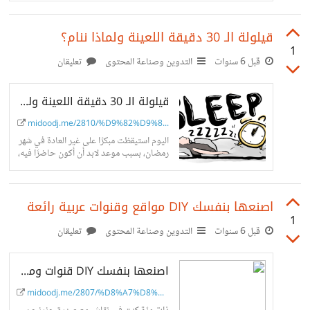
المحتوى الرقمي العربي
قيلولة الـ 30 دقيقة اللعينة ولماذا ننام؟
1
قبل 6 سنوات
التدوين وصناعة المحتوى
تعليقان
قيلولة الـ 30 دقيقة اللعينة ولماذا ننام؟ - مدونة محمود - عام عن تجارب النوم والأوقات الأفضل للنوم
midoodj.me/2810/%D9%82%D9%8...
اليوم استيقظت مبكرًا على غير العادة في شهر
رمضان، بسبب موعد لابد أن أكون حاضرًا فيه،
ويالا الأسف الشخص لم يحترم موعدنا الذي
اتفقنا عليه،...
اصنعها بنفسك DIY مواقع وقنوات عربية رائعة
1
قبل 6 سنوات
التدوين وصناعة المحتوى
تعليقان
اصنعها بنفسك DIY قنوات ومواقع عربية رائعة - مدونة محمود - عام %
midoodj.me/2807/%D8%A7%D8%B...