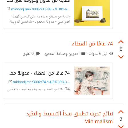
هدية من مدوّن وعزومة على فنجان قهوة افتراضي - مدونة محمود - شخصى
midoodj.me/3006/%D9%87%D8%A...
هدية من مدوّن وعزومة على فنجان قهوة
افتراضي - مدونة محمود - شخصى تدوينة
شخصية عن الهدايا على الإنترنت وبين
المدونين العرب
74 عامًا من العطاء
0
قبل 6 سنوات
التدوين وصناعة المحتوى
0 تعليق
74 عامًا من العطاء - مدونة محمود
midoodj.me/3002/74-%D8%B9%D...
74 عامًا من العطاء - مدونة محمود - شخصى
نتائج تجربة تطبيق مبدأ التبسيط والتجّرد
2
Minimalism