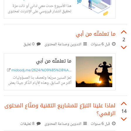
هذا الأسبوع حدث معي لثاني أو ثالث مرّة
تحقيق انتشار فيروسي على الإنترنت لمحتوى
قمت بكتابته ومشاركته مع آخرين على
Twitter والردود والتفاعل انهال علي...
ما تعلمتّه من أبي
2
قبل 6 سنوات
التدوين وصناعة المحتوى
0 تعليق
ما تعلمتّه من أبي
midoodj.me/2624/%D9%85%D8%A...
تمرّ السنين سريًعا وتعصف بنا المسؤوليات
أكثر من السابق، وهذه الأيام اتذّكر جيدًا بعض
الأمور التي تعلمتها من أبي بارك الله في عمره
وصحته وفي...
لماذا علينا التبرّع للمشاريع التقنية وصنّاع المحتوى
14
الرقمي؟
قبل 6 سنوات
التدوين وصناعة المحتوى
8 تعليقات