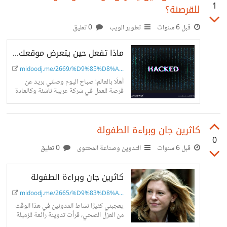
1
للقرصنة؟
قبل 6 سنوات
تطوير الويب
0 تعليق
ماذا تفعل حين يتعرض موقعك أو مدونتك للقرصنة؟
midoodj.me/2669/%D9%85%D8%A...
أهلًا بالعالم! صباح اليوم وصلني بريد عن
فرصة للعمل في شركة عربية ناشئة وكالعادة
قبل الرد عليهم قمت بالإطلاع على الموقع ولم
يعمل مع وبعدها...
كاثرين جان وبراءة الطفولة
0
قبل 6 سنوات
التدوين وصناعة المحتوى
0 تعليق
كاثرين جان وبراءة الطفولة
midoodj.me/2665/%D9%83%D8%A...
يعجبني كثيرًا نشاط المدونين في هذا الوقت
من العزل الصحي، قرأت تدوينة رائعة للزميلة
رُبى عبد من فلسطين وفي نهاية التدوينة