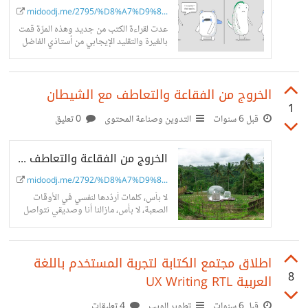
midoodj.me/2795/%D8%A7%D9%8...
عدت لقراءة الكتب من جديد وهذه المرّة قمت
بالغيرة والتقليد الإيجابي من أستاذي الفاضل
عبدالله المهيري، اخترت كتبًا للأطفال، التجربة
حتى الآن أكثر من رائعة...
الخروج من الفقاعة والتعاطف مع الشيطان
1
قبل 6 سنوات
التدوين وصناعة المحتوى
0 تعليق
الخروج من الفقاعة والتعاطف مع الشيطان - مدونة محمود
midoodj.me/2792/%D8%A7%D9%8...
لا بأس، كلمات أردّدها لنفسي في الأوقات
الصعبة، لا بأس، مازالنا أنا وصديقي نتواصل
عبر البريد الإلكتروني، ودار بيننا نقاش مهم
أعتقد واثار فضولي، على...
اطلاق مجتمع الكتابة لتجربة المستخدم باللغة
8
العربية UX Writing RTL
قبل 6 سنوات
تطوير الويب
4 تعليقات