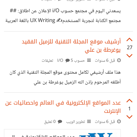
يسعدني اليوم في مجتمع حسوب i/O الإعلان عن اطلاق: ##
مجتمع الكتابة لتجربة المستخدم✍️ UX Writing باللغة العربية
### وكانت هناك عدّة أسباب لإطلاق المجتمع: * ندرة المحتوى
بهذا التخصّص المهني باللغة العربية. * عدم وجود مراجع تناسب
أرشيف موقع المجلة التقنية للزميل الفقيد
27
يوغرطة بن علي
ثقافة وتجربة المستخدم العربي. * وضع أساسيات لهذا التخصّص
المهني الجديد نوعًا ما، يتناسب مع الجمهور العربي. * توفير
قبل 6 سنوات
حسوب I/O
5 تعليقات
نشرة بريدية للمختصّين والمبتدئين في المجال تساعدهم على
هذا ملف أرشيفي لكامل محتوى موقع المجلة التقنية الذي كان
التطوير. > يمكنكم الانضمام إلى المجتمع الآن من خلال مجموعة
أطلقه المرحوم بإذن الله الزميل يوغرطة بن علي
Linkedin >
[@djug]‍ https://ia801402.us.archive.org/27/item
https://www.linkedin.com/groups/8907346/ > كما
s/it-scoop/it-scoop.pdf شكر خاص للزميل طريف ماندو
عدد المواقع الإلكترونية في العالم واحصائيات عن
1
الإنترنت
[@tareef]‍ على أرشفة الموقع قبل توقّفه عن العمل منذ أيام.
المحتوى عالي الجودة وحتمًا سوف تستفيد منه، ولا تنسى
قبل 6 سنوات
تطوير الويب
0 تعليق
مشاركته مع أصدقائك لتكن صدقة جارية على روح الفقيد.