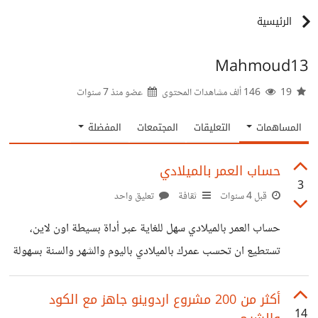
الرئيسية
Mahmoud13
19
146 ألف مشاهدات المحتوى
عضو منذ
7 سنوات
المساهمات
التعليقات
المجتمعات
المفضلة
حساب العمر بالميلادي
3
قبل 4 سنوات
ثقافة
تعليق واحد
حساب العمر بالميلادي سهل للغاية عبر أداة بسيطة اون لاين،
تستطيع ان تحسب عمرك بالميلادي باليوم والشهر والسنة بسهولة
تامة ملء الحقول المخصصة لهذا الأمر. كيفية حساب العمر
بالميلادي ادخل الي : https://www.word-
أكثر من 200 مشروع اردوينو جاهز مع الكود
14