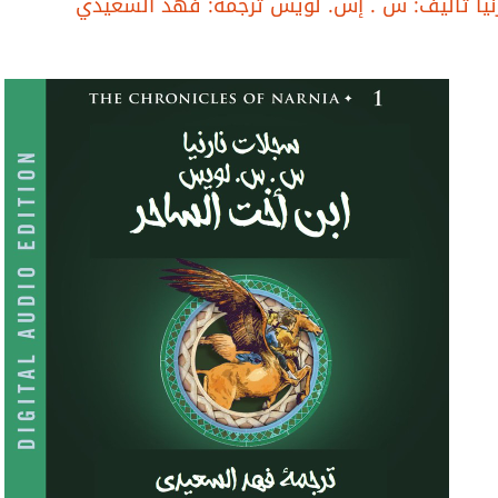
رنيا تأليف: س . إس. لويس ترجمة: فهد السعيدي