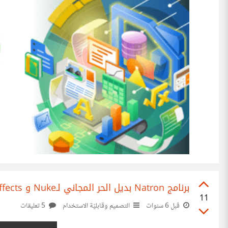
برنامج Natron بديل الحر المجاني لـNuke و Adobe After Effects
11
قبل 6 سنوات
التصميم وقابليّة الاستخدام
5 تعليقات