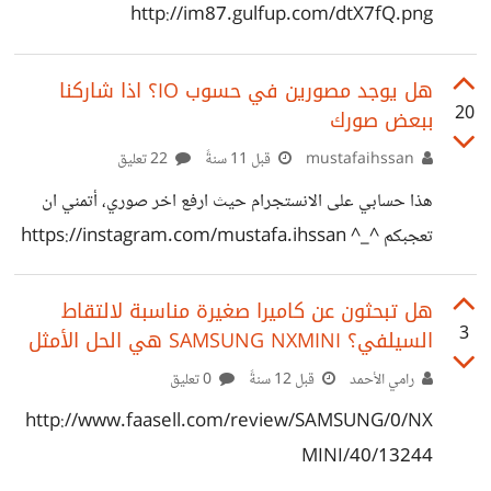
http://im87.gulfup.com/dtX7fQ.png
هل يوجد مصورين في حسوب IO؟ اذا شاركنا
20
ببعض صورك
mustafaihssan
قبل 11 سنةً
22 تعليق
هذا حسابي على الانستجرام حيث ارفع اخر صوري، أتمني ان
تعجبكم ^_^ https://instagram.com/mustafa.ihssan
و اتمني ان تشاركوني بصوركم
هل تبحثون عن كاميرا صغيرة مناسبة لالتقاط
3
السيلفي؟ SAMSUNG NXMINI هي الحل الأمثل
رامي الأحمد
قبل 12 سنةً
0 تعليق
http://www.faasell.com/review/SAMSUNG/0/NX
MINI/40/13244