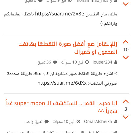
mohammad_hosry
قبل 9 سنوات
0 تعليق
ملك زمان الطيبين https://suar.me/2x8e بانتظار تعليقاتكم
وآرائكم :)
[للإلهام] ضع أفضل صورة التقطها بهاتفك
10
المحمول او كميراك
iouser234
قبل 10 سنوات
36 تعليق
> اشرح طريقة التقاط صور مشابهة ان كان هناك طريقة محددة
صورتي المفضلة: https://suar.me/6dXx
أيا محبي القمر .. لنستكشف الـ super moon غداً
3
سوياً ^^
OmarAlsheikh
قبل 10 سنوات
تعليق واحد