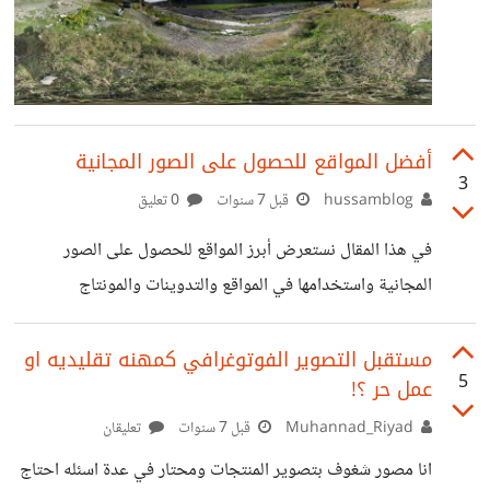
أفضل المواقع للحصول على الصور المجانية
3
hussamblog
قبل 7 سنوات
0 تعليق
في هذا المقال نستعرض أبرز المواقع للحصول على الصور
المجانية واستخدامها في المواقع والتدوينات والمونتاج
والتصاميم المطبوعة.. الخ، وأشهرها مواقع Pixabay و Pexels
حيث لا يتطلب استخدامهما ذكر مصدر الصورة.
مستقبل التصوير الفوتوغرافي كمهنه تقليديه او
5
عمل حر ؟!
https://hussam.blog/free-images
Muhannad_Riyad
قبل 7 سنوات
تعليقان
انا مصور شغوف بتصوير المنتجات ومحتار في عدة اسئله احتاج