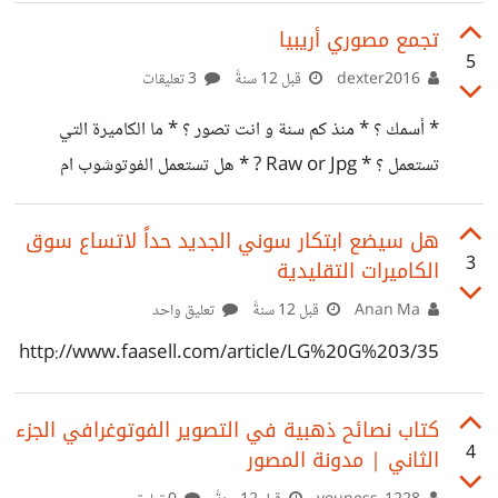
تجمع مصوري أريبيا
5
dexter2016
قبل 12 سنةً
3 تعليقات
* أسمك ؟ * منذ كم سنة و انت تصور ؟ * ما الكاميرة التي
تستعمل ؟ * Raw or Jpg ? * هل تستعمل الفوتوشوب ام
تكتفي في اللايت روم ؟ * ما العدسات التي لديك ؟ * روابط
حساباتك في (flickr - instagram - 500px )
هل سيضع ابتكار سوني الجديد حداً لاتساع سوق
3
الكاميرات التقليدية
Anan Ma
قبل 12 سنةً
تعليق واحد
http://www.faasell.com/article/LG%20G%203/35
كتاب نصائح ذهبية في التصوير الفوتوغرافي الجزء
4
الثاني | مدونة المصور