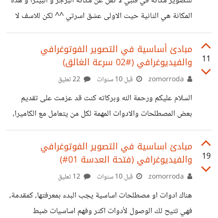
للتصوير مكانة في قلبي لا تقل عن مكانة البرجر و البيتزا و هذه
المكانة هي الثانية حيث الاولى عشق اسرتي ^^ لكن للاسف لا
امتلك الامكانيات. لا الوقت لتطويرها فكل صوري بكاميرا الهاتف
لندخل في صلب الموضوع .. منذ سنة حين ظهور خاصية القمر
مبادئ أساسية في التصوير الفوتوغرافي
11
والفيديوغرافي (#02 سرعة الغالق)
الدموي حرصت كل الحرص على ترك مذاكرتي و الاتجاه لمراقبة
القمر بدواتي المتواضعة فكانت النتيجة :
zomorroda
قبل 10 سنوات
22 تعليق
https://www.instagram.com/p/8J86XIJEQg/?
السلام عليكم ورحمة الله وبركاته كنت قد عزمت على تقديم
taken-by=omar3li01
بعض المصطلحات والادوات المهمة لكل من يتعامل مع الكاميرا،
https://www.instagram.com/p/8KCeTopEbb/?
وقد بدأت بالفعل بشرح (فتحة العدسة ) هنا:
taken-by=omar3li01
https://io.hsoub.com/go/47522 واستكمالاً لما بدأت به
مبادئ اساسية في التصوير الفوتوغرافي
https://www.instagram.com/p/8KFuOZJESH/?
19
والفيديوغرافي (فتحة العدسة 01#)
سأقوم في هذا الموضوع بتلخيص مفهوم (سرعة الغالق). --------
taken-by=omar3li01 (الصور بالترتيب لمراحل احمراره)
# سرعة الغالق (Shutter speed ) هي المدة التي يكون فيها
zomorroda
قبل 10 سنوات
12 تعليق
ولدي القليل من الصور العشوائية هنا :
غالق الكاميرا مفتوحًا، "وطول تلك المدة يكون المشهد الذي
هناك ادوات او مصطلحات اساسية يجب البدء بمعرفتها، كمقدمة،
https://www.instagram.com/p/-jlMkzpERn/?
تلتقطه الكاميرا ظاهرًا للحساس " ،ان سرعة الغالق تؤثر كثيراً في
فهي تتيح لك الوصول لأدوات اكثر وفهم اساسيات ضبط