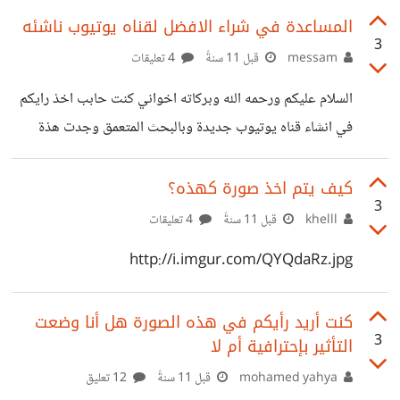
المساعدة في شراء الافضل لقناه يوتيوب ناشئه
3
messam
قبل 11 سنةً
4 تعليقات
السلام عليكم ورحمه الله وبركاته اخواني كنت حابب اخذ رايكم
في انشاء قناه يوتيوب جديدة وبالبحث المتعمق وجدت هذة
الادوات واود ان اخذ رايكم فيها اولا الكاميرا : Canon Eos 7D
+ 18 - 135 Lens ثانيا المايك : Rode videomic pro
كيف يتم اخذ صورة كهذه؟
3
compact vmp shotgun استاند : Manfrotto compact
khelll
قبل 11 سنةً
4 تعليقات
advanced aluminum كارت ميموري : Sandisk
http://i.imgur.com/QYQdaRz.jpg
Extreme pro 128GB Uhs -1 اود ان اعرف رايكم في هذة
المكونات وهل يوجد بديل افضل بنفس المزانيه وما الاشياء
كنت أريد رأيكم في هذه الصورة هل أنا وضعت
الاخر التي تنقصني لبدء قناه
3
التأثير بإحترافية أم لا
mohamed yahya
قبل 11 سنةً
12 تعليق