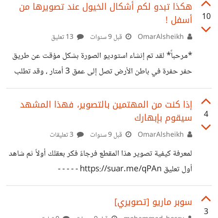
من القواعد التأسيسية... لقد بدأت السلسلة "الافضل تسميتها
هكذا تبدو لكم أشكال الخيول عند تصويرها من
10
أسفل !
سُليْسلة" بشرح مصطلحين مهمين هما *( فتحة العدسة وسرعة
الغالق)* وهنا سأكمل شرح الايزو او التعريض، وبهذا نكمل اهم
OmarAlsheikh
قبل 9 سنوات
13 تعليق
ثلاث مصطلحات، مما يمكنني من شرح قاعدة اساسية تشمل هذه
*مرحباً* لقد تم إنشاء استوديو الصورة بشكل مؤقت عن طريق
المصطلحات الثلاثة وهي *"مثلث التعريض"*.. والذي سيكون
حفر حفرة في باطن الأرض تصل إلى عمق 3 أمتار ، وقد تطلب
دوره بعد هذه المساهمة بإذن الله... #####المساهمات السابقة :
منه الكثير من التخطيط لمدة تجاوزت الشهرين ، والعمل
https://io.hsoub.com/go/47522
والتنسيق وتكليف أكثر من 40 شخص في هذا العمل. كواليس
إذا كنت من المهتمين بالتصوير، فهذا المشهد
https://io.hsoub.com/go/48586 لندخل
4
سيقوم بإبهارك
هذا المشروع https://youtu.be/MDUZnuGYKoA
https://suar.me/n5gM
OmarAlsheikh
قبل 9 سنوات
3 تعليقات
لمعرفة كيفية تصوير هذا المقطع فرجاءً فكر بعقلك أولاً ثم شاهد
أول تعليق https://suar.me/qPAn - - - - -
سوبر ماريو [تصويري]
3