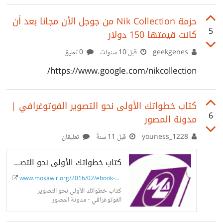
للانستقرام اريد المساعدة منكم في الادوات اللي احتاجها علما
باني لا اجيد اي شي في التصوير ولايوجد كاميرا ايضا :)
حزمة Nik Collection من جوجل الأن مجانا بعد أن
5
كانت قيمتها 150 دولار
الميزانية ( 500 دولار تقريبا بحد أقصى )
geekgenes
قبل 10 سنوات
0 تعليق
https://www.google.com/nikcollection/
كتاب خطواتك الأولى نحو التصوير الفوتوغرافي |
6
مدونة المصور
youness_1228
قبل 11 سنةً
تعليقان
كتاب خطواتك الأولى نحو التصوير الفوتوغرافي
www.mosawir.org/2016/02/ebook-fi...
كتاب خطواتك الأولى نحو التصوير
الفوتوغرافي - مدونة المصور