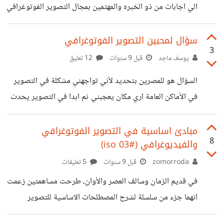
الي اجابات من ذو الخبره والمهتمين بمجال التصوير الفوتوغرافي
وخصوصا تخصص تصوير المنتجات هل مطلوب في سوق العمل
كعمل حر او كعمل تقليدي في شركه ما ؟ هل احتاج لتعلم شئ
سؤال لمحبين التصوير الفوتوغرافي
3
اضافي مع تصوير المنتجات ام اتقنه واتعمق فيه اكثر؟ ما الاشياء
يوسف ماجد
قبل 9 سنوات
12 تعليق
المفترض التركيز عليها في هذا المجال ؟ هل هذا التخصص
السؤال هو للمصرين بتحديد لأني تواجهني مشكلة في التصوير
يؤهلني لايجاد فرص عمل دائمه براتب جيد؟ هل احتاج لاتقان
في الأماكن العامة اري مكان يعجبني ثم ابدا في التصوير يحدث
برامج اخري غير الفوتوشوب واللايت روم كبرامج مساعده
مشكلة بين وبين الناس في المكان وكان يريد كاميرات التصوير
وأراد انا احذف الصور ماذا لو كانت انت ماذا سوف تفعل؟
مبادئ اساسية في التصوير الفوتوغرافي
8
والفيديوغرافي (#03 iso)
والسؤال الأهم كيف تصور شئ في ايمكان أعجبك؟ وشكرا على
المساعدة
zomorroda
قبل 9 سنوات
5 تعليقات
في قديم الزمان وسالف العصر والأوان، طرحت مساهمتين زعمت
انهما جزء من سلسلة لشرح المصطلحات الاساسية للتصوير
(الفوتوغرافي والفيديوغرافي) حيث انهما يشتركان في الكثير