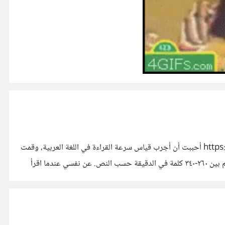
عطفا على موضوع "تعلم مهارة القراءة السريعة | مجموعة نصائح يمكنك اتباعها لتحسين سرعة قراءتك" https://io.hsoub.com/go/47034 أحببت أن أجرب قياس سرعة القراءة في اللغة العربية، وقمت
بعدة تجارب على نصوص مختلفة باستخدام هذا الرابط: http://www.maharty.com/ReadSpeed.aspx فتراوحت السرعة مع الفهم بين ٢٦٠-٣٤٠ كلمة في الدقيقة حسب النص. عن نفسي عندما اقرأ
جليزية باستخدام هذا الرابط: