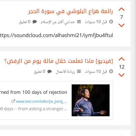
رائعة هزاع البلوشي في سورة الحجر
7
قبل 10 سنوات
حدثني أكثر عن الإسلام
0 تعليق
ttps://soundcloud.com/alhashmi21/iymfjbu4ftul
[فيديو] ماذا تعلمت خلال مائة يوم من الرفض؟
12
قبل 10 سنوات
ريادة الأعمال
0 تعليق
rned from 100 days of rejection
www.ted.com/talks/jia_jiang_...
00 days -- from asking a stranger...