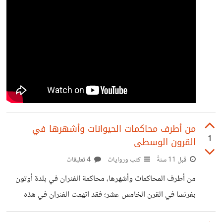
القراءة الثانية كانت متأنية، الشيء المدهش الذي لاحظته مقارنة
مع قرائتي الأولى هو أنني لم أفهم بشكل سليم الكثبر من أفكار
الكاتب خصوصا
من أطرف محاكمات الحيوانات وأشهرها في
1
القرون الوسطى
قبل 11 سنةً
كتب وروايات
4 تعليقات
من أطرف المحاكمات وأشهرها، محاكمة الفئران في بلدة أوتون
بفرنسا في القرن الخامس عشر؛ فقد اتهمت الفئران في هذه
القرية بالتجمهر في الشوارع بشكل مزعج مقلق للراحة. وتقدم