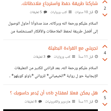
شاركنا طريقة حفظ واسترجاع ملاحظاتك.
2
قبل 10 سنوات
كتب وروايات
5 تعليقات
السلام عليكم ورحمة الله وبركاته، منذ مدةوأنا أحاول الوصول
إلى أفضل طريقة لحفظ الملاحظات والأفكار المستخلصة من
الكتب، البعض يقوم بحفظها في ظهر الكتاب والبعض الاخر يقوم
بأخذ الصور... حاليا أستعمل دفتر من الحجم الكبير كما في
تجربتي مع القراءة البطيئة
4
الصورة (مع القهوة :) طبعا) https://suar.me/9lJX ماذا
قبل 11 سنةً
كتب وروايات
3 تعليقات
عنكم؟
السلام عليكم ورحمة الله، بعد قرائتي للكثبر من التعليقات
الإيجابية حو ل رواية *الخيميائي* للروائي *باولو كويلهو* ،
تحمست لقرائتها، فور انتهائي من قرائتها خلال مدة وجيزة لم
أجد الرواية ملهمة كما يقول الكثير ،وجدت نفسي مضطرا لقراءة
هل يمكن فعلا لمفتاح usb أن يُدمر حاسوبك ؟
5
الرواية مرة أخرى لكي أستغل وقت تنقلي إلى العمل و السبب
قبل 11 سنةً
هاردوير والكترونيات
8 تعليقات
الاخر تركيزي على اكتساب مصطلحات جديدة للغة الفرنسية.