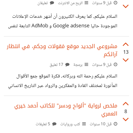
قبل 9 سنوات
الربح من الانترنت
تعليقان
السلام عليكم، كما يعرف الكثيرون أن أشهر خدمات الإعلانات
الموجودة حاليا Google adsense و AdMob التابعة لنفس
الشركة أيضا. سؤالي هل توجد وسائل جادة منافسة يمكن
الإعتماد عليها؟ سيقول بعضهم لماذا لا تجرب الخدمات المذكورة،
مشروعي الجديد موقع مَقولات وحِكم، في انتظار
13
آرائكم
حسب أهل التجربة هنالك الكثير من المساوئ كظهور الإعلانات
المخالفة للشريعة الإسلامية (إعلانات الخمور، القمار..) حيث
قبل 9 سنوات
برمجة
17 تعليق
لايمكنك التحكم بها 100% *أتمنى لو يشاركنا أحدهم تجربته
السلام عليكم رحمة الله وبركاته، فكرة الموقع جمع الأقوال
في هذا المجال*
المأثورة لمختلف القادة والمفكرين والرواد عبر التاريخ الانساني
يتم عرضها على شكل عبارات موجزة بهدف الاستفادة من تجارب
الآخرين واقتفاء الحكمة منها. الموقع حاليا يحتوي على
ملخص لرواية "ألواح ودسر" للكاتب أحمد خيري
8
العمري
**2690** مقولة ل **874** شخصية في مختلف
التصنيفات . **المميزات:** * بساطة التصميم * عرض مقولة
قبل 10 سنوات
كتب وروايات
5 تعليقات