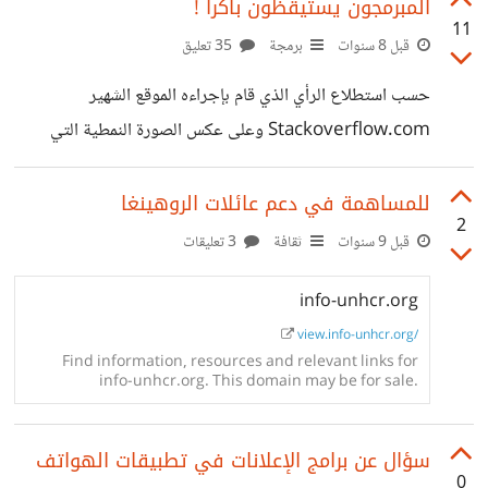
https://www.daolf.com/posts/best-
المبرمجون يستيقظون باكرا !
11
programming-books
قبل 8 سنوات
برمجة
35 تعليق
حسب استطلاع الرأي الذي قام بإجراءه الموقع الشهير
Stackoverflow.com وعلى عكس الصورة النمطية التي
تدعي ان المبرمجون كائنات ليلية :) جاء بيان أن حوالي %29
من المبرمجون يستيقظون مابين 7 - 8 صباحا و %28 مابين 6-
للمساهمة في دعم عائلات الروهينغا
2
7 صباحا. https://suar.me/PEAM0 **من وجهة نظري
قبل 9 سنوات
ثقافة
3 تعليقات
وكتحليل بسيط أظن أن غالبية المبرمجون يعتبرون أن البرمجة
info-unhcr.org
هواية أكثر حرفة يسترزقون منها وبالتالي يبدأون يومهم أكثر
حماسة وتشوقا للجديد. و هذا جاء واضحا في أحد الأسئلة حيث
view.info-unhcr.org/
Find information, resources and relevant links for
أن أكثر من %80 من الأشخاص الذين تم استجوابهم
info-unhcr.org. This domain may be for sale.
سؤال عن برامج الإعلانات في تطبيقات الهواتف
0