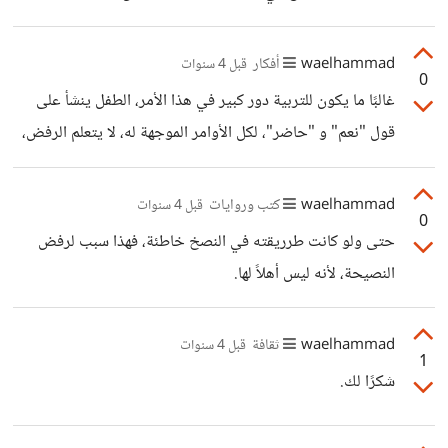
في تفريغ الهم والكبت، وتخفيف ضغوط الحياة، وأنا من هؤلاء
الناس، الرياضى أنقذت حياتي في فترة ما، ليس بسبب ما تقدمه
waelhammad
أفكار
قبل 4 سنوات
0
على الجانب البدني والنفسي فقط، بل كل جوانب الحياة، عند
غالبًا ما يكون للتربية دور كبير في هذا الأمر، الطفل ينشأ على
ممارسة الرياضة تجد أنك تستطيع العمل بشكل جيد، والمذاكرة
قول "نعم" و "حاضر"، لكل الأوامر الموجهة له، لا يتعلم الرفض،
بشكل فعال، وتصبح أكثر انتاجية، لها مفعول السحر بدون مبالغة.
حتى لو تجرأ في مرة ورفض القيام بشيء ما، تكون العواقب
وما هي الرياضات التي ترشحوها لغيركم "
وخيمة! لذلك فيما بعد يتجنب الصدام الناتج عن قول لا، حتى
waelhammad
كتب وروايات
قبل 4 سنوات
0
ولو كان القيام بالأمر على غير رغبته.
حتى ولو كانت طرريقته في النصخ خاطئة، فهذا سبب لرفض
النصيحة، لأنه ليس أهلاً لها.
waelhammad
ثقافة
قبل 4 سنوات
1
شكرًا لك.