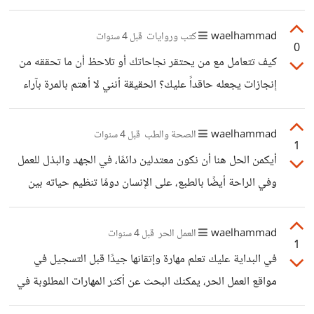
الإنسان السليمة، أنه لا يحب الأذى ويريد دفع الأذى عن غيره،
لذلك ترى الجميع أعجب بفعل الشاب، وتمنى الجميع أن يكون
waelhammad
كتب وروايات
قبل 4 سنوات
0
مكانه حتى بعد رؤية الضرر الناتج عن التصرف، وحتى من لا
كيف تتعامل مع من يحتقر نجاحاتك أو تلاحظ أن ما تحققه من
يستطيع فعل مثل هذا الموقف بسبب الخوف أو غيره، هو في
إنجازات يجعله حاقداً عليك؟ الحقيقة أنني لا أهتم بالمرة بآراء
داخله يتمنى لو كان يستطيع. فـ حتى لو كان الإنسان يحاول أن
الناس في كل ما يتعلق بي، وهذا منذ الصغر، لا أرى أي قيمة لكلام
يتبع نهج بنتام، هناك
الناس عني، نادرًا ما يتحدث شخص عن غيره بحيادية ونظرة
waelhammad
الصحة والطب
قبل 4 سنوات
1
فعلية للواقع، الناس يتحدثون بما في داخلهم وليس ما يرونه
أيكمن الحل هنا أن نكون معتدلين دائمًا، في الجهد والبذل للعمل
منك، لذلك في كل الأحوال فلن يعجب بك الناس، إلا إن كنت على
وفي الراحة أيضًا بالطبع، على الإنسان دومًا تنظيم حياته بين
هواهم كما يقال.
العمل والراحة، حتى لا يحدث تقصير في أي منهما. وكيف يقدِّر
الإنسان هذا الأمر ؟ الموضوع نسبي للغاية بين شخص وآخر،
waelhammad
العمل الحر
قبل 4 سنوات
1
أعرف أشخاص لا يمكنهم البقاء في المنزل ليوم واحد، ويعُد
في البداية عليك تعلم مهارة وإتقانها جيدًا قبل التسجيل في
الساعات للعودة للعمل في اليوم التالي، لا أعرف ما الاسباب التي
مواقع العمل الحر، يمكنك البحث عن أكثر المهارات المطلوبة في
قد تجعل شخص يكره الراحة، هل عرفتي شخص هكذا من قبل؟،
العمل الحر على الانترنت وقم باختيار المهارة الأنسب لقدراتك