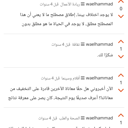
waelhammad
ريادة الأعمال
قبل 4 سنوات
0
لا يوجد اختلاف بيننا، إطلاق مصطلح ما لا يعني أن هذا
المصطلح مطلق، لا يوجد في الحياة ما هو مطلق بدون
استثنائات. وإنما اعتمدت في حديثي، على أن الوظيفة التقليدية
"غالبًا" ما تمثل دخل شهري مضمون للعاملين بها، على عكس باقي
waelhammad
ثقافة
قبل 4 سنوات
1
المجالات الأخرى.
شكرًا لك.
waelhammad
أفلام وسينما
قبل 4 سنوات
1
الآن أخبروني هل حقًا معاناة الآخرين قادرة على التخفيف من
معاناتنا؟ أعرف صديقًا يوم النتيجة، كان يصر على معرفة نتائج
زملائة قبل معرفة نتيجته، ويقول دائمًا "لما أشوف فلان وفلان
شايلين مواد، لو شوفت نتيجتي وشيلت السنة كلها عادي المهم
waelhammad
الصحة والطب
قبل 4 سنوات
1
مش لوحدي"، وهذا منطق الكثير من الناس باختلاف الشكل،