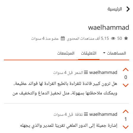
الرئيسية
waelhammad
50
5.15 ألف مشاهدات المحتوى
عضو منذ
4 سنوات
المساهمات
التعليقات
المجتمعات
waelhammad
الشعر
قبل 4 سنوات
0
هل ترون كبير فائدة للقراءة بالطبع القراءة لها فوائد عظيمة،
ويمكنك ملاحظتها بسهولة، مثل تحفيز الدماغ والتخفيف من
التوتر وزيادة المعرفة وتقوية الذاكرة، وأيضًا تمنحك طرقًا جديدة
للتفكير، يتسع الأفق مع المعلومات الجديدة، والكتب تمدك بكم
waelhammad
ثقافة
قبل 4 سنوات
1
كبير من المعلومات في وقت قصير ومختصر، وغير ذلك فهي
إشارة جميلة إلى الدور الملغي تقريبًا للمدير والذي يجهله
الاستغلال الأمثل للوقت، بدلًا من إضاعته في تصفح وسائل