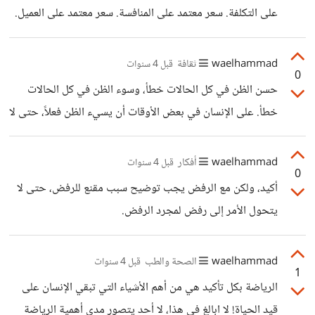
ينبغي للمشاهدة أن تدوم طول اليوم، والإنتقال من مبارة إلى
على التكلفة. سعر معتمد على المنافسة. سعر معتمد على العميل.
أخرى، في هذه الحالة تكون المباريات هدر للعمر بالفعل.
عند بند السعر بناءًا على التكلفة: تقوم بتحديد التكلفة النهائية
للمنتج، والتكلفة النهائية هنا لا تعني تكلفة الإنتاج فقط، وإنما
waelhammad
ثقافة
قبل 4 سنوات
0
التكلفة النهائية للمنتج عندما يكون جاهز بالكامل للعرض أمام
حسن الظن في كل الحالات خطأ، وسوء الظن في كل الحالات
العملاء، سواء كانت تكلفة تغليف أو نقل أو غيره، وبعد تحديد
خطأ. على الإنسان في بعض الأوقات أن يسيء الظن فعلاً، حتى لا
التكلفة ننتقل للخطوة التالية. سعر معتمد على المنافسة: تقوم
يتورط في المشاكل، في هذه الحالة سوء الظن يقي الإنسان من
بدراسة كل المنافسين في نفس المجال، ونفس الخدمة، والدراسة
متاعب كثيرة. ولكن لا يصح أن يكون هذا مبدأ الإنسان في كل
waelhammad
أفكار
قبل 4 سنوات
لا
0
الأوقات.
أكيد، ولكن مع الرفض يجب توضيح سبب مقنع للرفض، حتى لا
يتحول الأمر إلى رفض لمجرد الرفض.
waelhammad
الصحة والطب
قبل 4 سنوات
1
الرياضة بكل تأكيد هي من أهم الأشياء التي تبقي الإنسان على
قيد الحياة! لا ابالغ في هذا، لا أحد يتصور مدى أهمية الرياضة