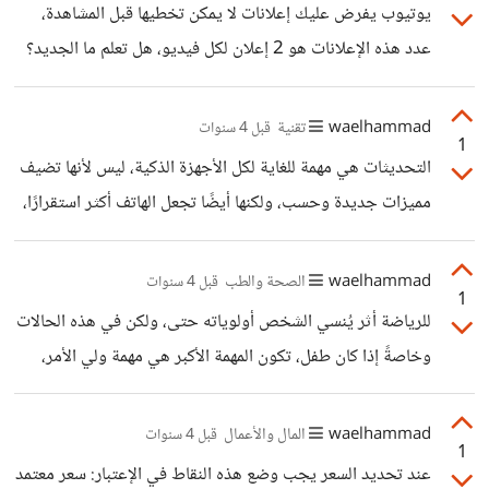
يمكنك قراءة الكثير من الكتب ومعرفة كم هائل من المعلومات،
يوتيوب يفرض عليك إعلانات لا يمكن تخطيها قبل المشاهدة،
ولكنك لا تستطيع تطبيق هذه المعلومات على أرض الواقع في
عدد هذه الإعلانات هو 2 إعلان لكل فيديو، هل تعلم ما الجديد؟
عملك! تجد فجوة كبيرة بين الواقع النظري والعملي، لذلك عليك
هناك مقترح يتم دراسته حاليًا في يوتيوب لزيادة عدد الإعلانات
دراسة المجال من خلال دورة مقدمة من مختص في مجال
التي لا يمكن تخطيها إلى 5 إعلانات! ليس يوتيوب فقط، كل
waelhammad
تقنية
قبل 4 سنوات
1
مواقع التواصل الإجتماعي وغيرها، تعتمد على الإعلانات بشكل
التحديثات هي مهمة للغاية لكل الأجهزة الذكية، ليس لأنها تضيف
أساسي في زيادة دخل المنصة وصناع المحتوى، كلما زادت
مميزات جديدة وحسب، ولكنها أيضًا تجعل الهاتف أكثر استقرارًا،
الإعلانات زاد الربح، أو يمكنك الإستغناء عن كل هذا وشراء
وتزيد من معدل الآمان وذلك من خلال سد الثغرات التي يكتشفها
النسخة المدفوعة، لأنه لا يوجد شيء بالمجان كما يعتقد الناس.
المخترقين كل فترة، فلا يمكن لأي شركة تريد استمرار هواتفها
waelhammad
الصحة والطب
قبل 4 سنوات
ولكن
1
العمل لمدة سنوات الأستنغناء عن التحديثات الدورية. والهاتف
للرياضة أثر يُنسي الشخص أولوياته حتى، ولكن في هذه الحالات
الآن لا يقتصر دوره على ما ذكرته فقط، بل هنالك نسبة ليست
وخاصةً إذا كان طفل، تكون المهمة الأكبر هي مهمة ولي الأمر،
بالقليلة تعمل من خلال الهاتف، وتدرس من خلال الهاتف، وتتسوق
لتنظيم حياة الطفل بين ممارسة الرياضة والدراسة وغيره..
من خلال الهاتف، كل شيء يتم الآن من خلال الهاتف
متابعة المباريات بشكل معقول من الأمور الإيجابية جدًا، مجرد
waelhammad
المال والأعمال
قبل 4 سنوات
1
مشاهدة فريقك المفضل يشعرك بشعور جيد طوال اليوم، ولكن لا
عند تحديد السعر يجب وضع هذه النقاط في الإعتبار: سعر معتمد