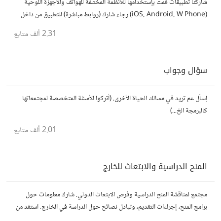
شاركنا تطبيقات قمت بإستخدامها للأنظمة المختلفة للهواتف والأجهزة اللوحية
(iOS, Android, W Phone) رجاء شارك (روابط مباشرة) للتطبيق من داخل
المتجر..إلا في حالة وجود عدة تطبيقات أو شرح مطول شاركها كموضوع
2.31 ألف
متابع
سؤال وجواب
اِسأل عم تريد في مسالك الحياة الأخرى. (أتركوا الأسئلة المتخصصة لمجتمعاتها
كالبرمجة الخ...)
2.01 ألف
متابع
المنح الدراسية والابتعاث للخارج
مجتمع لمناقشة المنح الدراسية وفرص الابتعاث الدولي. شارك معلومات حول
برامج المنح، إجراءات التقديم، وتبادل نصائح حول الدراسة في الخارج. استفد من
تجارب الآخرين وشارك تجربتك.