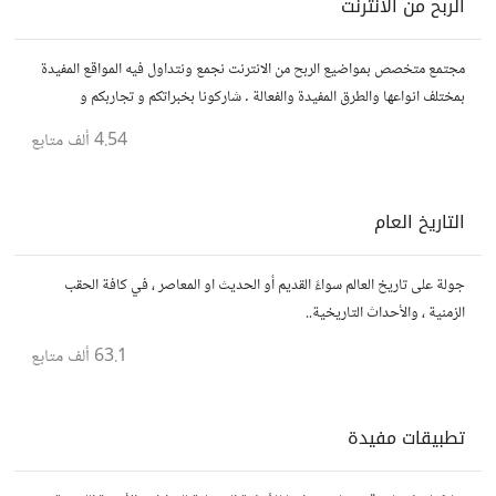
الربح من الانترنت
مجتمع متخصص بمواضيع الربح من الانترنت نجمع ونتداول فيه المواقع المفيدة
بمختلف انواعها والطرق المفيدة والفعالة . شاركونا بخبراتكم و تجاربكم و
استفساراتكم و أرائكم.
4.54 ألف
متابع
التاريخ العام
جولة على تاريخ العالم سواءً القديم أو الحديث او المعاصر ، في كافة الحقب
الزمنية ، والأحداث التاريخية..
63.1 ألف
متابع
تطبيقات مفيدة