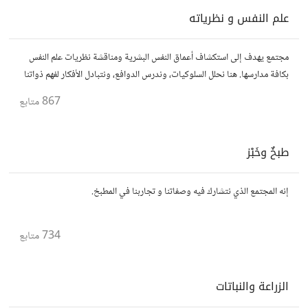
علم النفس و نظرياته
مجتمع يهدف إلى استكشاف أعماق النفس البشرية ومناقشة نظريات علم النفس
بكافة مدارسها. هنا نحلل السلوكيات، وندرس الدوافع، ونتبادل الأفكار لفهم ذواتنا
والآخرين بشكل أفضل. انضم إلينا في هذه الرحلة المعرفية!
867
متابع
طبخٌ وخَبْز
إنه المجتمع الذي نتشارك فيه وصفاتنا و تجاربنا في المطبخ.
734
متابع
الزراعة والنباتات