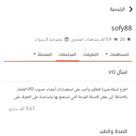
الرئيسية
sofy88
20
5.9 ألف مشاهدات المحتوى
عضو منذ
3 سنوات
المساهمات
التعليقات
المجتمعات
المفضلة
اسأل I/O
اطرح اسئلة مثيرة للتفكير وأجب على استفسارات أعضاء حسوب I/O العامة,
بالاضافة إلى بعض الاسئلة المرحة التي تستمتع بها وتساعدك على التعرف على
افكار المتابعين. الفكرة مأخوذة من مجتمع AskReddit
9.67 ألف
متابع
الصحة والطب