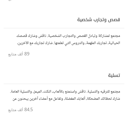
قصص وتجارب شخصية
مجتمع لمشاركة وتبادل القصص والتجارب الشخصية. ناقش وشارك قصصك
الحياتية، تجاربك الملهمة، والدروس التي تعلمتها. شارك تجاربك مع الآخرين،
واستفد من قصصهم لتوسيع آفاقك.
89 ألف
متابع
تسلية
مجتمع للترفيه والتسلية. ناقش واستمتع بالألعاب، النكت، الميمز، والتسلية العامة.
شارك لحظاتك المضحكة، ألعابك المفضلة، وتفاعل مع أعضاء آخرين يبحثون عن
المتعة والمرح.
84.5 ألف
متابع