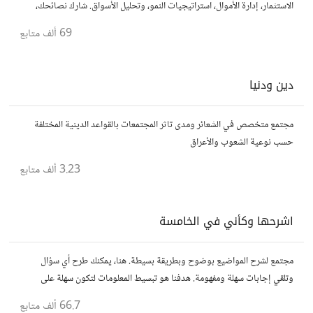
الاستثمار، إدارة الأموال، استراتيجيات النمو، وتحليل الأسواق. شارك نصائحك،
تجاربك، وأسئلتك، وتواصل مع محترفين ورجال أعمال آخرين.
69 ألف
متابع
دين ودنيا
مجتمع متخصص في الشعائر ومدى تاثر المجتمعات بالقواعد الدينية المختلفة
حسب نوعية الشعوب والأعراق
3.23 ألف
متابع
اشرحها وكأني في الخامسة
مجتمع لشرح المواضيع بوضوح وبطريقة بسيطة. هنا، يمكنك طرح أي سؤال
وتلقي إجابات سهلة ومفهومة. هدفنا هو تبسيط المعلومات لتكون سهلة على
الجميع، تمامًا كما لو كنت في الخامسة من عمرك.
66.7 ألف
متابع