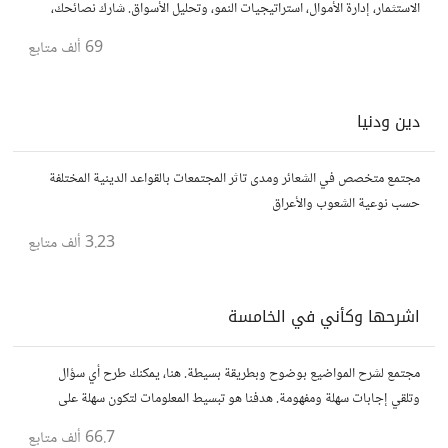
الاستثمار، إدارة الأموال، استراتيجيات النمو، وتحليل الأسواق. شارك نصائحك،
تجاربك، وأسئلتك، وتواصل مع محترفين ورجال أعمال آخرين.
69 ألف
متابع
دين ودنيا
مجتمع متخصص في الشعائر ومدى تاثر المجتمعات بالقواعد الدينية المختلفة
حسب نوعية الشعوب والأعراق
3.23 ألف
متابع
اشرحها وكأني في الخامسة
مجتمع لشرح المواضيع بوضوح وبطريقة بسيطة. هنا، يمكنك طرح أي سؤال
وتلقي إجابات سهلة ومفهومة. هدفنا هو تبسيط المعلومات لتكون سهلة على
الجميع، تمامًا كما لو كنت في الخامسة من عمرك.
66.7 ألف
متابع