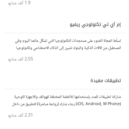
1.9 ألف
متابع
إم آي تي تكنولوجي ريفيو
تسلّط المجلة الضوء على مستجدات التكنولوجيا التي تشكّل عالمنا اليوم وفي
المستقبل، من الآلات الذكية والبلوك تشين إلى الذكاء الاصطناعي وتكنولوجيا
الأعمال وحتى عالم الفضاء. https://technologyreview.ae/
2.55 ألف
متابع
تطبيقات مفيدة
شاركنا تطبيقات قمت بإستخدامها للأنظمة المختلفة للهواتف والأجهزة اللوحية
(iOS, Android, W Phone) رجاء شارك (روابط مباشرة) للتطبيق من داخل
المتجر..إلا في حالة وجود عدة تطبيقات أو شرح مطول شاركها كموضوع
2.31 ألف
متابع