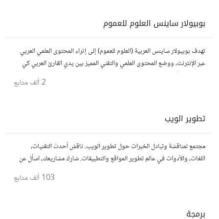
بوبيولار ساينس العلوم للعموم
تهدف بوبيولار ساينس العربية (العلوم للعموم) إلى إثراء المحتوى العلمي العربي
عبر الإنترنت، ووضع المحتوى العلمي والتقني المميز بين يدي القارئ العربي كي
يكون مطلعاً على أهم الإنجازات والتطبيقات المختلفة.
2 ألف
متابع
تطوير الويب
مجتمع لمناقشة وتبادل الخبرات حول تطوير الويب. ناقش أحدث التقنيات،
اللغات، والأدوات في عالم تطوير المواقع والتطبيقات. شارك مشاريعك، اسأل عن
نصائح، وتعاون مع مطورين محترفين وهواة.
103 ألف
متابع
برمجة