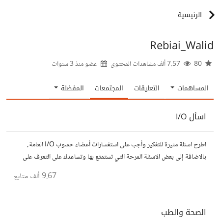
الرئيسية
Rebiai_Walid
80
7.57 ألف مشاهدات المحتوى
عضو منذ
3 سنوات
المساهمات
التعليقات
المجتمعات
المفضلة
اسأل I/O
اطرح اسئلة مثيرة للتفكير وأجب على استفسارات أعضاء حسوب I/O العامة,
بالاضافة إلى بعض الاسئلة المرحة التي تستمتع بها وتساعدك على التعرف على
افكار المتابعين. الفكرة مأخوذة من مجتمع AskReddit
9.67 ألف
متابع
الصحة والطب