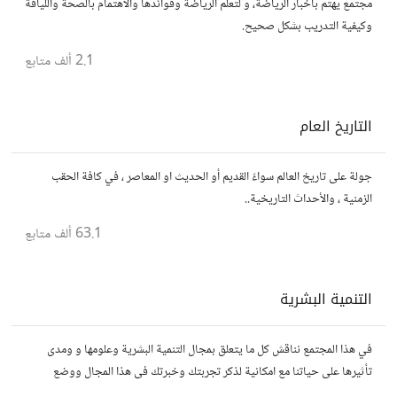
مجتمع يهتم بأخبار الرياضة، و لتعلم الرياضة وفوائدها والاهتمام بالصحة واللياقة
وكيفية التدريب بشكل صحيح.
2.1 ألف
متابع
التاريخ العام
جولة على تاريخ العالم سواءً القديم أو الحديث او المعاصر ، في كافة الحقب
الزمنية ، والأحداث التاريخية..
63.1 ألف
متابع
التنمية البشرية
في هذا المجتمع نناقش كل ما يتعلق بمجال التنمية البشرية وعلومها و ومدى
تأثيرها على حياتنا مع امكانية لذكر تجربتك وخبرتك فى هذا المجال ووضع
مقالات وروابط وفيديوهات مفيدة تعمل على التحفيز والنجاح والتقدم