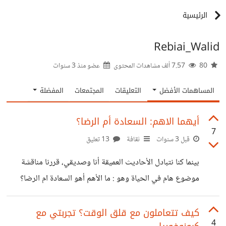
الرئيسية
Rebiai_Walid
80
7.57 ألف مشاهدات المحتوى
عضو منذ
3 سنوات
المساهمات الأفضل
التعليقات
المجتمعات
المفضلة
أيهما الاهم: السعادة أم الرضا؟
7
قبل 3 سنوات
ثقافة
13 تعليق
بينما كنا نتبادل الأحاديث العميقة أنا وصديقي، قررنا مناقشة
موضوع هام في الحياة وهو : ما الأهم أهو السعادة ام الرضا؟
صديقي يرى أن السعادة هي ما تجعل الحياة تستحق العيش،
وأكّدت انا أن الرضا هو مفتاح السعادة الحقيقية. وبدأنا في تبادل
كيف تتعاملون مع قلق الوقت؟ تجربتي مع
4