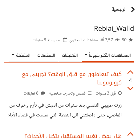
الرئيسية
Rebiai_Walid
80
7.57 ألف مشاهدات المحتوى
عضو منذ
3 سنوات
المساهمات الأكثر شيوعاً
التعليقات
المجتمعات
المفضلة
كيف تتعاملون مع قلق الوقت؟ تجربتي مع
4
كرونوفوبيا
قبل 3 سنوات
قصص وتجارب شخصية
8 تعليقات
زرت طبيبي النفسي بعد سنوات من العيش في تأزم وخوف من
الماضي، حتى واصلتني الى النقطة التي تسببت في قضاء الأيام
والليالي في السرد وإعادة التقييم مرات لا تحد. خضعت للمهارات
والتقنيات الأساسية لمعالجة الرهاب الزمني وأنهيت العلاج
هل يمكن تغيير المستقبل بتخيل الأحداث؟