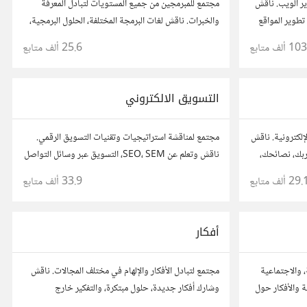
ر الويب. ناقش
مجتمع للمبرمجين من جميع المستويات لتبادل المعرفة
تطوير المواقع
والخبرات. ناقش لغات البرمجة المختلفة، الحلول البرمجية،
ئح، وتعاون مع
والمشاريع.
103 ألف
متابع
25.6 ألف
متابع
التسويق الالكتروني
إلكترونية. ناقش
مجتمع لمناقشة استراتيجيات وتقنيات التسويق الرقمي.
اربك، نصائحك،
ناقش وتعلم عن SEO، SEM، التسويق عبر وسائل التواصل
جال.
الاجتماعي، وتحليل البيانات. شارك تجاربك، نصائحك،
29. ألف
متابع
33.9 ألف
متابع
وأسئلتك، وتواصل مع متخصصين في هذا المجال.
أفكار
، والاجتماعية
مجتمع لتبادل الأفكار والإلهام في مختلف المجالات. ناقش
 والأفكار حول
وشارك أفكار جديدة، حلول مبتكرة، والتفكير خارج
الصندوق. شارك بمقترحاتك وأسئلتك، وتواصل مع مفكرين