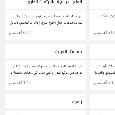
المنح الدراسية والابتعاث للخارج
ركوا الأسئلة
مجتمع لمناقشة المنح الدراسية وفرص الابتعاث الدولي.
شارك معلومات حول برامج المنح، إجراءات التقديم، وتبادل
نصائح حول الدراسة في الخارج. استفد من تجارب الآخرين
2.0 ألف
متابع
63.2 ألف
متابع
وشارك تجربتك.
Quora بالعربية
راسات وأبحاث
تم إنشاء هذا المجتمع لغرض مشاركة أفضل الإجابات التي
لتسويق والقيادة.
توجد على موقع كيورا و التي تصب في مجالات مختلفة و
متنوعة و نهدف من خلاله إلى تعميم الفائدة و تسهيل
3.1 ألف
متابع
1.44 ألف
متابع
الوصول للمعلومة بالعربية...
برمجة