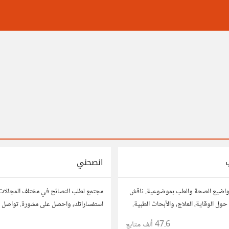
انصحني
واضيع الصحة والطب بموضوعية. ناقش
مجتمع لطلب النصائح في مختلف المجالات
حول الوقاية، العلاج، والأبحاث الطبية.
استفساراتك، واحصل على مشورة. تواصل م
صائحك، وأسئلتك، وتواصل مع أشخاص
للحصول على أفكار وحلول تساعدك في اتخا
47.6 ألف
متابع
1