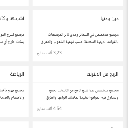
الفكرة مأخوذة من مجتمع AskReddit
مهتمين بالصحة.
دين ودنيا
اشرحها وكأن
مجتمع متخصص في الشعائر ومدى تاثر المجتمعات
مجتمع لشرح المو
بالقواعد الدينية المختلفة حسب نوعية الشعوب والأعراق
يمكنك طرح أي سؤا
هو تبسيط المعلوما
3.23 ألف
متابع
كنت في الخامسة 
الربح من الانترنت
الرياضة
مجتمع متخصص بمواضيع الربح من الانترنت نجمع
مجتمع يهتم بأخبار
ونتداول فيه المواقع المفيدة بمختلف انواعها والطرق
والاهتمام بالصحة
المفيدة والفعالة . شاركونا بخبراتكم و تجاربكم و
4.54 ألف
متابع
استفساراتكم و أرائكم.