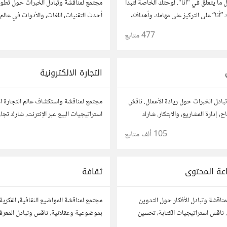
 ما يتعلق في "أنا". لوحتك الخاصة لتبدأ
مجتمع لمناقشة وتبادل الخبرات حول تطوي
 ”أنا“ على التركيز على مهامك وأهدافك
أحدث التقنيات، اللغات، والأدوات في عالم 
بمكان واحد
والتطبيقات. شارك مشاريعك، اسأل عن نصا
477
متابع
https://a
مطورين محترفين وهواة.
التجارة الالكترونية
بادل الخبرات حول ريادة الأعمال. ناقش
مجتمع لمناقشة واستكشاف عالم التجارة ال
، إدارة المشاريع، والابتكار. شارك
استراتيجيات البيع عبر الإنترنت. شارك تج
حك، وأسئلتك، وتواصل مع رواد أعمال
وأسئلتك، وتواصل مع محترفين في هذا الم
105 ألف
متابع
1
روعاتك.
عة المحتوى
ثقافة
مناقشة وتبادل الأفكار حول التدوين
مجتمع لمناقشة المواضيع الثقافية، الفكرية
ناقش استراتيجيات الكتابة، تحسين
بموضوعية وعقلانية. ناقش وتبادل المعرفة
نتاج المحتوى المرئي والمسموع. شارك
الأدب، الفنون، الموسيقى، والعادات.