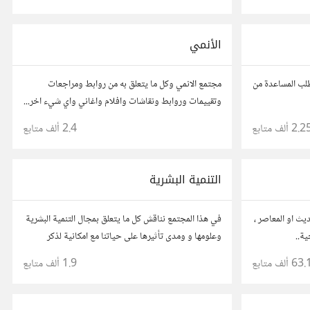
وتواصل مع محترفين ورجال أعمال آخرين.
الأنمي
طلب المساعدة من
مجتمع الانمي وكل ما يتعلق به من روابط ومراجعات
وتقييمات وروابط ونقاشات وافلام واغاني واي شيء اخر...
اقرأ قواعد المجتمع من هنا ->
2.2 ألف
متابع
2.4 ألف
متابع
التنمية البشرية
ديث او المعاصر ،
في هذا المجتمع نناقش كل ما يتعلق بمجال التنمية البشرية
ية..
وعلومها و ومدى تأثيرها على حياتنا مع امكانية لذكر
تجربتك وخبرتك فى هذا المجال ووضع مقالات وروابط
63. ألف
متابع
1.9 ألف
متابع
وفيديوهات مفيدة تعمل على التحفيز والنجاح والتقدم