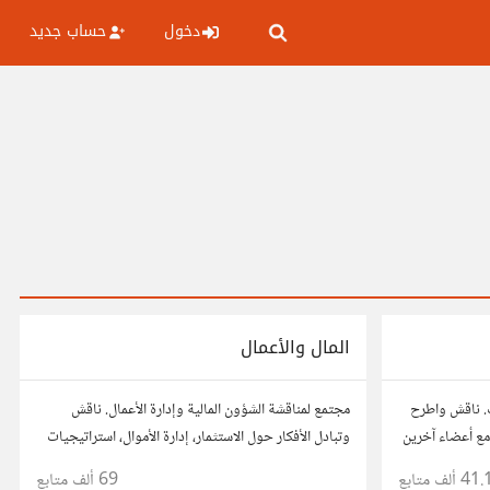
دخول
حساب جديد
المال والأعمال
. ناقش واطرح
مجتمع لمناقشة الشؤون المالية وإدارة الأعمال. ناقش
ع أعضاء آخرين
وتبادل الأفكار حول الاستثمار، إدارة الأموال، استراتيجيات
ذ قراراتك.
النمو، وتحليل الأسواق. شارك نصائحك، تجاربك، وأسئلتك،
41. ألف
متابع
69 ألف
متابع