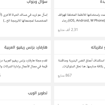
دة
سؤال وجواب
مت بإستخدامها للأنظمة المختلفة للهواتف
اِسأل عم تريد في مسالك الحياة الأخرى. (أت
والأجهزة اللوحية (iOS, Android, W Phone) رجاء
المتخصصة لمجتمعاتها كالبرمجة الخ...)
ة) للتطبيق من داخل المتجر..إلا في
2.31 ألف
متابع
1
طبيقات أو شرح مطول شاركها كموضوع
نظرياته
هارفارد بزنس ريفيو العربية
استكشاف أعماق النفس البشرية ومناقشة
تقدم مجلة هارفارد بزنس ريفيو العربية د
بكافة مدارسها. هنا نحلل السلوكيات،
قيّمة في مجال الأعمال وإدارة الشركات وا
تبادل الأفكار لفهم ذواتنا والآخرين بشكل
867
متابع
6
في هذه الرحلة المعرفية!
تطوير الويب