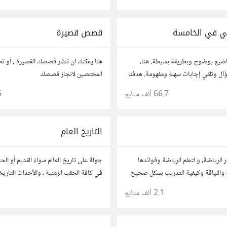
ي في الخامسة
قصص قصيرة
اضيع بوضوح وبطريقة بسيطة. هنا،
هنا يمكنك ان تنشر قصصك القصيرة , أو ت
ل وتلقي إجابات سهلة ومفهومة. هدفنا
المختصين لانجاز قصصك
ت لتكون سهلة على الجميع، تمامًا كما لو
66.7 ألف
متابع
5
من عمرك.
التاريخ العام
 الرياضة، و لتعلم الرياضة وفوائدها
جولة على تاريخ العالم سواءً القديم أو الح
 واللياقة وكيفية التدريب بشكل صحيح.
في كافة الحقب الزمنية ، والأحداث التاريخ
2.1 ألف
متابع
1