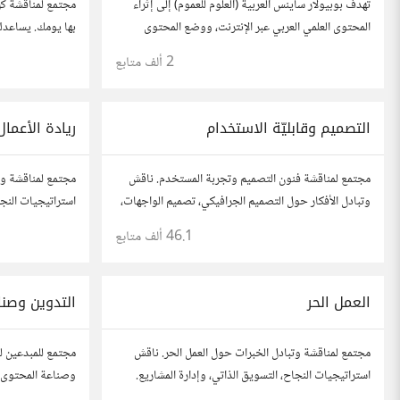
تهدف بوبيولار ساينس العربية (العلوم للعموم) إلى إثراء
مجتمع لمناقشة كل
المحتوى العلمي العربي عبر الإنترنت، ووضع المحتوى
بها يومك. يساعدك
العلمي والتقني المميز بين يدي القارئ العربي كي يكون
ومتابعة ما يهمك 
2 ألف
متابع
مطلعاً على أهم الإنجازات والتطبيقات المختلفة.
na.hsoub.com
التصميم وقابليّة الاستخدام
ريادة الأعمال
مجتمع لمناقشة فنون التصميم وتجربة المستخدم. ناقش
مجتمع لمناقشة وت
وتبادل الأفكار حول التصميم الجرافيكي، تصميم الواجهات،
استراتيجيات النجاح
وقابلية الاستخدام. شارك أفكارك وأسئلتك، وتواصل مع
أفكارك، قصص نجا
46.1 ألف
متابع
مصممين ومتخصصين في تحسين تجربة المستخدم.
آخرين لتطوير مش
العمل الحر
التدوين وصنا
مجتمع لمناقشة وتبادل الخبرات حول العمل الحر. ناقش
مجتمع للمبدعين ل
استراتيجيات النجاح، التسويق الذاتي، وإدارة المشاريع.
وصناعة المحتوى. 
شارك قصصك، نصائحك، وأسئلتك، وتواصل مع محترفين
محركات البحث، وإ