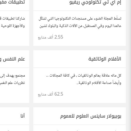
إم آي تي تكنولوجي ريفيو
تطبيقات مفي
تسلّط المجلة الضوء على مستجدات التكنولوجيا التي تشكّل
شاركنا تطبيقات ق
عالمنا اليوم وفي المستقبل، من الآلات الذكية والبلوك تشين
إلى الذكاء الاصطناعي وتكنولوجيا الأعمال وحتى عالم
شارك (روابط مباشر
2.55 ألف
متابع
الفضاء. https://technologyreview.ae/
حالة وجود عدة ت
الأفلام الوثائقية
علم النفس و 
كل ماله علاقة بعالم الوثائقيات ، في كافة المجالات ..
مجتمع يهدف إلى 
وأيضاً صناعة الأفلام الوثائقية..
نظريات علم النفس 
وندرس الدوافع، ون
62.5 ألف
متابع
أفضل. انضم إلينا 
بوبيولار ساينس العلوم للعموم
أنا