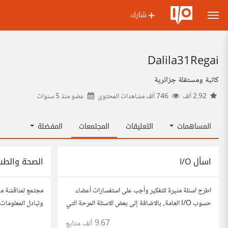
شارك
Dalila31Regai
كاتبة ومستقلة جزائرية
2.92 ألف
746 ألف مشاهدات المحتوى
عضو منذ
5 سنوات
المساهمات
التعليقات
المجتمعات
المفضلة
اسأل I/O
الصحة والطب
اطرح اسئلة مثيرة للتفكير وأجب على استفسارات أعضاء
مجتمع لمناقشة م
حسوب I/O العامة, بالاضافة إلى بعض الاسئلة المرحة التي
وتبادل المعلومات 
تستمتع بها وتساعدك على التعرف على افكار المتابعين.
شارك مقالاتك، ن
9.67 ألف
متابع