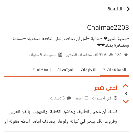
الرئيسية
Chaimae2203
~محبة للخير❤ ~طالبة ~آمل أن نحافض على ثقافتنا مستقبلا ~مسلمة
ومفتخرة بذلك❤❤
181
91.6 ألف مشاهدات المحتوى
عضو منذ
5 سنوات
المساهمات
التعليقات
المجتمعات
المفضلة
اجمل شعر
3
قبل 4 سنوات
الشعر
5 تعليقات
لاشك أن محبي التأليف وعاشق الكتابة ،والمهوس بالفن العربي
وفروعه ،قد يبحر في كيانه ولوهلة يصادف امامه اعظم مقولة او
اعظم شعر ،ومن هذا المنطلق ،ماهو اجمل شعر صادفتموه في