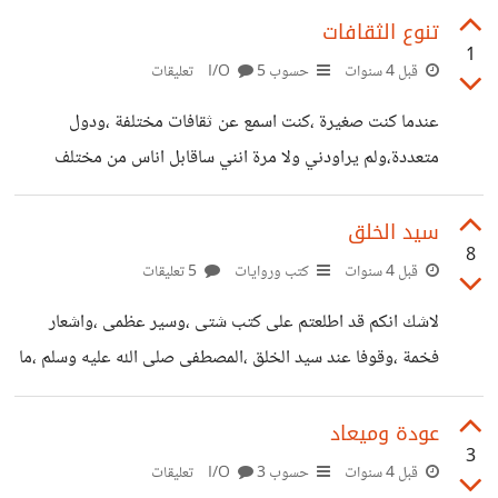
مسيرتكم القرائية ؟والذي لمس قلبكم بطريقة لم تشهدوها من
تنوع الثقافات
1
قبل .
قبل 4 سنوات
حسوب I/O
5 تعليقات
عندما كنت صغيرة ،كنت اسمع عن ثقافات مختلفة ،ودول
متعددة،ولم يراودني ولا مرة انني ساقابل اناس من مختلف
جنسيات العالم ،كان شوقي قائم لذلك ،لكنني كنت فقط امعن
النظر عبر شاشات التلفاز او ما شابه ،واسمع عنهم الشيء الكثير
سيد الخلق
8
،وكنت افكر حينئذ واتصور هؤلاء الناس واحللهم في مخيلتي
قبل 4 سنوات
كتب وروايات
5 تعليقات
،اكتفي بهذا فقط ،كأنني اعيش اللحظة في مخيلتي وفي نفسي
لاشك انكم قد اطلعتم على كتب شتى ،وسير عظمى ،واشعار
ولا اشاركها مع أحد ،كأنني اعيش في الحلم ،لم أتصور قط ان
فخمة ،وقوفا عند سيد الخلق ،المصطفى صلى الله عليه وسلم ،ما
اصادف هذه الجنسيات في الواقع وكان هذا بالنسبة لي من
هو اجمل كتاب قرأتموه يمدح بصفة الرسول صلى الله عليه وسلم
،وبالاحرى ما هو الكتاب السلس والسهل الذي يعرفنا بنبينا محمد
عودة وميعاد
3
صلى الله وسلام عليه بطريقة ذكية وبمعلومات شاملة ؟ اطلعت
قبل 4 سنوات
حسوب I/O
3 تعليقات