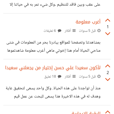
على عقب وبين فاقد للتنظيم ،وكل شيء نمر به في حياتنا إلا
ويعلمنا درس،كيف نعيش وكيف نستعد للنكبات وكيف نحول حياة
الفوضى إلى حياة الاستقرار ،وكيف نسعى إلى نشر الامن والسلام
أغرب معلومة
1
في ذواتنا بشكل خاص والبشرية بشكل عام... أمام كل هذا ولنفكر
قبل 5 سنوات
أفكار
6 تعليقات
بإيجابية ،لنفترض أن كورونا إنتهت وسمعتم بهذا الخبر ماهو أول
بمشاهدتنا وتصفحنا للمواقع يبادرنا بحر من المعلومات في شتى
شيء ستفعلونه إخوتي حيال ذلك؟وكيف سيكون شعوركم؟ وما
مناحي الحياة أمام هذا إخوتي ماهي أغرب معلومة شاهدتموها
الاشياء التي ستقومون بها في هذا اليوم الذي لاشك
وألهمتكم وإستغربتم من صحة صدقها ؟
لأكون سعيدا علي حسن إختيار من يجعلني سعيدا
2
قبل 5 سنوات
أفكار
18 تعليق
منذ أن تواجدنا على هذه الحياة. وكل واحد يسعى لتحقيق غاية
وهدف له في هذه الاخيرة هذا يسعى للبحث عن عمل قيم
والمغزى هو جني الدولارات وهذا يسعى لتأسيس أسرة ليجمع
أساور المحبة وينشأ عائلة وهذا يسعى ليتمم دراسته وآخر لم
الرؤية الايجابية