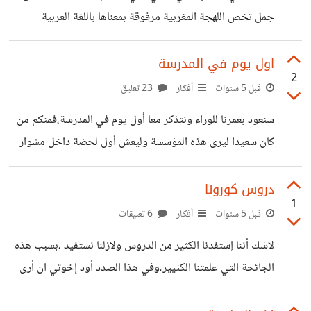
فقط كل ما أفكر فيه هو قضاء عطلة في شيئ يفيدني وبالفعل
جمل تخص اللهجة المغربية مرفوقة بمعناها باللغة العربية
قمت بذلك إخوتي أولا شيئ بدأت به هو تنظيم وقتي ،وخصصت
الفصحى ،لكونها صعبة عند البعض من جهة ،ولتتعرفوا على
لكل
ثقافتنا ولغتنا من جهة ثانية ،لذلك ما رأيكم في فكرتي؟
اول يوم في المدرسة
2
قبل 5 سنوات
أفكار
23 تعليق
سنعود بعمرنا للوراء ونتذكر معا أول يوم في المدرسة،فمنكم من
كان سعيدا ليرى هذه المؤسسة وليعش أول لحضة داخل مشوار
العلم والمعرفة،ومنكم من سيطرت عليه المخاوف وكان الفزع
والنفور شعار هذا اليوم.وفي هذا الاطار أود سؤالكم إخوتي. كيف
دروس كورونا
1
كان اول يوم لكم في المدرسة؟ وكيف سايرتم تعلمكم؟ومن كان
قبل 5 سنوات
أفكار
6 تعليقات
مساندكم الاول لتجاوز مخاوفكم تجاه الدراسة الاولية؟
لاشك أننا إستفدنا الكثير من الدروس ولازلنا نستفيد ،بسبب هذه
الجائحة التي علمتنا الكثيير،وفي هذا الصدد أود إخوتي ان أرى
تجربتكم مع كورونا،وما الدروس التي تعلمتموها خلال هذه