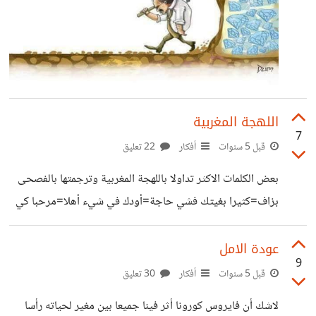
اللهجة المغربية
7
قبل 5 سنوات
أفكار
22 تعليق
بعض الكلمات الاكثر تداولا باللهجة المغربية وترجمتها بالفصحى
بزاف=كثيرا بغيتك فشي حاجة=أودك في شيء أهلا=مرحبا كي
داير لاباس=كيف حالك بخير كلشي=الكل دابا=الان أش
كاتدير=ماذا تفعل كليتي ولامزال=أكلت أم ليس بعد دير
عودة الامل
9
الخير=إفعل الخير الماكلة=الاكل عامر=ممتلئ خاوي=فارغ
قبل 5 سنوات
أفكار
30 تعليق
إخوتي هل هناك كلمات أخرى تودون معرفتها باللهجة المغربية
لاشك أن فايروس كورونا أثر فينا جميعا بين مغير لحياته رأسا