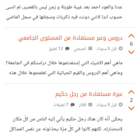
سابقا على كتاب جمع بين الذهاء والفطنة والكم الهائل من
عدنا والعود احمد بعد غيبة طويلة و زمن ليس بالقصير، لم انسى
المعلومات ،الكتاب معنون بالارجوزة الميئية في ذكر حال اشرف
حسوب ابدا لانني دونت فيه ذكريات وسجلتها في سجل الماضي
البرية ،للعلامة ابن ابي العز الحنفي ،شمل الكتاب ابيات
والذي ساعود اليه في الحاضر لاحيي ذلك من جديد ،ولاستمتع
فيه في المستقبل القريب ولما لا حتى البعيد . تجربة حسوب
دروس وعبر مستفادة من المستوى الجامعي
6
كانت من اروع التجارب ،عندما احط حرفا واقرأ سطورا كأنني
قبل 5 سنوات
انصحني
12 تعليق
اعيش لحظة خالدة ،مجتمع حسوب هو مجتمع يعزه النفس
ماهي أهم الاشياء التي إستفدتموها خلال دراستكم في الجامعة؟
وترفعه المقامات . دمتم بخير ودام لكم العز مجتمع حسوب
وماهي أهم الدروس والقيم الحياتية التي تعلمتموها خلال هذه
المغربية شيماء.
الفترة؟والتي ستكون لنا بمثابة نصائح قيمة وماهو الشيء القيم
الذي يجب علينا التشبث به لإجتياز موسم جامعي بإمتياز؟ وهل
عبرة مستفادة من رجل حكيم
2
هناك عراقيل تقف أمامنا وأمام تحقيق أهدافنا إذا كنا نفعل ذلك
قبل 5 سنوات
أفكار
7 تعليقات
خلال نفس الفترة الدراسية؟ سأكون سعيدة إخوتي إذا شاركتم
يحكى أنّه كان هناك رجل حكيم يأتي إليه الناس من كلّ مكان
معنا تجربة دراستكم في الجامعة وأهم النصائح التي ستقدمونها
لاستشارته. لكنهم كانوا في كلّ مرّة يحدّثونه عن نفس المشاكل
لنا