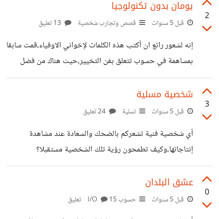
يومان بدون تكنولوجيا
2
قبل 5 سنوات
قصص وتجارب شخصية
13 تعليق
إنه لشعور رائع ان أكتب هذه الكلمات لإخواني الاوفياء،قمت سابقا
بمساهمة في حسوب تتعلق بفن التخيير،حيث هناك من فضل
حياة بوجود التكنولوجيا وهناك من ذهب ليفضل
لإثنتين،ولتضارب الاراء وإختلافها،أخذت غمار التحدي،وقمت
شخصية مسلية
3
بتجربة شخصية مفادها انني سأمكث ليومين بدون تكنولوجيا
قبل 5 سنوات
تسلية
24 تعليق
،لذلك تخليت عن كل ما يهم هذه الاخيرة،حتى حسوب الذي كنت
أي شخصية فنية تشعركم بالضحك والسعادة عند مشاهدة
أجد فيه متعة إلا أنني إبتعدت عنه،لأنني في مهمة
إنتاجاتها،وكيف تطمحون رؤية تلك الشخصية مستقبلا؟
وتحدي،إستنتاج ،بحث،تسلي وكل شيئ كنت أبحث عنه في هذه
اليومين،أتدرون ماذا وجدت،إخوتي حقا إستنتجت الكثير،حصلت
عشق البلدان
على فرحة ودفئ العائلة التي فقدانها
0
قبل 5 سنوات
حسوب I/O
15 تعليق