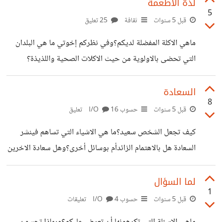
الفترة؟وما الانعكاسات التي ترتبت على حياتكم،بسبب هذا الوباء
لذة الاطعمة
5
وبسبب مخلفاته؟وهل تجدون أنه مستقبلا ستكون هذه الفترة
قبل 5 سنوات
ثقافة
25 تعليق
التي عشتموها مع هذا الداء كتجربة حاسمة في حياتكم،والتي
ماهي الاكلة المفضلة لديكم؟وفي نظركم إخوتي ما هي البلدان
كان لوقتعها الشيءالكثير؟
التي تحضى بالاولوية من حيث الاكلات الصحية واللذيذة؟
السعادة
8
قبل 5 سنوات
حسوب I/O
16 تعليق
كيف تجعل الشخص سعيد؟ما هي الاشياء التي تساهم فينشر
السعادة هل بالاهتمام الزائدأم بوسائل أخرى؟وهل سعادة الاخرين
تنعكس على نفسيتنا؟
لما السؤال
1
قبل 5 سنوات
حسوب I/O
4 تعليقات