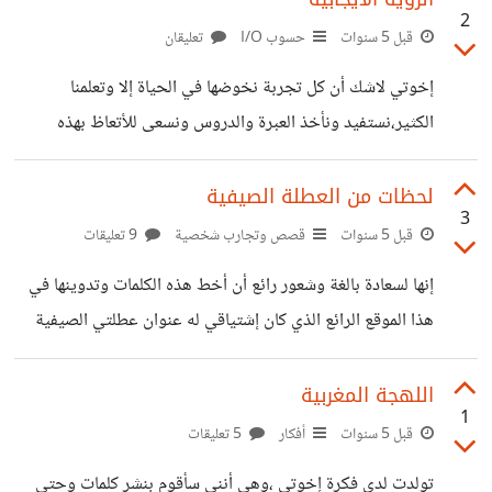
2
تسمح له الظروف ليفكر في هذه الاخيرة وهذا يود أن تعود
قبل 5 سنوات
حسوب I/O
تعليقان
الحياة للوراء ليحس بدفئ المفقود إما الام أو الاب أو أحد الاقارب
إخوتي لاشك أن كل تجربة نخوضها في الحياة إلا وتعلمنا
وهذا فقد صحته في السعي لتحقيق الاهداف التي كانت النكبات
الكثير،نستفيد ونأخذ العبرة والدروس ونسعى للأتعاظ بهذه
وظروف الحياة أهم جدار يحوم حولها"الاهداف"
الاخيرة أمام كل هذا إخوتي ما هي أهم الاشياء التي إستفدتموها
من تواجدكم في حسوب؟ وهل وجودكم هنا يحسكم بالراحة
لحظات من العطلة الصيفية
3
والسعادة التامتين؟ وماهو أفضل المجال الذي تحبون المساهمة
قبل 5 سنوات
قصص وتجارب شخصية
9 تعليقات
فيه؟ وهل سيظل هذا الموقع مستقبلا بالنسبة لكم بمثابة أفضل
إنها لسعادة بالغة وشعور رائع أن أخط هذه الكلمات وتدوينها في
موقع للإفادة وتقاسم الافكار والنصائح وأشياء من هذا القبيل؟
هذا الموقع الرائع الذي كان إشتياقي له عنوان عطلتي الصيفية
وفقكم الله لما فيه الخير والسداد إخوتي
إخوتي الاعزاء غادرت حسوب لمدة تناهز شهر تقريبا لأنني
وجدت أن العطلة الصيفية إنتهت ولم أستغلها بالشكل
اللهجة المغربية
1
المطلوب،سافرت وقضيت اوقات رائعة بعيدا عن التكنولوجيا
قبل 5 سنوات
أفكار
5 تعليقات
مجددا ،لا تلفاز أشاهده ولا هاتف يشغلني ولا أي وسيلة تناديني
تولدت لدي فكرة إخوتي ،وهي أنني سأقوم بنشر كلمات وحتى