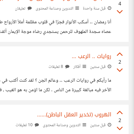
4
قبل سنة واحدة
التدوين وصناعة المحتوى
تعليقان
دمعة المسكين أمحوها بوعد لن يغيب: نصركم آتٍ قريبٌ
روايات .. الرعب ...
2
قبل سنتين
أفكار
8 تعليقات
ما رأيكم في روايات الرعب .. وعالم الجن ؟ لقد كنت أكتب في
الآخر فيه مبالغة كبيرة من الناس . لكن ما اؤمن به هو الغيب ،
نحن بني الإنسان داخلنا الخير والشر
الهروب (تخدير العقل الباطن)......
2
قبل سنتين
التدوين وصناعة المحتوى
10 تعليقات