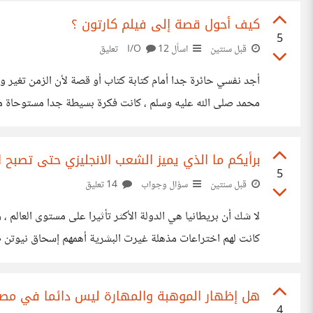
كيف أحول قصة إلى فيلم كارتون ؟
5
قبل سنتين
اسأل I/O
12 تعليق
أجد نفسي حائرة جدا أمام كتابة كتاب أو قصة لأن الزمن تغير و
محمد صلى الله عليه وسلم ، كانت فكرة بسيطة جدا مستوحاة من ف
والأصدقاء الصحفيين وبالطبع المبيعات تساوي صفر ولهذا فقد
برأيكم ما الذي يميز الشعب الانجليزي حتى تصبح ان
5
قبل سنتين
سؤال وجواب
14 تعليق
لا شك أن بريطانيا هي الدولة الأكثر تأثيرا على مستوى العالم ،
كانت لهم اختراعات مذهلة غيرت البشرية أهمهم إسحاق نيوتن 
الحيوية التي عالجت كثير من الأمراض فهو العالم الاسكتلندي أل
هل إظهار الموهبة والمهارة ليس دائما في مص
4