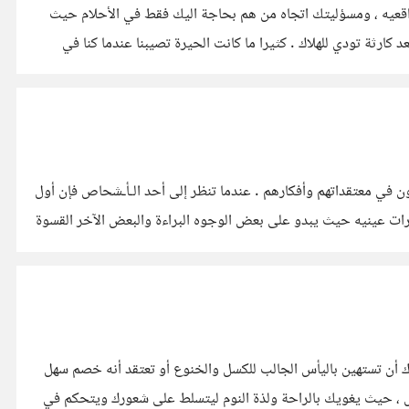
اقعيه ، ومسؤليتك اتجاه من هم بحاجة اليك فقط في الأحلام حيث
ارثة تودي للهلاك . كثيرا ما كانت الحيرة تصيبنا عندما كنا في
ون في معتقداتهم وأفكارهم . عندما تنظر إلى أحد الـأـشحاص فإن أول
ات عينيه حيث يبدو على بعض الوجوه البراءة والبعض الآخر القسوة
ك أن تستهين باليأس الجالب للكسل والخنوع أو تعتقد أنه خصم سهل
س ، حيث يغويك بالراحة ولذة النوم ليتسلط على شعورك ويتحكم في