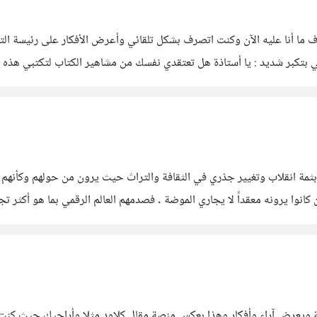
 ما أنا عليه الآن وكنت اتصرف بشكل تلقائي وأعرض الأفكار على رئيسة الت
ي بتكبر شديد : يا أستاذة هل تعتقدي نفسك من مشاهير الكتاب لتكتبي هذه ا
 يريدون صحفيين
 بثمة انقلاب وتغيير جذري في الثقافة والتراث حيث يرون من حولهم وكأنهم ي
ن كانوا يرونه معقداً لا يجاري الموضة . فصدمهم العالم الرقمي بما هو أكثر ت
ة ويعرض آراء وأفكار وهذا بعكس منصة مقال كلاود مثلا وأراجيك حيث كنت