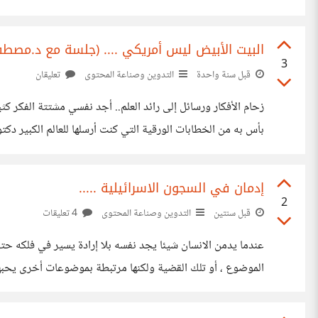
مزاجك وقدراتك فيأخذك في ثبات عميق ويدخلك إلى عالم الوه
البيت الأبيض ليس أمريكي .... (جلسة مع د.مصطف
3
قبل سنة واحدة
التدوين وصناعة المحتوى
تعليقان
زحام الأفكار ورسائل إلى رائد ال
بأس به من الخطابات الورقية التي كنت أرسلها للعالم الكبير دكت
الصندوق المثبت بجوار الجامع ،
إدمان في السجون الاسرائيلية .....
2
قبل سنتين
التدوين وصناعة المحتوى
4 تعليقات
عندما يدمن الانسان شيئا يجد نفسه بلا إرادة يسير في فلكه ح
الموضوع ، أو تلك القضية ولكنها مرتبطة بموضوعات أخرى يحبها و
محاولة النيل منه وأذيته