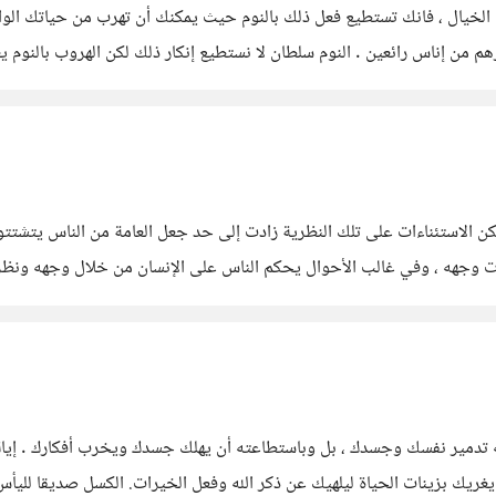
 الخيال ، فانك تستطيع فعل ذلك بالنوم حيث يمكنك أن تهرب من حياتك الو
ن إناس رائعين . النوم سلطان لا نستطيع إنكار ذلك لكن الهروب بالنوم يعد ك
ولكن الاستئناءات على تلك النظرية زادت إلى حد جعل العامة من الناس يتشتت
ات وجهه ، وفي غالب الأحوال يحكم الناس على الإنسان من خلال وجهه ونظر
تحمل
نه تدمير نفسك وجسدك ، بل وباستطاعته أن يهلك جسدك ويخرب أفكارك . إيا
يك بزينات الحياة ليلهيك عن ذكر الله وفعل الخيرات. الكسل صديقا لليأ