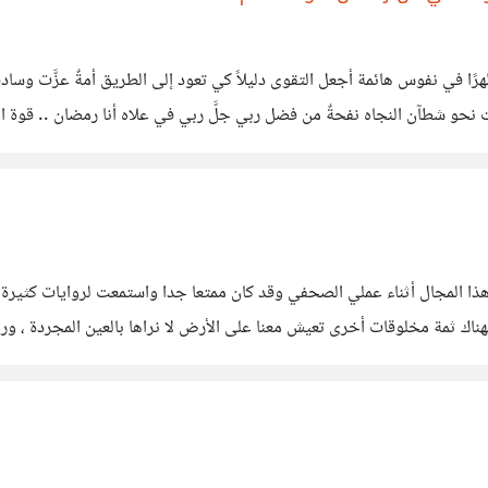
عصاه سجدة الملهوف للرحمن يستجدي رضاه موج
 هذا المجال أثناء عملي الصحفي وقد كان ممتعا جدا واستمعت لروايات كثير
 فهناك ثمة مخلوقات أخرى تعيش معنا على الأرض لا نراها بالعين المجردة ، و