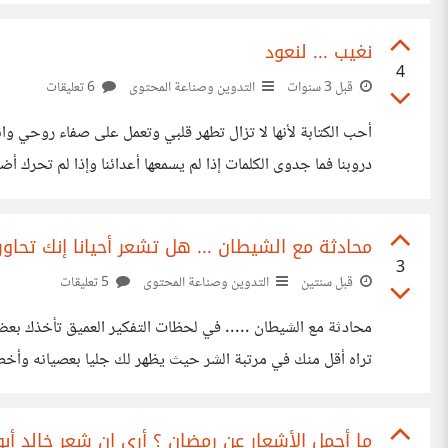
بسقوطك ، ولكنه ليس سقوطاً كما يرسم لهم خيالهم المريض بل
نغيب ... لنعود
4
قبل 3 سنوات
التدوين وصناعة المحتوى
6 تعليقات
أحب الكتابة لأنها لا تزال تطهر قلبي وتعمل على صفاء روحي وانار
دروبنا فما جدوى الكلمات إذا لم يسمعها أعدائنا وإذا لم تحرك أض
لمن يتشابهون معنا . فلماذا نكتب؟
محادثة مع الشيطان ... هل تشعر أحيانا إنك تحاو
3
قبل سنتين
التدوين وصناعة المحتوى
5 تعليقات
محادثة مع الشيطان ..... في لحظات التفكير العميق تأخذك بعض 
تراه أقل منك في مرتبة الشر حيث يظهر لك جليا بعصيانه وأخطائه
تقف كعثرة في طريقك للفردوس . نعرف من خلال عقيدتنا أن إ
ما أجمل الأشعار عن رمضان ؟ أرى ان شعر خالد أب