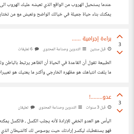
عندما يستحيل الهروب من الواقع الذي تعيشه عليك الهروب الى
يمكنك بناء حياة جميلة في خيالك الواضح وتعيش مع من تختارهم م
مرحلة الثانوية العامة لأننا نصاب بعجز مؤقت عن
براءة إجرامية ......
3
قبل سنتين
التدوين وصناعة المحتوى
6 تعليقات
الطبيعة تقول أن القاعدة في الحياة أن الظاهر يرتبط بالباطن 
ما يلفت انتباهك هو مظهره الخارجي وأكثر ما يعتيك هو تعبير
وفي أحوال محددة قد يحكم الناس على شخص ما بأن ملامحه 
عدو........!
3
قبل 3 سنوات
التدوين وصناعة المحتوى
تعليقان
اليأس هو العدو الخفي للإرادة لأنه يجلب الكسل ، فالكسل يمك
فهو يستقطبك ليكسر إرادتك حيث يوسوس لك كالشيطان الذي يغر