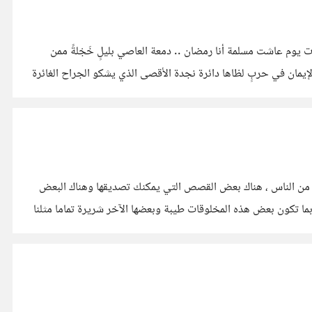
أنا رمضان .. أسكب الأنوار فجرًا في قلوب مظلمة أملأ الأرواح طهرًا في نفوس هائمة أجعل التقوى دليلاً كي تعود إلى الطريق أمةٌ عزَّت وسادت يوم عاشت مسلمة أنا رمضان .. دمعة العاصي بليلٍ خَجْلةً ممن
ة الإيمان ألقت نحو شطآن النجاه نفحةٌ من فضل ربي جلَّ ربي في علاه أنا رمضان .. قوة الإيمان في حربٍ لظاها دائرة نجدة الأقصى الذي يشكو الجراح الغائرة
ة من الناس ، هناك بعض القصص التي يمكنك تصديقها وهناك البعض
ربما تكون بعض هذه المخلوقات طيبة وبعضها الآخر شريرة تماما مثلنا