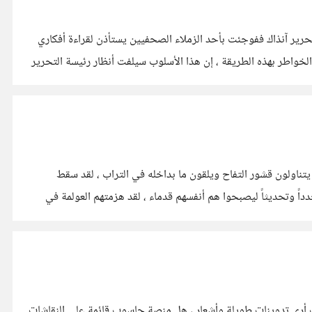
حرير آنذاك ففوجئت بأحد الزملاء الصحفيين يستأذن لقراءة أفكاري
لخواطر بهذه الطريقة ، إن هذا الأسلوب سيلفت أنظار رئيسة التحرير
تناولون قشور التفاح ويلقون ما بداخله في التراب ، لقد سقط
جدداً وتحديثاً ليصبحوا هم أنفسهم قدماء ، لقد هزمتهم العولمة في
 أرى تدوينات طويلة وأشعار ، هل منصة حاسوب قائمة على النقاشات