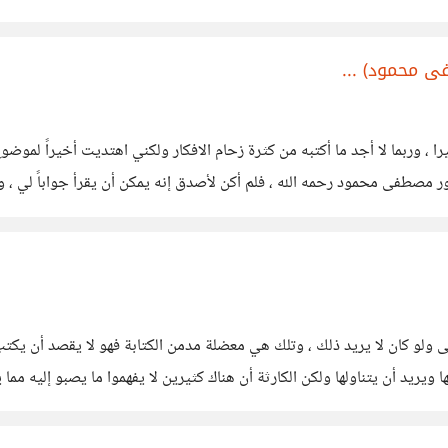
م الذي ينحدر بك
ى محمود) ...
علم.. أجد نفسي مشتتة الفكر كثيرا ، وربما لا أجد ما أكتبه من كثرة زحام الافكار ولكني اهت
ور مصطفى محمود رحمه الله ، فلم أكن لأصدق إنه يمكن أن يقرأ جواباً لي ، و
تى ولو كان لا يريد ذلك ، وتلك هي معضلة مدمن الكتابة فهو لا يقصد أن ي
يريد أن يتناولها ولكن الكارثة أن هناك كثيرين لا يفهموا ما يصبو إليه مما