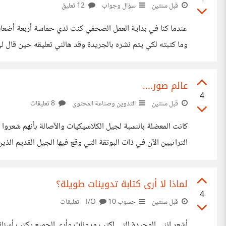
قبل سنتين
سؤال وجواب
12 تعليق
عندما كنا في بداية العمل الصحفي كنت لدي حماسة أربعة أضعاف
وما كتبته لكي يتم نشره بالجريدة وقد هالني تعليقه حين قال ل
إلى طريقتك في الكتابة ولن توافق على نشر موضوعاتك لأنهم
عالم صور....
4
قبل سنتين
التدوين وصناعة المحتوى
8 تعليقات
كانت المعضلة بالنسبة لجيل الكلاسيكيات والآصالة بأنهم شعروا
التراثيين الآن في ذات البوتقة التي وقع فيها الجيل القديم الذي
مقتل. لقد اقتحمت الصورة الحقل الورقي والرقمي على السواء حتى أصبح الناس يلهثون وراء
لماذا لا أرى كتابة تدوينات طويلة؟
4
قبل سنتين
حسوب I/O
10 تعليقات
أشعر انني الوحيدة التي اكتب مدونات وأرى الجميع يكتب أسئل