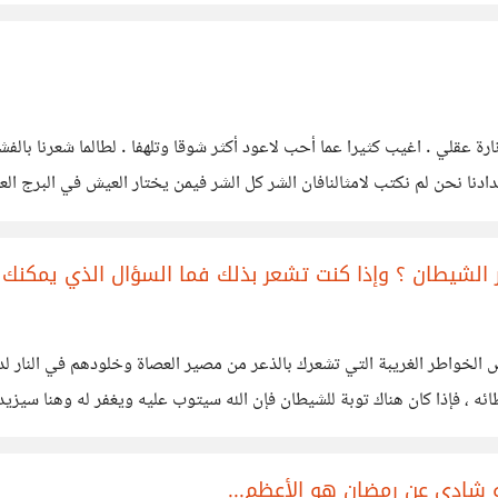
 هي محنة
ة عقلي . اغيب كثيرا عما أحب لاعود أكثر شوقا وتلهفا . لطالما شعرنا بالفشل 
دادنا نحن لم نكتب لامثالنافان الشر كل الشر فيمن يختار العيش في البرج الع
ر الشيطان ؟ وإذا كنت تشعر بذلك فما السؤال الذي يمكنك 
الخواطر الغريبة التي تشعرك بالذعر من مصير العصاة وخلودهم في النار لدر
 ، فإذا كان هناك توبة للشيطان فإن الله سيتوب عليه ويغفر له وهنا سيزيد 
بليس
و شادي عن رمضان هو الأعظم...