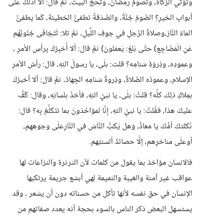
وتؤتي الزَّكاةَ، وتصومُ رمضانَ، وتحجُّ البيتَ، ثمَّ قالَ: ألا أدلُّكَ علَى
أبوابِ الخيرِ؟ الصَّومُ جُنَّةٌ، والصَّدَقةُ تطفئُ الخطيئةَ، كَما يطفئُ
الماءُ النَّارَ،وصلاةُ الرَّجلِ في جوفِ اللَّيلِ، ثمَّ تلا: تَتَجَافَى جُنُوبُهُم
عَنِ الْمَضَاجِعِ) حتَّى بَلغَ: يَعمَلونَ) ثمَّ قال: ألا أُخبِرُك بِرأسِ الأمرِ ،
وعمودِه، وذِروَةِ سَنامِه؟ قلت: بلَى، يا رسولَ اللهِ، قال: رأسُ الأمرِ
الإسلام، وعمودُه الصَّلاةُ، وذِروةُ سَنامِهِ الجِهادُ، ثمَّ قال: ألا أخبرُك
بمِلاكِ ذلِك كلِّه؟ قلتُ: بلَى، يا نبيَّ اللهِ، فأخذَ بلسانِهِ، وقال: كُفَّ
عليكَ هذا، فقُلتُ: يا نبيَّ اللهِ، إِنَّا لمؤاخَذونَ بما نتَكلَّمُ بِه؟ قال:
ثَكلتكَ أمُّكَ يا معاذُ، وَهل يَكبُّ النَّاسَ في النَّارِعلَى وجوهِهِم،
أوعلَى مناخرِهم، إلَّا حصائدُ ألسنتِهم.
فالانسان مؤاخذ بما يقول من كلمات لأن الثرثرة والنزاعات لها
عواقب غير آمنة والغيبة والنميمة لهي أبشع جريمة يرتكبها
الإنسان في حق نفسه لأنها تأكل من حسناته دون أن يشعر ، وقد
يستسهل البعض ذكر الناس بالسوء بحجة أنه يعدد صفاتهم من