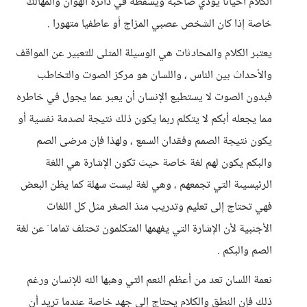
الكلام أحياناً يؤذي صاحبه ويسقطه في دائرة الهوان والمهالك
خاصة إذا كان الشخص عصبي المزاج أو عاطفيا متهورا .
يعتبر الكلام والمحادثات هي الوسيلة المثلى للتعبير عن المواقف
والأحداث بين الناس ، واللسان هو مركز الصوت والتخاطب
فبدون الصوت لا يستطيع الإنسان أن يعبر عما يجول في خاطره
مما يجعله أبكم لا يتكلم ربما يكون ذلك نتيجة لصدمة نفسية أو
يكون نتيجة الصمم وفقدان السمع ، ولهذا فإن مرضى الصم
والبكم يكون لهم لغة خاصة حيث تكون الإشارة هي اللغة
الرئيسيىة التي تجمعهم ، وهي لغة ليست سهلة كما يظن البعض
فهي تحتاج إلى تعليم وتدريب منذ الصغر مثل كل اللغات
الأجنبية لأن الإشارة التي يفهمها المتكلمون تحتلف تماما َ عن لغة
الصم والبكم .
نعمة اللسان تعد من أعظم النعم التي وهبها الله للإنسان ورغم
ذلك فإن النطق والكلام يحتاج إلى جهد خاصة عندما تريد أن