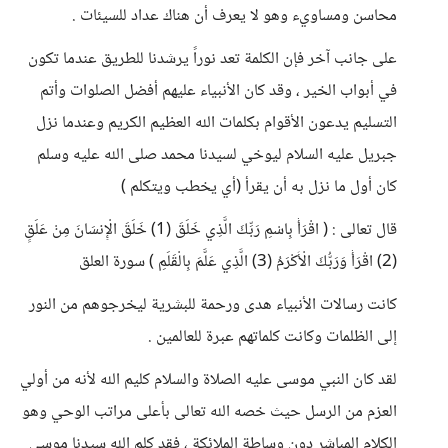
محاسن ومساويء وهو لا يعرف أن هناك عداد للسيئات .
على جانب آخر فإن الكلمة تعد نوراً يرشدنا للطريق عندما تكون
في أبواب الخير ، وقد كان الأنبياء عليهم أفضل الصلوات وأتم
التسليم يدعون الأقوام بكلمات الله العظيم الكريم وعندما نزل
جبريل عليه السلام ليوخي لسيدنا محمد صلى الله عليه وسلم
كان أول ما نزل به أن يقرأ (أي يخطب ويتكلم )
قال تعالى : ( اقْرَأْ بِاسْمِ رَبِّكَ الَّذِي خَلَقَ (1) خَلَقَ الْإِنسَانَ مِنْ عَلَقٍ
(2) اقْرَأْ وَرَبُّكَ الْأَكْرَمُ (3) الَّذِي عَلَّمَ بِالْقَلَمِ ) سورة العلق
كانت رسالات الأنبياء هدى ورحمة للبشرية ليخرجوهم من النور
إلى الظلمات وكانت كلماتهم عبرة للعالمين .
لقد كان النبي موسى عليه الصلاة والسلام كليم الله لأنه من أولي
العزم من الرسل حيث خصه الله تعالى بأعلى مراتب الوحي وهو
الكلام المباشر دون وساطة الملائكة ، فقد كلم الله سيدنا موسى