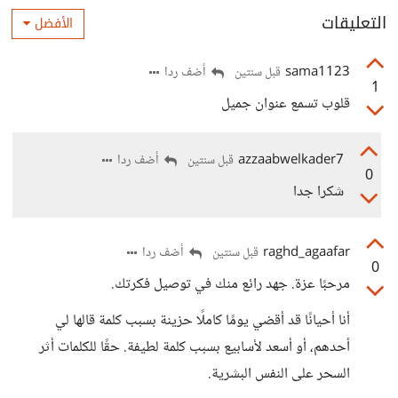
التعليقات
الأفضل
sama1123
أضف ردا
قبل سنتين
1
قلوب تسمع عنوان جميل
azzaabwelkader7
أضف ردا
قبل سنتين
0
شكرا جدا
raghd_agaafar
أضف ردا
قبل سنتين
0
مرحبًا عزة. جهد رائع منك في توصيل فكرتك.
أنا أحيانًا قد أقضي يومًا كاملًا حزينة بسبب كلمة قالها لي
أحدهم، أو أسعد لأسابيع بسبب كلمة لطيفة. حقًا للكلمات أثر
السحر على النفس البشرية.