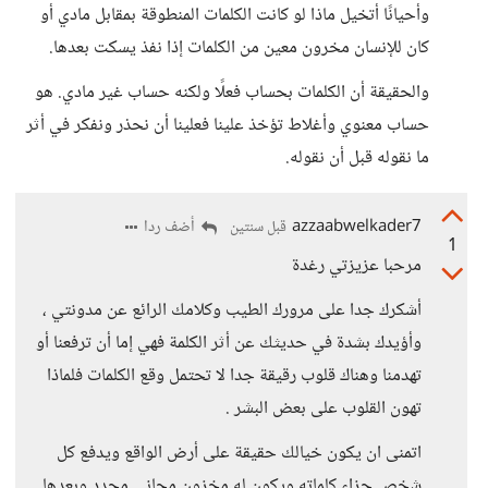
وأحيانًا أتخيل ماذا لو كانت الكلمات المنطوقة بمقابل مادي أو
كان للإنسان مخرون معين من الكلمات إذا نفذ يسكت بعدها.
والحقيقة أن الكلمات بحساب فعلًا ولكنه حساب غير مادي. هو
حساب معنوي وأغلاط تؤخذ علينا فعلينا أن نحذر ونفكر في أثر
ما نقوله قبل أن نقوله.
azzaabwelkader7
أضف ردا
قبل سنتين
1
مرحبا عزيزتي رغدة
أشكرك جدا على مرورك الطيب وكلامك الرائع عن مدونتي ،
وأؤيدك بشدة في حديثك عن أثر الكلمة فهي إما أن ترفعنا أو
تهدمنا وهناك قلوب رقيقة جدا لا تحتمل وقع الكلمات فلماذا
تهون القلوب على بعض البشر .
اتمنى ان يكون خيالك حقيقة على أرض الواقع ويدفع كل
شخص جزاء كلماته ويكون له مخزون مجاني محدد وبعدها