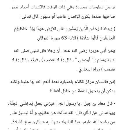
توصل معلومات محددة وفي ذات الوقت فالكلمات أحيانا تضر
صاحبها عندما يكون الإنسان غاضبا أو متهورا قال تعالى :
( وَعِبَادُ الرَّحْمَٰنِ الَّذِينَ يَمْشُونَ عَلَى الْأَرْضِ هَوْنًا وَإِذَا خَاطَبَهُمُ
الْجَاهِلُونَ قَالُوا سَلَامًا ) الآية 63 سورة الفرقان
وعن أبي هريرة رضي الله عنه ، أن رجلا قال للنبي صلى الله
عليه وسلم : " أوصني " ، قال : ( لا تغضب ) ، فردّد ، قال : ( لا
تغضب ) رواه البخاري .
إذن فاللسان مركز للكلام باعتباره نعمة أنعم الله بها علينا ولكنه
يمكن أن يتحول لنقمة من خلال أفعالنا
- قال معاذ بن جبل : يا رسولَ اللهِ، أخبِرْني بعملٍ يُدخِلُني الجنَّةَ،
ويباعدني غنَ النَّارِ، قال: لقد سألتَ عن عظيمٍ، وإنَّهُ ليسيرٌ علَى
من يسَّرَه اللهُ عليه، تعبدُ اللهَ ولا تشرِكُ بِه شيئًا، وتقيمُ الصَّلاةَ،