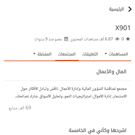
الرئيسية
X901
0
6.87 ألف مشاهدات المحتوى
عضو منذ
9 سنوات
المساهمات
التعليقات
المجتمعات
المفضلة
المال والأعمال
مجتمع لمناقشة الشؤون المالية وإدارة الأعمال. ناقش وتبادل الأفكار حول
الاستثمار، إدارة الأموال، استراتيجيات النمو، وتحليل الأسواق. شارك نصائحك،
تجاربك، وأسئلتك، وتواصل مع محترفين ورجال أعمال آخرين.
69 ألف
متابع
اشرحها وكأني في الخامسة