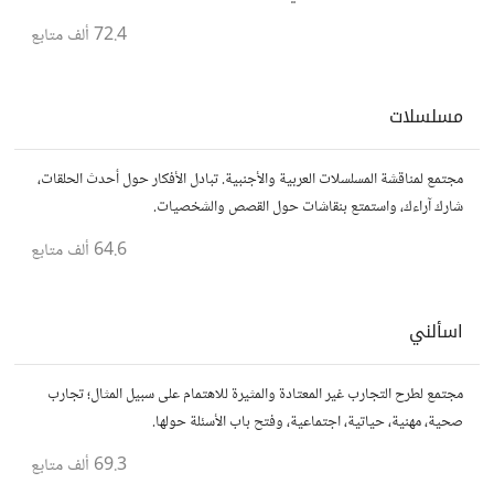
مباشر للموقع..المجتمع خاص بالمواقع فقط
72.4 ألف
متابع
مسلسلات
مجتمع لمناقشة المسلسلات العربية والأجنبية. تبادل الأفكار حول أحدث الحلقات،
شارك آراءك، واستمتع بنقاشات حول القصص والشخصيات.
64.6 ألف
متابع
اسألني
مجتمع لطرح التجارب غير المعتادة والمثيرة للاهتمام على سبيل المثال؛ تجارب
صحية، مهنية، حياتية، اجتماعية، وفتح باب الأسئلة حولها.
69.3 ألف
متابع