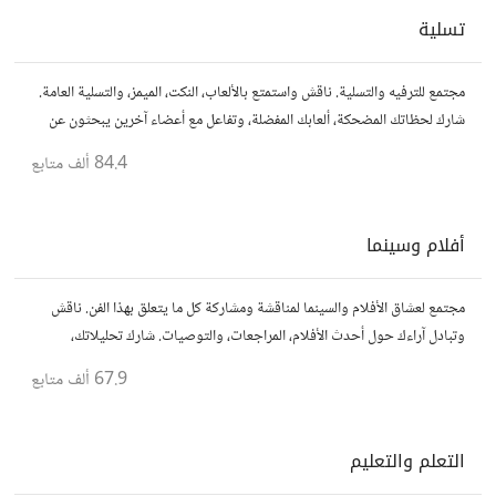
تسلية
مجتمع للترفيه والتسلية. ناقش واستمتع بالألعاب، النكت، الميمز، والتسلية العامة.
شارك لحظاتك المضحكة، ألعابك المفضلة، وتفاعل مع أعضاء آخرين يبحثون عن
المتعة والمرح.
84.4 ألف
متابع
أفلام وسينما
مجتمع لعشاق الأفلام والسينما لمناقشة ومشاركة كل ما يتعلق بهذا الفن. ناقش
وتبادل آراءك حول أحدث الأفلام، المراجعات، والتوصيات. شارك تحليلاتك،
قصصك، واستمتع بنقاشات حول الأفلام والمخرجين والسيناريوهات.
67.9 ألف
متابع
التعلم والتعليم