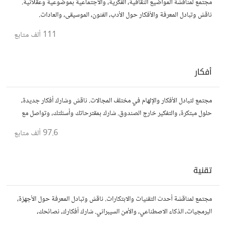
مجتمع لمناقشة المواضيع الثقافية، الفكرية، والاجتماعية بموضوعية وعقلانية.
ناقش وتبادل المعرفة والأفكار حول الأدب، الفنون، الموسيقى، والعادات.
111 ألف
متابع
أفكار
مجتمع لتبادل الأفكار والإلهام في مختلف المجالات. ناقش وشارك أفكار جديدة،
حلول مبتكرة، والتفكير خارج الصندوق. شارك بمقترحاتك وأسئلتك، وتواصل مع
مفكرين آخرين.
97.6 ألف
متابع
تقنية
مجتمع لمناقشة أحدث التقنيات والابتكارات. ناقش وتبادل المعرفة حول الأجهزة،
البرمجيات، الذكاء الاصطناعي، والأمن السيبراني. شارك أفكارك، نصائحك،
وأسئلتك، وتواصل مع محبي التقنية والمتخصصين.