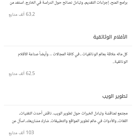
برامج المنح، إجراءات التقديم، وتبادل نصائح حول الدراسة في الخارج. استفد من
تجارب الآخرين وشارك تجربتك.
63.2 ألف
متابع
الأفلام الوثائقية
كل ماله علاقة بعالم الوثائقيات ، في كافة المجالات .. وأيضاً صناعة الأفلام
الوثائقية..
62.5 ألف
متابع
تطوير الويب
مجتمع لمناقشة وتبادل الخبرات حول تطوير الويب. ناقش أحدث التقنيات،
اللغات، والأدوات في عالم تطوير المواقع والتطبيقات. شارك مشاريعك، اسأل عن
نصائح، وتعاون مع مطورين محترفين وهواة.
103 ألف
متابع