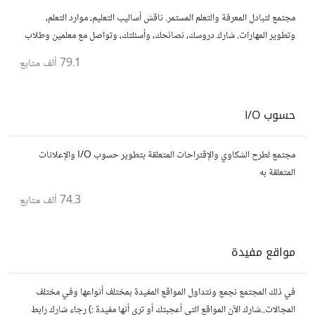
مجتمع لتبادل المعرفة والتعلم المستمر. ناقش أساليب التعليم، موارد التعلم،
وتطوير المهارات. شارك دروسك، نصائحك، وأسئلتك، وتواصل مع معلمين وطلاب
يسعون لتحقيق المعرفة والتفوق.
79.1 ألف
متابع
حسوب I/O
مجتمع لطرح الشكاوي والإقتراحات المتعلقة بتطوير حسوب I/O والإعلانات
المتعلقة به
74.3 ألف
متابع
مواقع مفيدة
في ذلك المجتمع نجمع ونتداول المواقع المفيدة بمختلف أنواعها وفي مختلف
المجالات..شارك الآن المواقع التي أعجبتك أو ترى أنها مفيدة :) رجاء شارك رابط