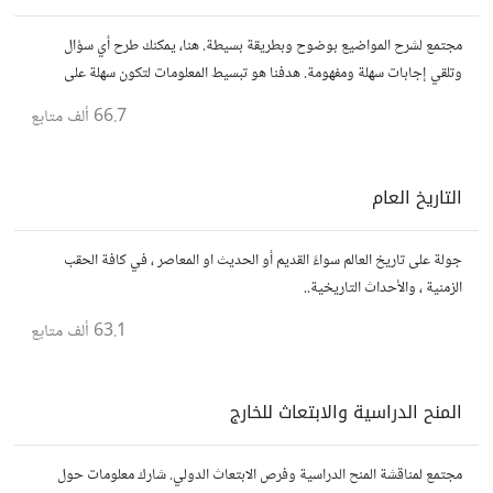
مجتمع لشرح المواضيع بوضوح وبطريقة بسيطة. هنا، يمكنك طرح أي سؤال
وتلقي إجابات سهلة ومفهومة. هدفنا هو تبسيط المعلومات لتكون سهلة على
الجميع، تمامًا كما لو كنت في الخامسة من عمرك.
66.7 ألف
متابع
التاريخ العام
جولة على تاريخ العالم سواءً القديم أو الحديث او المعاصر ، في كافة الحقب
الزمنية ، والأحداث التاريخية..
63.1 ألف
متابع
المنح الدراسية والابتعاث للخارج
مجتمع لمناقشة المنح الدراسية وفرص الابتعاث الدولي. شارك معلومات حول