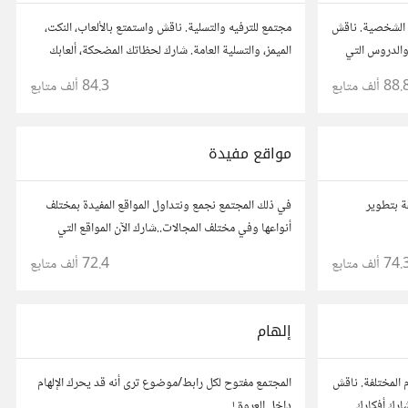
 الشخصية. ناقش
مجتمع للترفيه والتسلية. ناقش واستمتع بالألعاب، النكت،
والدروس التي
الميمز، والتسلية العامة. شارك لحظاتك المضحكة، ألعابك
د من قصصهم
المفضلة، وتفاعل مع أعضاء آخرين يبحثون عن المتعة
88. ألف
متابع
84.3 ألف
متابع
والمرح.
مواقع مفيدة
ة بتطوير
في ذلك المجتمع نجمع ونتداول المواقع المفيدة بمختلف
أنواعها وفي مختلف المجالات..شارك الآن المواقع التي
أعجبتك أو ترى أنها مفيدة :) رجاء شارك رابط مباشر
74. ألف
متابع
72.4 ألف
متابع
للموقع..المجتمع خاص بالمواقع فقط
إلهام
المختلفة. ناقش
المجتمع مفتوح لكل رابط/موضوع ترى أنه قد يحرك الإلهام
شارك أفكارك
داخل العروق!