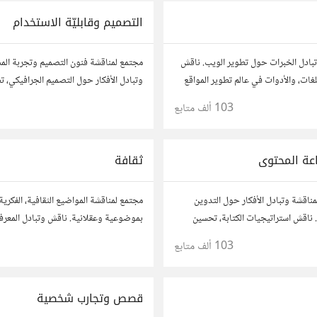
التصميم وقابليّة الاستخدام
بادل الخبرات حول تطوير الويب. ناقش
مجتمع لمناقشة فنون التصميم وتجربة ال
لغات، والأدوات في عالم تطوير المواقع
وتبادل الأفكار حول التصميم الجرافيكي، ت
 مشاريعك، اسأل عن نصائح، وتعاون مع
وقابلية الاستخدام. شارك أفكارك وأسئلتك
103 ألف
متابع
1
وهواة.
مصممين ومتخصصين في تحسين تجربة ال
عة المحتوى
ثقافة
مناقشة وتبادل الأفكار حول التدوين
مجتمع لمناقشة المواضيع الثقافية، الفكرية
ناقش استراتيجيات الكتابة، تحسين
بموضوعية وعقلانية. ناقش وتبادل المعرفة
نتاج المحتوى المرئي والمسموع. شارك
الأدب، الفنون، الموسيقى، والعادات.
103 ألف
متابع
وتواصل مع كتّاب ومبدعين آخرين.
قصص وتجارب شخصية