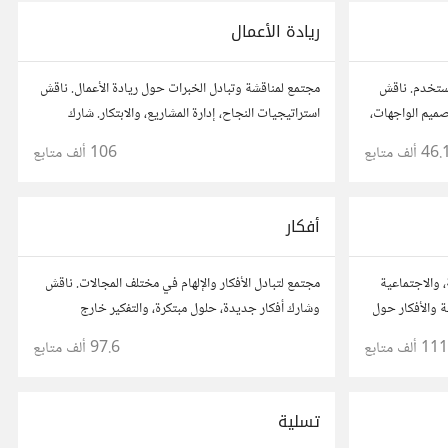
ريادة الأعمال
مستخدم. ناقش
مجتمع لمناقشة وتبادل الخبرات حول ريادة الأعمال. ناقش
صميم الواجهات،
استراتيجيات النجاح، إدارة المشاريع، والابتكار. شارك
، وتواصل مع
أفكارك، قصص نجاحك، وأسئلتك، وتواصل مع رواد أعمال
46. ألف
متابع
106 ألف
متابع
مستخدم.
آخرين لتطوير مشروعاتك.
أفكار
، والاجتماعية
مجتمع لتبادل الأفكار والإلهام في مختلف المجالات. ناقش
 والأفكار حول
وشارك أفكار جديدة، حلول مبتكرة، والتفكير خارج
الصندوق. شارك بمقترحاتك وأسئلتك، وتواصل مع مفكرين
111 ألف
متابع
97.6 ألف
متابع
آخرين.
تسلية