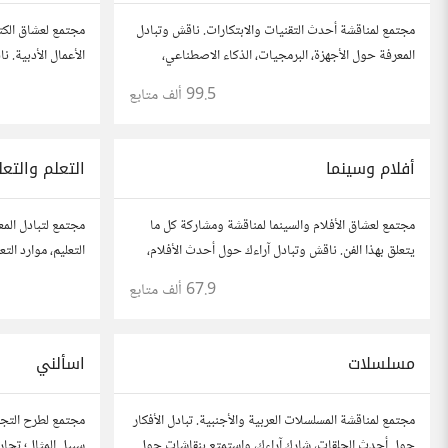
مجتمع لمناقشة أحدث التقنيات والابتكارات. ناقش وتبادل
مجتمع لعشاق الكت
المعرفة حول الأجهزة، البرمجيات، الذكاء الاصطناعي،
الأعمال الأدبية.
والأمن السيبراني. شارك أفكارك، نصائحك، وأسئلتك،
الروايات، ومشاركة
99.5 ألف
متابع
وتواصل مع محبي التقنية والمتخصصين.
نصائحك، وأسئلتك،
أفلام وسينما
التعلم والتعل
مجتمع لعشاق الأفلام والسينما لمناقشة ومشاركة كل ما
مجتمع لتبادل المع
يتعلق بهذا الفن. ناقش وتبادل آراءك حول أحدث الأفلام،
التعليم، موارد ال
المراجعات، والتوصيات. شارك تحليلاتك، قصصك، واستمتع
نصائحك، وأسئلتك
67.9 ألف
متابع
بنقاشات حول الأفلام والمخرجين والسيناريوهات.
لتحقيق المعرفة وا
مسلسلات
اسألني
مجتمع لمناقشة المسلسلات العربية والأجنبية. تبادل الأفكار
مجتمع لطرح التجار
حول أحدث الحلقات، شارك آراءك، واستمتع بنقاشات حول
سبيل المثال؛ تجا