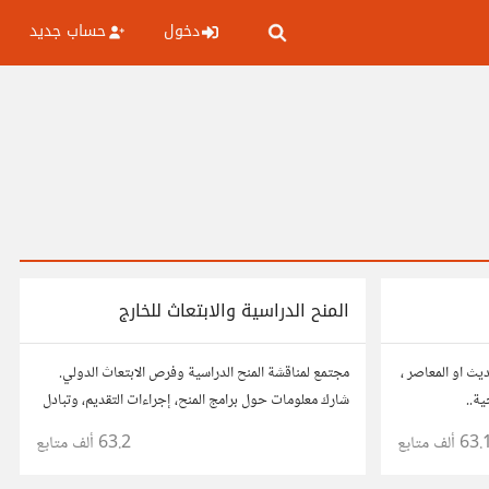
دخول
حساب جديد
المنح الدراسية والابتعاث للخارج
ديث او المعاصر ،
مجتمع لمناقشة المنح الدراسية وفرص الابتعاث الدولي.
ية..
شارك معلومات حول برامج المنح، إجراءات التقديم، وتبادل
نصائح حول الدراسة في الخارج. استفد من تجارب الآخرين
63. ألف
متابع
63.2 ألف
متابع
وشارك تجربتك.