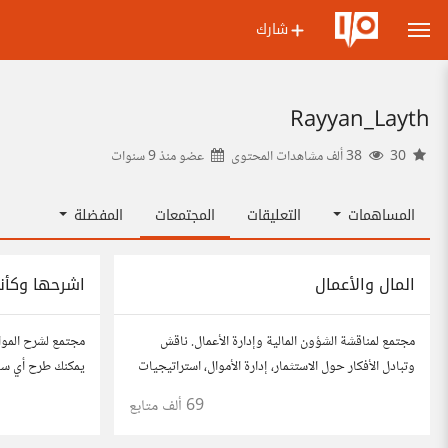
شارك
Rayyan_Layth
30
38 ألف مشاهدات المحتوى
عضو منذ
9 سنوات
المساهمات
التعليقات
المجتمعات
المفضلة
المال والأعمال
اشرحها وكأن
مجتمع لمناقشة الشؤون المالية وإدارة الأعمال. ناقش
مجتمع لشرح المو
وتبادل الأفكار حول الاستثمار، إدارة الأموال، استراتيجيات
يمكنك طرح أي سؤا
النمو، وتحليل الأسواق. شارك نصائحك، تجاربك، وأسئلتك،
هو تبسيط المعلوما
69 ألف
متابع
وتواصل مع محترفين ورجال أعمال آخرين.
كنت في الخامسة 