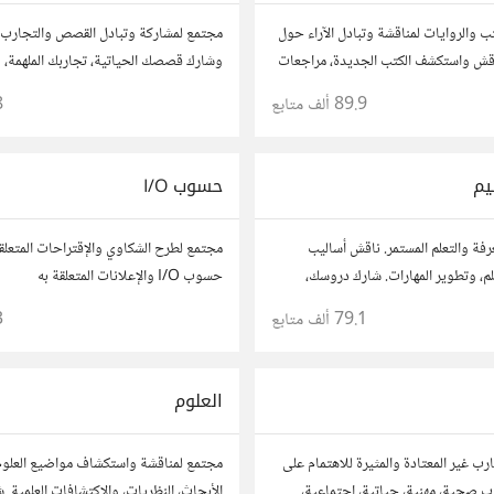
ب والروايات لمناقشة وتبادل الآراء حول
مجتمع لمشاركة وتبادل القصص والتجارب
 ناقش واستكشف الكتب الجديدة، مراجعات
وشارك قصصك الحياتية، تجاربك الملهمة، 
 توصيات القراءة. شارك أفكارك،
تعلمتها. شارك تجاربك مع الآخرين، واستف
89.9 ألف
متابع
8
 وتواصل مع قراء آخرين.
لتوسيع آفاقك.
يم
حسوب I/O
رفة والتعلم المستمر. ناقش أساليب
مجتمع لطرح الشكاوي والإقتراحات المتعلق
تعلم، وتطوير المهارات. شارك دروسك،
حسوب I/O والإعلانات المتعلقة به
، وتواصل مع معلمين وطلاب يسعون
79.1 ألف
متابع
3
لتفوق.
العلوم
ب غير المعتادة والمثيرة للاهتمام على
مجتمع لمناقشة واستكشاف مواضيع العلوم 
رب صحية، مهنية، حياتية، اجتماعية،
الأبحاث، النظريات، والاكتشافات العلمية. 