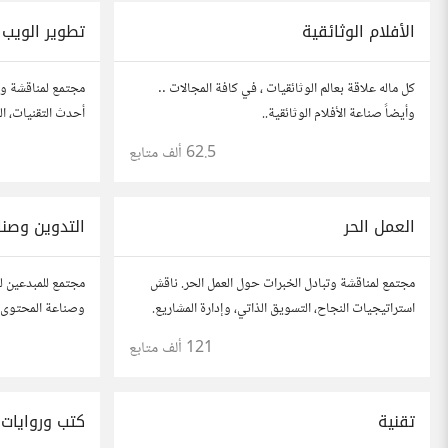
الأفلام الوثائقية
تطوير الويب
كل ماله علاقة بعالم الوثائقيات ، في كافة المجالات ..
مجتمع لمناقشة وت
وأيضاً صناعة الأفلام الوثائقية..
أحدث التقنيات، ال
والتطبيقات. شارك
62.5 ألف
متابع
مطورين محترفين 
العمل الحر
التدوين وصنا
مجتمع لمناقشة وتبادل الخبرات حول العمل الحر. ناقش
مجتمع للمبدعين ل
استراتيجيات النجاح، التسويق الذاتي، وإدارة المشاريع.
وصناعة المحتوى. 
شارك قصصك، نصائحك، وأسئلتك، وتواصل مع محترفين
محركات البحث، وإ
121 ألف
متابع
في مختلف المجالات.
أفكارك وأسئلتك، 
تقنية
كتب وروايات