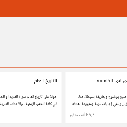
ي في الخامسة
التاريخ العام
اضيع بوضوح وبطريقة بسيطة. هنا،
جولة على تاريخ العالم سواءً القديم أو الح
ل وتلقي إجابات سهلة ومفهومة. هدفنا
في كافة الحقب الزمنية ، والأحداث التاريخ
ت لتكون سهلة على الجميع، تمامًا كما لو
66.7 ألف
متابع
1
من عمرك.