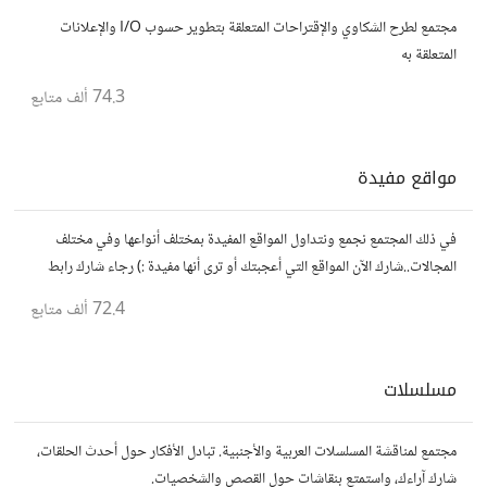
مجتمع لطرح الشكاوي والإقتراحات المتعلقة بتطوير حسوب I/O والإعلانات
المتعلقة به
74.3 ألف
متابع
مواقع مفيدة
في ذلك المجتمع نجمع ونتداول المواقع المفيدة بمختلف أنواعها وفي مختلف
المجالات..شارك الآن المواقع التي أعجبتك أو ترى أنها مفيدة :) رجاء شارك رابط
مباشر للموقع..المجتمع خاص بالمواقع فقط
72.4 ألف
متابع
مسلسلات
مجتمع لمناقشة المسلسلات العربية والأجنبية. تبادل الأفكار حول أحدث الحلقات،
شارك آراءك، واستمتع بنقاشات حول القصص والشخصيات.