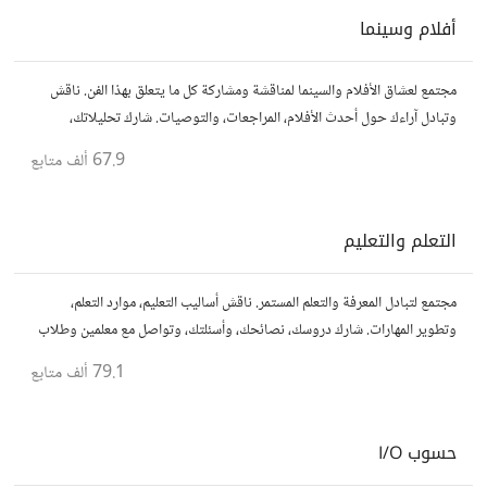
أفلام وسينما
مجتمع لعشاق الأفلام والسينما لمناقشة ومشاركة كل ما يتعلق بهذا الفن. ناقش
وتبادل آراءك حول أحدث الأفلام، المراجعات، والتوصيات. شارك تحليلاتك،
قصصك، واستمتع بنقاشات حول الأفلام والمخرجين والسيناريوهات.
67.9 ألف
متابع
التعلم والتعليم
مجتمع لتبادل المعرفة والتعلم المستمر. ناقش أساليب التعليم، موارد التعلم،
وتطوير المهارات. شارك دروسك، نصائحك، وأسئلتك، وتواصل مع معلمين وطلاب
يسعون لتحقيق المعرفة والتفوق.
79.1 ألف
متابع
حسوب I/O