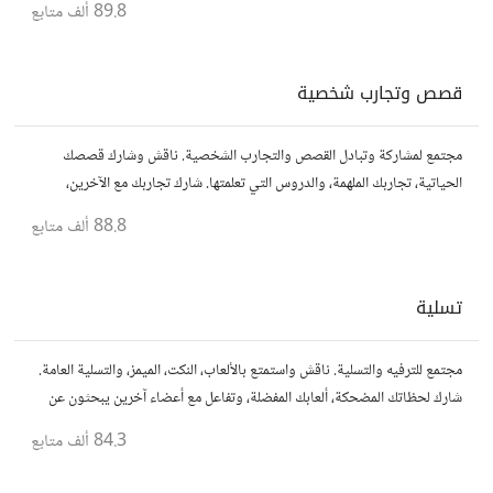
89.8 ألف
متابع
قصص وتجارب شخصية
مجتمع لمشاركة وتبادل القصص والتجارب الشخصية. ناقش وشارك قصصك
الحياتية، تجاربك الملهمة، والدروس التي تعلمتها. شارك تجاربك مع الآخرين،
واستفد من قصصهم لتوسيع آفاقك.
88.8 ألف
متابع
تسلية
مجتمع للترفيه والتسلية. ناقش واستمتع بالألعاب، النكت، الميمز، والتسلية العامة.
شارك لحظاتك المضحكة، ألعابك المفضلة، وتفاعل مع أعضاء آخرين يبحثون عن
المتعة والمرح.
84.3 ألف
متابع