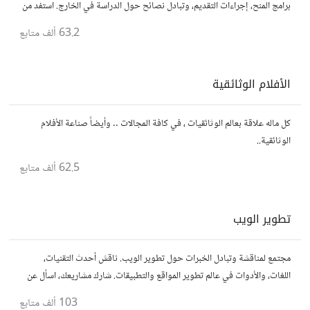
برامج المنح، إجراءات التقديم، وتبادل نصائح حول الدراسة في الخارج. استفد من
تجارب الآخرين وشارك تجربتك.
63.2 ألف
متابع
الأفلام الوثائقية
كل ماله علاقة بعالم الوثائقيات ، في كافة المجالات .. وأيضاً صناعة الأفلام
الوثائقية..
62.5 ألف
متابع
تطوير الويب
مجتمع لمناقشة وتبادل الخبرات حول تطوير الويب. ناقش أحدث التقنيات،
اللغات، والأدوات في عالم تطوير المواقع والتطبيقات. شارك مشاريعك، اسأل عن
نصائح، وتعاون مع مطورين محترفين وهواة.
103 ألف
متابع