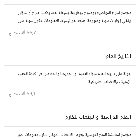
مجتمع لشرح المواضيع بوضوح وبطريقة بسيطة. هنا، يمكنك طرح أي سؤال
وتلقي إجابات سهلة ومفهومة. هدفنا هو تبسيط المعلومات لتكون سهلة على
الجميع، تمامًا كما لو كنت في الخامسة من عمرك.
66.7 ألف
متابع
التاريخ العام
جولة على تاريخ العالم سواءً القديم أو الحديث او المعاصر ، في كافة الحقب
الزمنية ، والأحداث التاريخية..
63.1 ألف
متابع
المنح الدراسية والابتعاث للخارج
مجتمع لمناقشة المنح الدراسية وفرص الابتعاث الدولي. شارك معلومات حول