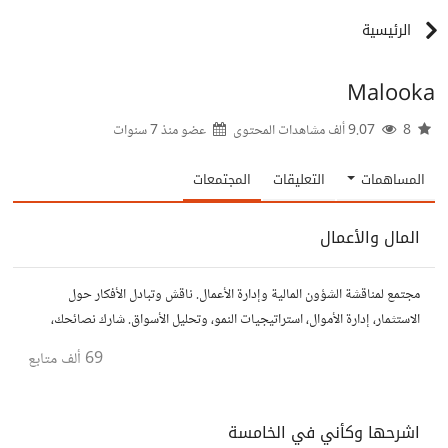
الرئيسية
Malooka
8
9.07 ألف مشاهدات المحتوى
عضو منذ
7 سنوات
المساهمات
التعليقات
المجتمعات
المال والأعمال
مجتمع لمناقشة الشؤون المالية وإدارة الأعمال. ناقش وتبادل الأفكار حول
الاستثمار، إدارة الأموال، استراتيجيات النمو، وتحليل الأسواق. شارك نصائحك،
تجاربك، وأسئلتك، وتواصل مع محترفين ورجال أعمال آخرين.
69 ألف
متابع
اشرحها وكأني في الخامسة