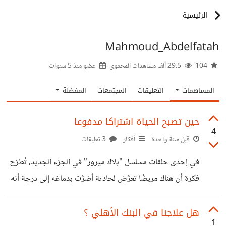
الرئيسية
Mahmoud_Abdelfatah
104
29.5 ألف مشاهدات المحتوى
عضو منذ
5 سنوات
المساهمات
التعليقات
المجتمعات
المفضلة
حين تصبح الحياة اشتراكا مدفوعا
4
قبل سنة واحدة
أفكار
3 تعليقات
في إحدى حلقات مسلسل "بلاك ميرور" في الجزء الجديد، تُطرَح
فكرة أن هناك مريضًا تعرَّض لحادثة أضرَّت بدماغه إلى درجة أنه
لم يعد هناك أيُّ أمل في علاجه. وفجأةً، تظهر لأهل المريض شركةٌ
اكتشفت علاجًا جديدًا، حيث ستقوم بتركيب نُسخةٍ من أنسجتها
هل علاجنا في البنك الأهلي ؟
1