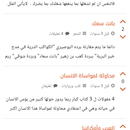
فالنفس ان لم تشغلها بما ينفعها شغلتك بما يضرك . لايأتي الملل
إذا تسامت الروح لن يجد
والفساد والفقر الا من الفراغ والكسل وكما قال فولتير " العمل
يبعد عن الانسان ثلاثة شرور السأم والرزيلة والحاجة " . من
بانت سعاد
2
المؤسف في مجتمعاتنا العربية افتقارنا إلى ثقافة العمل واهميته
قبل 3 سنوات
الشعر
4 تعليقات
فترى الواحد منا اذا حاز كثير مال او قليل وتوفر لديه احتياجاته
دائما ما يتم مقارنة برده البوصيري "الكواكب الدرية في مدح
حتى وان كانت فقط على المدى القصير يركن إلى الراحه والكسل
خير البرية" ببردة كعب بن زهير "بانت سعاد" وبردة شوقي" ريم
. هذا بالرغم من
على القاعبين البان والعلم " ولست هنا بصدد الحديث عن الثلاثه
قصائد على عظمتها واهميتها وبلاغتها ولكني سأكتفي بالتفصيل
محاولة لمواساة الانسان
0
قليلا ل قصيده كعب وذكر مقدمتي شوقي والبوصيري للتعريف
قبل 3 سنوات
كتب وروايات
تعليقان
بها رحمة الله عليهم جميعا وأفضل الصلاة والسلام على سيدنا
4 مقولات ل 3 كتاب كبار ربما يدور حولها كثير من بؤس الانسان
وحبينا رسول الله . (بانت سعاد ل كعب بن زهير بن سلمى ) رضي
في حياته وهي في اعتقادي محاولة لمواساة هذا الانسان اكثر
الله عنه : اهدر النبي دم كعب
منها محاولة لوصف حالته او شعوره. ■ يقول ميخائيل نعيمة في
"مذكرات الارقش " انت تستطيع أن تأمن جانب الوحش وان
العرب وأوكرانيا