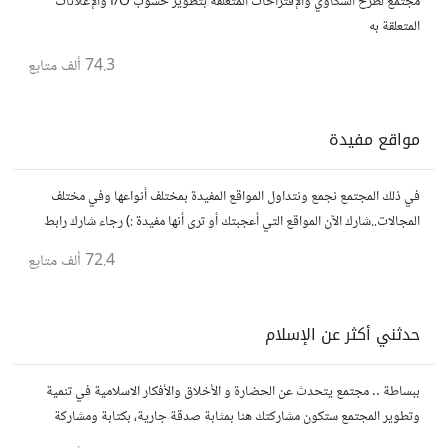
مجتمع لطرح الشكاوي والإقتراحات المتعلقة بتطوير حسوب I/O والإعلانات
المتعلقة به
74.3 ألف
متابع
مواقع مفيدة
في ذلك المجتمع نجمع ونتداول المواقع المفيدة بمختلف أنواعها وفي مختلف
المجالات..شارك الآن المواقع التي أعجبتك أو ترى أنها مفيدة :) رجاء شارك رابط
مباشر للموقع..المجتمع خاص بالمواقع فقط
72.4 ألف
متابع
حدثني أكثر عن الإسلام
ببساطة .. مجتمع يتحدث عن الحضارة و الأخلاق والأفكار الاسلامية في تنمية
وتطوير المجتمع ستكون مشاركتك هنا بمثابة صدقة جارية، بكتابة ومشاركة
الاحاديث و الدروس التي تود نشرها لنشر الود و المعرفة.