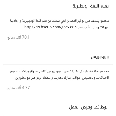
تعلم اللغة الإنجليزية
مجتمع يساعد على توفير المصادر التي تمكنك من تعلم اللغة الإنجليزية وإجادتها
عبر الانترنت. ابدأ من هنا: https://io.hsoub.com/go/53915
70.1 ألف
متابع
ووردبريس
مجتمع لمناقشة وتبادل الخبرات حول ووردبريس. ناقش استراتيجيات التصميم،
الإضافات، وتخصيص القوالب. شارك تجاربك وأسئلتك، وتواصل مع مطورين
ومصممين آخرين.
4.77 ألف
متابع
الوظائف وفرص العمل