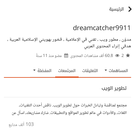
الرئيسية
dreamcatcher9911
مدوّن ، مطور ويب ، تقني في الإعلامية ، فخور بهويتي الإسلامية العربية ،
هدفي إثراء المحتوى العربي
2
60.8 ألف مشاهدات المحتوى
عضو منذ
11 سنةً
المساهمات
التعليقات
المجتمعات
المفضلة
تطوير الويب
مجتمع لمناقشة وتبادل الخبرات حول تطوير الويب. ناقش أحدث التقنيات،
اللغات، والأدوات في عالم تطوير المواقع والتطبيقات. شارك مشاريعك، اسأل عن
نصائح، وتعاون مع مطورين محترفين وهواة.
103 ألف
متابع