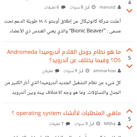
4
manutd
قبل 8 سنوات
6 تعليقات
أعلنت شركة كانونيكال عن إطلاق أوبنتو ١٨.٠٤ طويلة الدعم تحت
مسمى : ”Bionic Beaver“ والذي يعني القندس ذي الأعضاء
الآلية، تعتبر هذه النسخة نقلة نوعية وعودة أوبنتو إلى أصولها،
بعد أن استثمرت طويلا في سطح المكتب يونتي رجعت أخيرا
ما هو نظام جوجل القادم أندروميدا Andromeda
5
OS؟ وفيما يختلف عن آندرويد؟
إلى سطح مكتب جنوم واعتمدت بشكل رسمي لنسخة أوبنتو
الموجهة إلى سطح المكتب. كذلك أعلنت الانتقال إلى خادم
ammarhoo
قبل 9 سنوات
تعليقان
العرض ويلاند وبما أن هذه النسخة طويلة الدعم فقط ارتأت
كل شيء عن نظام التشغيل الجديد أندروميدا الذي أثار الكثير من
الشركة إبقاء خادم العرض القديم X.org وتوفير خادم ويلاند
الجدل والتساؤلات. وما هو وجه الاختلاف بينه وبين آندرويد
بشكل اختياري. من المميزات
وكروم أو أس Chrome OS. وماهي الأجهزة التي سيعمل
عليها؟ https://suar.me/Ermr4 منذ العام الماضي ونحن
ماهي المتطلبات لاأنشاء operating system ؟
5
نسمع عن مخططات جوجل للتخلي عن نظام تشغيلها كروم أو اس
M0ha
قبل 9 سنوات
7 تعليقات
Chrome OS، المستخدم بالأساس في حواسيبها كروم بوك.