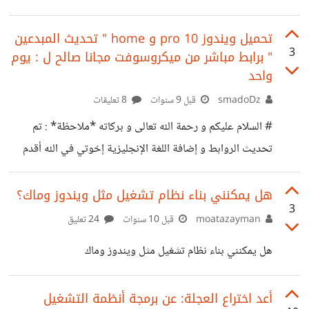
وكان يستهدف فئة معينة من
i3 وi5، في دلالة لوصف وحدات المعالجة أو الـ "processors"
في تلك الأجهزة، ولكن ماذا تعني هذه الرموز والأرقام؟ وكيف
تحميل ويندوز 10 pro و home " تحديث المبدعين
3
" برابط مباشر من ميكروسوفت مجانا صالح ل : يوم
يمكنك أن تفرق بينها لتحدد الخيار الأنسب لك؟ لمعرفة المزيد
واحد
شاهد الإنفوجرافيك: https://suar.me/Jg3o
smadoDz
قبل 9 سنوات
8 تعليقات
# السلام عليكم و رحمة الله تعالى و بركاته *ملاحظة* : تم
تحديث الروابط و إضافة اللغة الإنجليزية إخوتي في الله أقدم
لكم هذا الرابط المباشر لتحميل ويندوز 10 بأحدث إصدار كما في
العنوان من مايكروسوفت أي انها نسخة خام غير معدلة معلومات
هل يمكنني بناء نظام تشغيل مثل ويندوز وماك؟
3
: النسخة باللغة العربية + النسخة باللغة الإنجليزية النسخة iso
moatazayman
قبل 10 سنوات
24 تعليق
أحدث إصدار حجم النسخة 64 بت *العربية* تتضمن النسختين
هل يمكنني بناء نظام تشغيل مثل ويندوز وماك
4 غيغابايت حجم النسخة 32 بت *العربية* تتضمن النسختين
2.97 غيغابايت حجم النسخة 64 بت *الإنجليزية* تتضمن
أعد اختراع العجلة: عن برمجة أنظمة التشغيل
النسختين