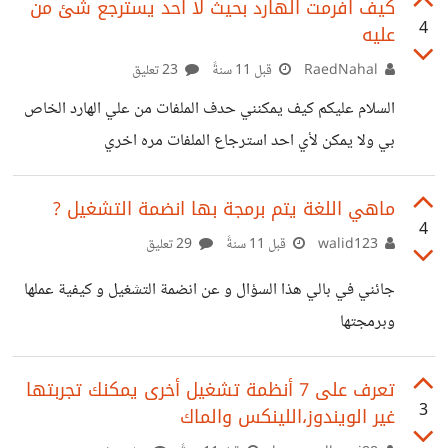
نظم التشغيل وبرمجيات النظم. وُلد مجتمع OSDev4Arab
كيف افرمت الهارد بحيث لا احد يسترجع شئ من
4
عليه
لمعالجة القصور الذي يُمثل عائق أمام تكوين زخم علمي حقيقي
عند المُجتمعات العربية في تخصص "أنظمة التشغيل". عن
RaedNahal
قبل 11 سنةً
23 تعليق
المجتمع: http://www.osdev4arab.org/about.html
السلام عليكم كيف يمكنني حدف الملفات من علي الهارد الخاص
صفحة المجتمع علي الفيسبوك:
بي ولا يمكن لأي احد استرجاع الملفات مره اخري
https://www.facebook.com/groups/osdev4arab
القواعد التنظيمية العامه للمجتمع:
ماهي اللغة يتم برمجة بها انضمة التشغيل ?
http://www.osdev4arab.org/community_rules.ht
4
walid123
قبل 11 سنةً
29 تعليق
ml المجتمع قيد التكوين حتي هذه اللحظه و نرحب بأي
جائني في بالي هذا السؤال و عن انضمة التشغيل و كيفية عملها
مشاركات، للتواصل معنا راسلنا علي :
وبرمجتها
osdev4arab@gmail.com أي نوع
تعرف على 7 أنظمة تشغيل أخرى يمكنك تجربتها
3
غير الويندوز،اللينكس والماك