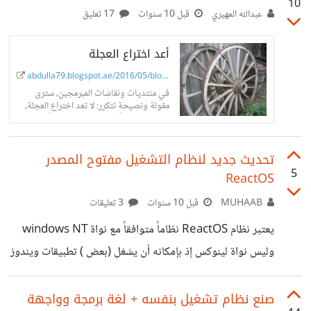
10
عبدالله المهيري
قبل 10 سنوات
17 تعليق
أعد اختراع العجلة
abdulla79.blogspot.ae/2016/05/blog-pos...
في منتديات ونقاشات المبرمجين، سترى
مقولة ونصيحة تتكرر: لا تعد اختراع العجلة،
والمقصود هنا أن المبرمج ليس عليه أن يكتب
كل شيء من الصفر في...
تحديث جديد لنظام التشغيل مفتوح المصدر
5
ReactOS
MUHAAB
قبل 10 سنوات
3 تعليقات
يعتبر نظام ReactOS نظاماً متوافقاً مع نواة windows NT
وليس نواة لينوكس إذ بإمكانه أن يشغل (بعض ) تطبيقات ويندوز
بدون برنامج وسيط أو طبقة وهمية وهذا الإصدار لا يزال في
طور الألفا ( 0.4.1 ) يبدو أن فيه تحسينات على مستوى النظام
صنع نظام تشغيل بنفسه + لغة برمجة وواجهة