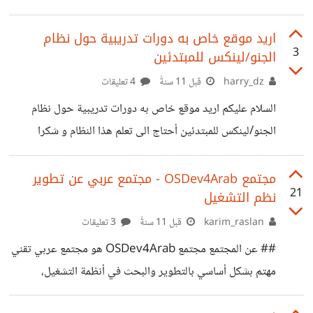
اريد موقع خاص به دورات تدريبية حول نظام
3
الجنو/لينكس للمبتدئين
harry_dz
قبل 11 سنةً
4 تعليقات
السلام عليكم اريد موقع خاص به دورات تدريبية حول نظام
الجنو/لينكس للمبتدئين أحتاج الى تعلم هذا النظام و شكرا
مجتمع OSDev4Arab - مجتمع عربي عن تطوير
21
نظم التشغيل
karim_raslan
قبل 11 سنةً
3 تعليقات
## عن المجتمع مجتمع OSDev4Arab هو مجتمع عربي تقني
مهتم بشكل أساسي بالتطوير والبحث في أنظمة التشغيل،
المُجتمع يسعى للم شمل المتخصصين والهواة المهتمين بتطوير