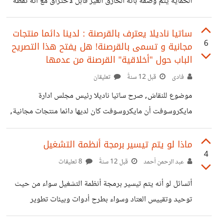
الحماية يتم وصفه بانه الخارق الغير قابل لاختراق مع انه نقطة
قوته فقط انه غير مستهدف لعدم انتشاره بين المستخدمين
العاديين بعد تجربتي لتوزيعة ابونتو وويندوز 8.1 اري ان ويندوز
ساتيا ناديلا يعترف بالقرصنة : لدينا دائما منتجات
6
مجانية و تسمى بالقرصنة! هل يفتح هذا التصريح
افضل يكفيني التحديثات الامنية المتتالية ، عدم الحاجة للبحث
الباب حول "أخلاقية" القرصنة من عدمها
عن برامج بديلة للقيام بمهام معينة ، استطيع ان العب العاب
فادى
قبل 12 سنةً
تعليقان
الفيديو بحرية كاملة .، المميزات الخاصة بلينكس هما فقط : ١-
مجاني ٢-مفتوح المصدر وبالتالي يتيح القابلية للتخصيص ،
موضوع للنقاش, صرح ساتيا ناديلا رئيس مجلس ادارة
ولذلك رجاءا فلنعط
مايكروسوفت أن مايكروسوفت كان لديها دائما منتجات مجانية,
و كانت تسمى بالقرصنة! يعتبر هذا التصريح اعترافا مباشرا من
مايكروسوفت بعلمها بالقرصنة و غضها البصر عن ذلك, بل و
ماذا لو يتم تيسير برمجة أنظمة التشغيل
4
رضاها عنها! فهل يفتح هذا التصريح الباب لنظرة جديدة حول
عبد الرحمن أحمد
قبل 12 سنةً
8 تعليقات
قرصنة البرامج و مدى اخلاقيتها, مادامت الشركة صاحبة المنتج
أتسائل لو أنه يتم تيسير برمجة أنظمة التشغيل سواء من حيث
نفسها "شبه راضية" على القرصنة؟
توحيد وتقييس العتاد وسواء بطرح أدوات وبيئات تطوير
ومكتبات تسهل من عملية برمجة أنظمة التشغيل بحيث يمكن