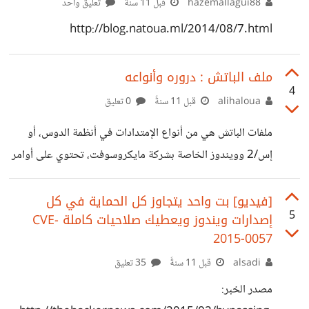
hazemallagui88
قبل 11 سنةً
تعليق واحد
http://blog.natoua.ml/2014/08/7.html
ملف الباتش : دروره وأنواعه
4
alihaloua
قبل 11 سنةً
0 تعليق
ملفات الباتش هي من أنواع الإمتدادات في أنظمة الدوس، أو
إس/2 وويندوز الخاصة بشركة مايكروسوفت، تحتوي على أوامر
يتم تنفيذها إنطلاقا من " المترجم " المكتوبة هي أيضا بلغة "
Job Control Language " ، تتم إضافة ملفات الباتش لتهسيل
[فيديو] بت واحد يتجاوز كل الحماية في كل
5
إصدارات ويندوز ويعطيك صلاحيات كاملة CVE-
أي عمل مطلوب لتنفيذ مهمة معينة عن طريق السماح للمستخدم
2015-0057
بكتابة تعليمات من أجل تنفيذها على نظام التشغيل ؛ عندما يعمل
alsadi
قبل 11 سنةً
35 تعليق
ملف الباتش يقوم برنامج الشل بقراءة الأوامر وتنفيذها بالترتيب
( يقوم بتنفيذ كل سطر على حدة تواليا ) ،
مصدر الخبر: