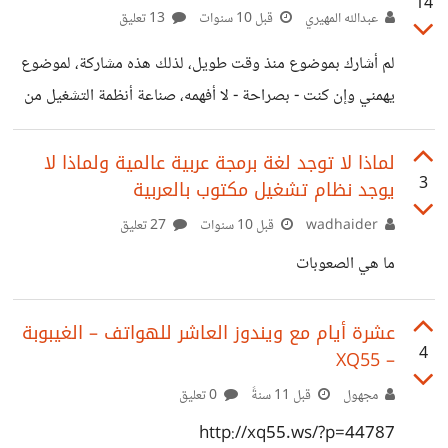
14
وهذا هو التحديث الثاني منذ أشهر رغم انقطاعه منذ سنوات
عبدالله المهيري
قبل 10 سنوات
13 تعليق
وحتى أن الموقع الرسمي تم تحسينه بشكل واضح يبدو أن
لم أشارك بموضوع منذ وقت طويل، لذلك هذه مشاركة، لموضوع
مستقبلاً ينتظر هذا النظام . الموقع الرسمي :
يهمني وإن كنت - بصراحة - لا أفهمه، صناعة أنظمة التشغيل من
http://www.reactos.org/
الصفر، كيف يمكن فعل ذلك من خلال الحاسوب نفسه؟ بمعنى
كيف تطور نظاماً لحاسوب لا يحوي نظاماً دون أن تعتمد على
لماذا لا توجد لغة برمجة عربية عالمية ولماذا لا
3
يوجد نظام تشغيل مكتوب بالعربية
حاسوب آخر؟ عموماً، الرابط الذي أود المشاركة به هو هذا:
http://interim.mntmn.com/ الحاسوب هو رازبيري باي،
wadhaider
قبل 10 سنوات
27 تعليق
لكن النظام مبرمج من الصفر وهو نظام من نوع Language-
ما هي الصعوبات
based system، أي أن لغة البرمجة نفسها هي نظام التشغيل
وبالتالي يمكن الوصول
عشرة أيام مع ويندوز العاشر للهواتف – الغيبوبة
4
– XQ55
مجهول
قبل 11 سنةً
0 تعليق
http://xq55.ws/?p=44787